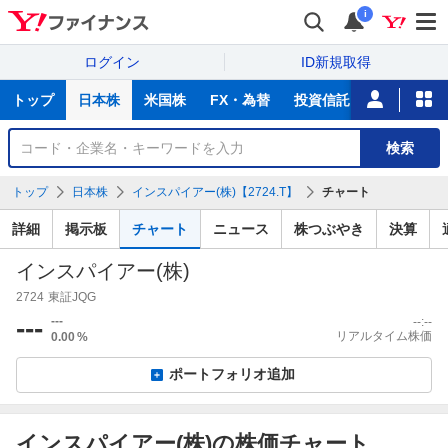
i
ログイン
ID新規取得
主
トップ
日本株
米国株
FX・為替
投資信託
ニュース
な
サ
銘
検索
ー
柄
ビ
を
トップ
日本株
インスパイアー(株)【2724.T】
チャート
ス
検
索
詳細
掲示板
チャート
ニュース
株つぶやき
決算
インスパイアー(株)
2724
東証JQG
---
---
--:--
リアルタイム株価
0.00
%
ポートフォリオ追加
インスパイアー(株)の株価チャート