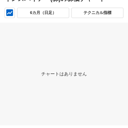
チ
6カ月（日足）
テクニカル指標
ャ
ー
ト
チャートはありません