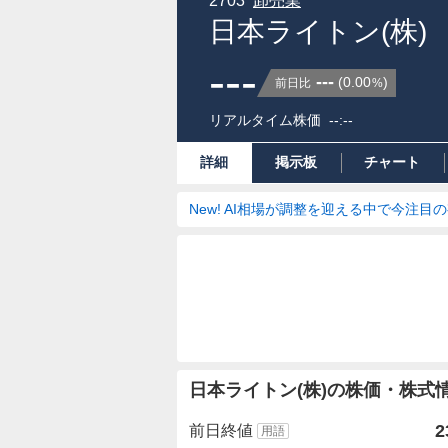
2703
卸売業
日本ライトン(株)
---
---
(
0.00
)
前日比
%
リアルタイム株価
--:--
詳細
掲示板
チャート
New! AI相場が調整を迎える中で今注目
株
日本ライトン(株)の株価・株式
価
詳
2
前日終値
用語
細