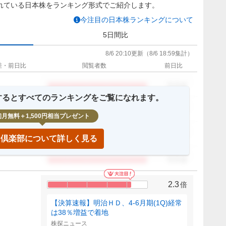
れている日本株をランキング形式でご紹介します。
今注目の日本株ランキングについて
5日間比
8/6 20:10
更新
（
8/6 18:59
集計）
差・前日比
閲覧者数
前日比
0.0
倍
録するとすべてのランキングをご覧になれます。
0.0
倍
初月無料＋1,500円相当プレゼント
0.0
倍
IP倶楽部について詳しく見る
0.0
倍
2.3
倍
【決算速報】明治ＨＤ、4-6月期(1Q)経常
は38％増益で着地
株探ニュース