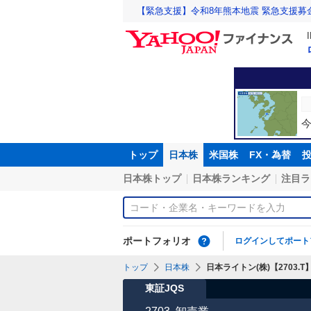
【緊急支援】令和8年熊本地震 緊急支援募
トップ
日本株
米国株
FX・為替
日本株トップ
日本株ランキング
注目ラ
ポートフォリオ
ログインしてポート
トップ
日本株
日本ライトン(株)【2703.T
東証JQS