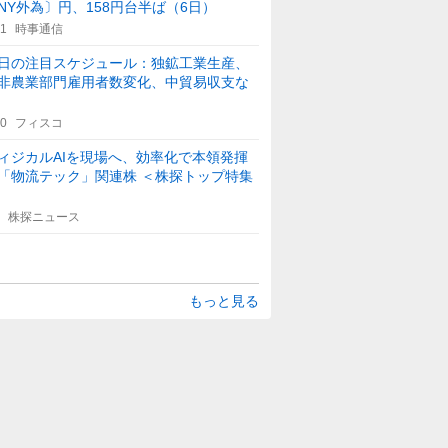
NY外為〕円、158円台半ば（6日）
21
時事通信
日の注目スケジュール：独鉱工業生産、
非農業部門雇用者数変化、中貿易収支な
30
フィスコ
ィジカルAIを現場へ、効率化で本領発揮
「物流テック」関連株 ＜株探トップ特集
株探ニュース
もっと見る