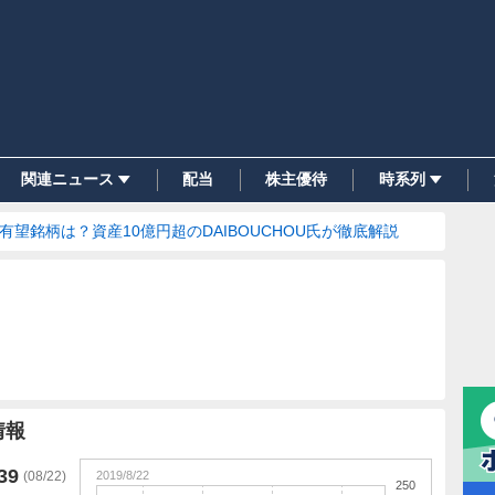
関連ニュース
配当
株主優待
時系列
の有望銘柄は？資産10億円超のDAIBOUCHOU氏が徹底解説
情報
39
2019/8/22
(
08/22
)
250