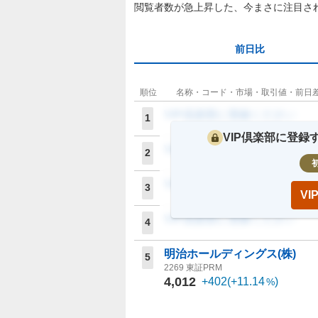
閲覧者数が急上昇した、今まさに注目さ
前日比
順位
名称・コード・市場・取引値・前日
VIP倶楽部に登録ください
1
VIP倶楽部に登
VIP倶楽部に登録ください
2
VIP倶楽部に登録ください
3
V
VIP倶楽部に登録ください
4
明治ホールディングス(株)
5
2269
東証PRM
4,012
+402
(
+11.14
)
%