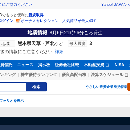
Yahoo! JAPAN
ヘ
金にご協力ください
IDでもっと便利に
新規取得
ログイン
ボーナスセレクション 人気商品が最大40％
地震情報
8月6日21時56分
ごろ発生
熊本県天草・芦北
3
地域
最大震度
など
今後の情報にご注意ください
詳細
投資信託
ニュース
掲示板
証券会社比較
不動産投資
NISA
ンキング
株主優待ランキング
優良高配当株
決算スケジュール
検索
やさしい投資
企業発見特集
フォリオを表示
】