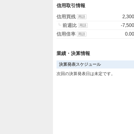
信用取引情報
信用買残
2,30
用語
┗
前週比
-7,50
用語
信用倍率
0.0
用語
業績・決算情報
決算発表スケジュール
次回の決算発表日は未定です。