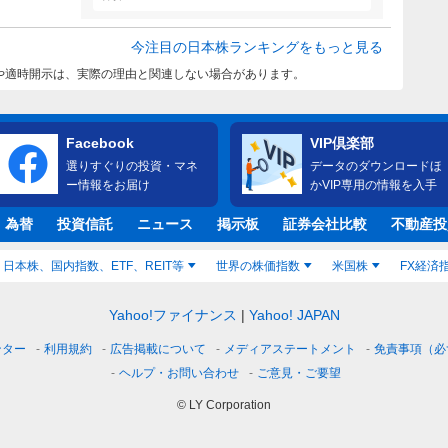
今注目の日本株ランキングをもっと見る
や適時開示は、実際の理由と関連しない場合があります。
Facebook
VIP倶楽部
選りすぐりの投資・マネ
データのダウンロードほ
ー情報をお届け
かVIP専用の情報を入手
・為替
投資信託
ニュース
掲示板
証券会社比較
不動産投
日本株、国内指数、ETF、REIT等
世界の株価指数
米国株
FX経済
Yahoo!ファイナンス
Yahoo! JAPAN
ンター
利用規約
広告掲載について
メディアステートメント
免責事項（必
ヘルプ・お問い合わせ
ご意見・ご要望
© LY Corporation