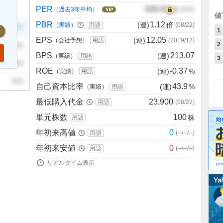
PER
000.00
倍
（過去3年平均）
00/00
値
PBR
1.12
(連)
倍
（実績）
用語
(
08/22
)
999
1
EPS
12.05
(連)
（会社予想）
用語
(
2019/12
)
2
999
BPS
213.07
(連)
（実績）
用語
3
999
ROE
-0.37
(連)
%
（実績）
用語
999
自己資本比率
43.9
(連)
%
（実績）
用語
最低購入代金
23,900
用語
(
08/22
)
単元株数
100
株
用語
年初来高値
0
用語
(
--/--/--
)
年初来安値
0
用語
(
--/--/--
)
リアルタイム表示