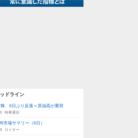
ッドライン
Y株、6日ぶり反落＝原油高が重荷
00
時事通信
州市場サマリー（6日）
59
ロイター