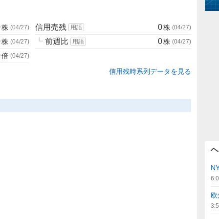
0
信用売残
0
株
株
(
04/27
)
用語
(
04/27
)
0
┗
前週比
0
株
株
(
04/27
)
用語
(
04/27
)
0
倍
(
04/27
)
信用残時系列データを見る
ヘ
N
6:
欧
3: