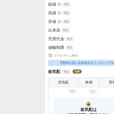
値
始値
用語
高値
用語
安値
用語
出来高
用語
売買代金
用語
値幅制限
用語
リアルタイム表示
手数料の安い証券会社をランキングで
板気配
用語
売気配
株価
買
999
999
999
999
板気配は
999
999