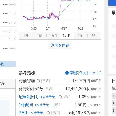
---
(
--:--
)
225
200
最
---
(
--:--
)
175
---
(
--:--
)
150
3/25
5/7
6/17
7/29
---
(
--:--
)
1日
1週
1カ月
6カ月
1年
2年
---
(
--:--
)
期間を保存
---
(
--/--
)
比較
参考指標
情報提供元について
時価総額
2,976
百万円
日
用語
(
08/22
)
気配
値
発行済株式数
12,451,300
株
用語
(
08/22
)
1
配当利回り
1.05
%
（会社予想）
用語
(
08/22
)
2
1株配当
2.50
円
（会社予想）
用語
(
2019/12
)
3
PER
19.83
(連)
倍
（会社予想）
用語
(
08/22
)