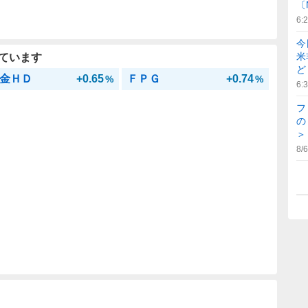
〔
6:
今
米
ています
ど
金ＨＤ
+0.65
ＦＰＧ
+0.74
%
%
6:
フ
の
＞
8/6