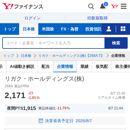
i
ログイン
ID新規取得
主
トップ
日本株
米国株
FX・為替
投資信託
ニュース
な
サ
銘
検索
ー
柄
ビ
を
トップ
日本株
リガク・ホールディングス(株)【268A.T】
企業情報
ス
検
索
示
AI値動き解説
配当
企業情報
業績
板気配
株主優
リガク・ホールディングス(株)
268A
東証PRM
2,171
-23
8/7 15:30
リアルタイム株価
-1.05
%
1,915
夜間PTS
東証終値比
-11.79
%
8/7 21:44
決算発表予定日
2026/8/7