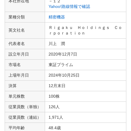
本社所在地
－１２
情
Yahoo!路線情報で確認
報
業種分類
精密機器
Ｒｉｇａｋｕ Ｈｏｌｄｉｎｇｓ Ｃｏ
英文社名
ｒｐｏｒａｔｉｏｎ
代表者名
川上 潤
設立年月日
2020年12月7日
市場名
東証プライム
上場年月日
2024年10月25日
決算
12月末日
単元株数
100株
従業員数（単独）
126人
従業員数（連結）
1,971人
平均年齢
48.4歳