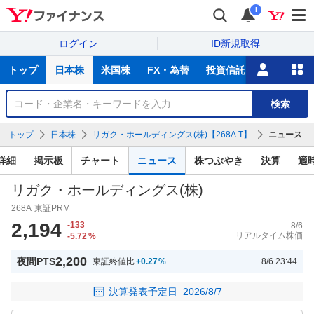
i
ログイン
ID新規取得
主
トップ
日本株
米国株
FX・為替
投資信託
ニュース
な
サ
銘
検索
ー
柄
ビ
を
トップ
日本株
リガク・ホールディングス(株)【268A.T】
ニュース
ス
検
索
詳細
掲示板
チャート
ニュース
株つぶやき
決算
適
リガク・ホールディングス(株)
268A
東証PRM
2,194
-133
8/6
リアルタイム株価
-5.72
%
2,200
夜間PTS
東証終値比
+0.27
%
8/6 23:44
決算発表予定日
2026/8/7