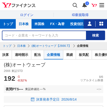
i
ログイン
ID新規取得
主
トップ
日本株
米国株
FX・為替
投資信託
ニュース
な
サ
銘
検索
ー
柄
ビ
を
トップ
日本株
(株)オートウェーブ【2666.T】
企業情報
ス
検
索
決算
適時開示
配当
企業情報
業績
板気配
株主優
(株)オートウェーブ
2666
東証STD
192
-1
8/6
リアルタイム株価
-0.52
%
---
夜間PTS
東証終値比
---
%
--:--
決算発表予定日
2026/8/14