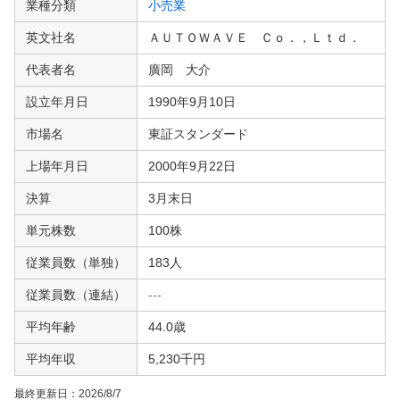
業種分類
小売業
英文社名
ＡＵＴＯＷＡＶＥ Ｃｏ．，Ｌｔｄ．
代表者名
廣岡 大介
設立年月日
1990年9月10日
市場名
東証スタンダード
上場年月日
2000年9月22日
決算
3月末日
単元株数
100株
従業員数（単独）
183人
従業員数（連結）
---
平均年齢
44.0歳
平均年収
5,230千円
最終更新日：
2026/8/7