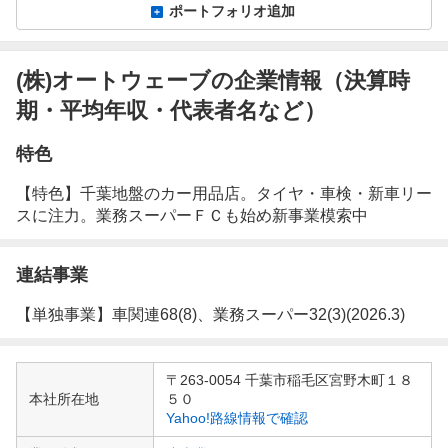
ポートフォリオ追加
(株)オートウェーブの企業情報（決算時
期・平均年収・代表者名など）
特色
【特色】千葉地盤のカー用品店。タイヤ・車検・新車リー
スに注力。業務スーパーＦＣも始め新事業模索中
連結事業
【単独事業】車関連68(8)、業務スーパー32(3)(2026.3)
企
〒263-0054 千葉市稲毛区宮野木町１８
業
本社所在地
５０
情
Yahoo!路線情報で確認
報