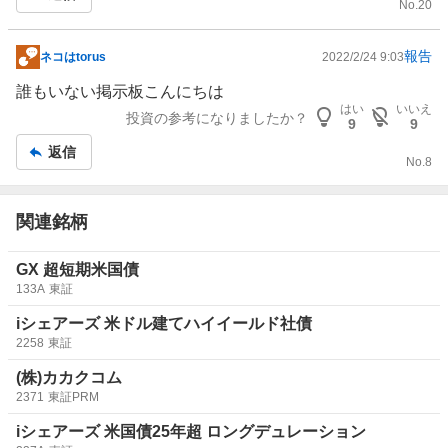
チン露大統領は南部のザポリージャ原発を攻撃し、支配下
No.
20
に置いた。1986年に起きた世界最悪のチェルノブイリ原
発事故を思い起こさせた。抵抗する主要都市を降伏させる
報告
ネコはtorus
2022/2/24 9:03
掲
ため、ロシア軍は民間人を殺害して恐怖を煽っている。ロ
示
誰もいない掲示板こんにちは
シア国内では情報統制が敷かれ、戒厳令発動の観測も飛び
板
はい
いいえ
交い、国外に脱出する人が出始めた。
投資の参考になりましたか？
9
9
記
返信
事
プーチン氏はロシアが滅びるぐらいなら、世界を先に滅ぼ
No.
8
した方がいいという妄想に取り憑かれている。いや自分が
失脚するぐらいなら祖国と世界を道連れにしてやると考え
関連銘柄
ているのかもしれない。
もはや軍の態をなしていないのかもしれない。ミサイル。
GX 超短期米国債
133A
東証
サリン。
その中でプーチン氏 G-20に参加するそうな。
iシェアーズ 米ドル建てハイイールド社債
2258
東証
(株)カカクコム
2371
東証PRM
iシェアーズ 米国債25年超 ロングデュレーション