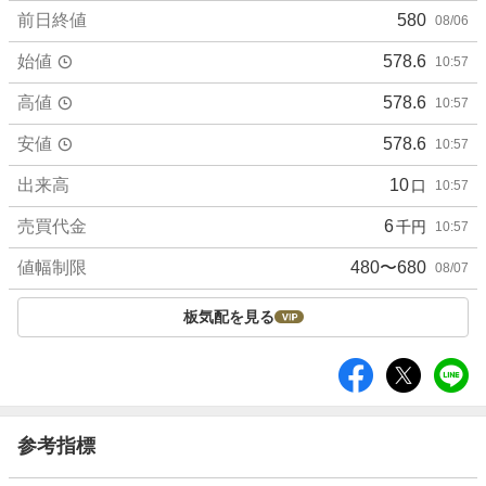
値
前日終値
580
08/06
始値
578.6
10:57
高値
578.6
10:57
安値
578.6
10:57
出来高
10
口
10:57
売買代金
6
千円
10:57
値幅制限
480〜680
08/07
板気配を見る
シ
ェ
ア
参考指標