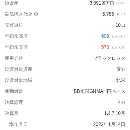
純資産
3,091
百万円
08/06
最低購入代金
5,786
10:57
売買単位
10
口
年初来高値
609
26/03/03
年初来安値
573
26/07/30
運用会社
ブラックロック
投資対象資産
債券
投資対象地域
北米
連動対象
BB米国GNMAH円ベース
決算頻度
4
回
決算月
1,4,7,10月
上場年月日
2022年1月14日