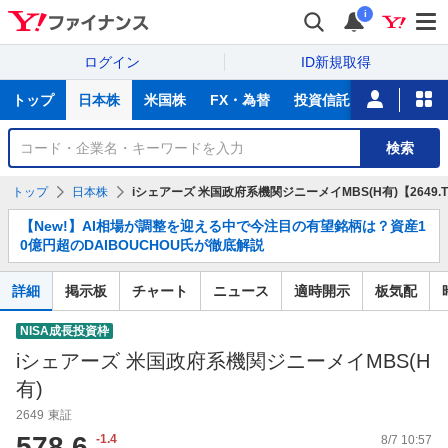
i
ログイン
ID新規取得
主
トップ
日本株
米国株
FX・為替
投資信託
ニュース
な
サ
銘
検索
ー
柄
ビ
を
トップ
日本株
iシェアーズ 米国政府系機関ジニーメイMBS(H有)【2649.
ス
検
お
索
【New!】AI相場が調整を迎える中で今注目の有望銘柄は？資産1
知
0億円超のDAIBOUCHOU氏が徹底解説
ら
せ
詳細
掲示板
チャート
ニュース
適時開示
板気配
NISA成長投資枠
iシェアーズ 米国政府系機関ジニーメイMBS(H
有)
2649
東証
578.6
-1.4
8/7 10:57