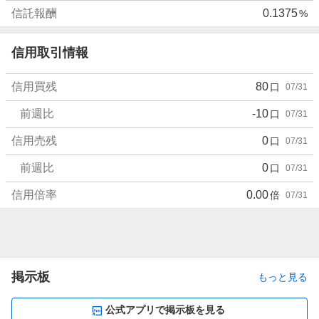
信託報酬
0.1375
%
信用取引情報
信用買残
80
口
07/31
前週比
-10
口
07/31
信用売残
0
口
07/31
前週比
0
口
07/31
信用倍率
0.00
倍
07/31
掲示板
もっと見る
公式アプリで掲示板を見る