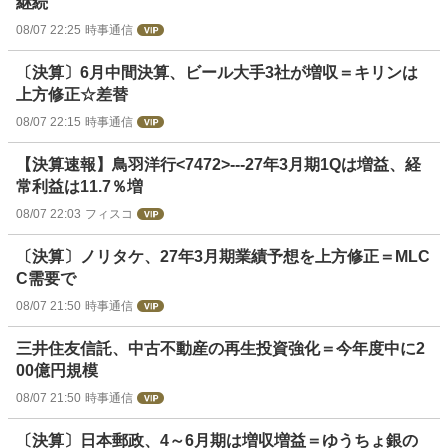
継続
08/07 22:25
時事通信
〔決算〕6月中間決算、ビール大手3社が増収＝キリンは
上方修正☆差替
08/07 22:15
時事通信
【決算速報】鳥羽洋行<7472>---27年3月期1Qは増益、経
常利益は11.7％増
08/07 22:03
フィスコ
〔決算〕ノリタケ、27年3月期業績予想を上方修正＝MLC
C需要で
08/07 21:50
時事通信
三井住友信託、中古不動産の再生投資強化＝今年度中に2
00億円規模
08/07 21:50
時事通信
〔決算〕日本郵政、4～6月期は増収増益＝ゆうちょ銀の