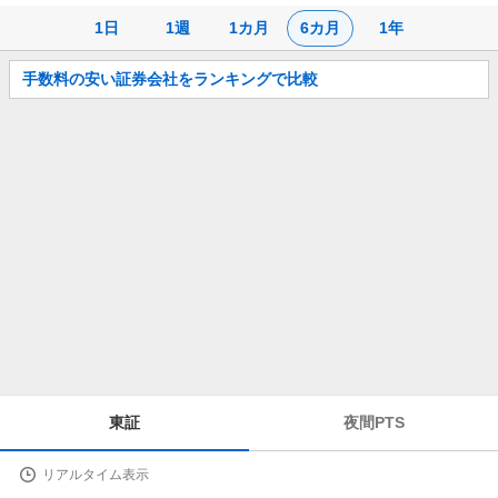
1日
1週
1カ月
6カ月
1年
お
手数料の安い証券会社をランキングで比較
知
ら
せ
株
東証
夜間PTS
価
詳
リアルタイム表示
細