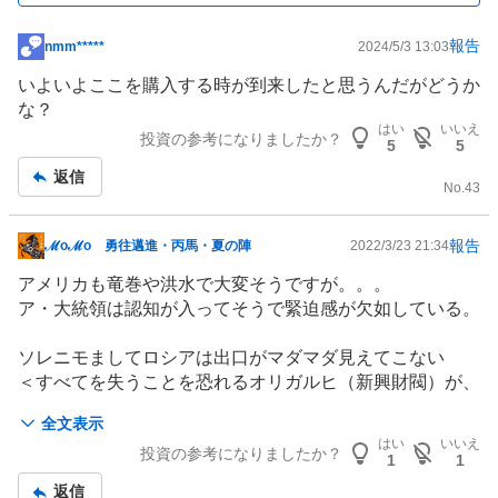
報告
nmm*****
2024/5/3 13:03
掲
示
いよいよここを購入する時が到来したと思うんだがどうか
板
な？
記
はい
いいえ
投資の参考になりましたか？
5
5
事
返信
No.
43
報告
ℳoℳo 勇往邁進・丙馬・夏の陣
2022/3/23 21:34
掲
示
アメリカも竜巻や洪水で大変そうですが。。。
板
ア・大統領は認知が入ってそうで緊迫感が欠如している。
記
事
ソレニモましてロシアは出口がマダマダ見えてこない
＜すべてを失うことを恐れるオリガルヒ（新興財閥）が、
一斉に戦争反対の声を上げ始めた。政権打倒は可能だと、
全文表示
暗殺されたリトビネンコの妻は訴える＞
はい
いいえ
投資の参考になりましたか？
1
1
［ロンドン発］ウクライナに侵攻したウラジーミル・プー
返信