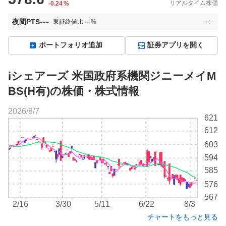
リアルタイム株価
-0.24
%
---
夜間PTS
東証終値比
---
%
--:--
ポートフォリオ追加
証券アプリを開く
iシェアーズ 米国政府系機関ジニーメイM
BS(H有)の株価・株式情報
2026/8/7
株
621
価
612
チ
603
ャ
ー
594
ト
585
576
567
2/16
3/30
5/11
6/22
8/3
チャートをもっと見る