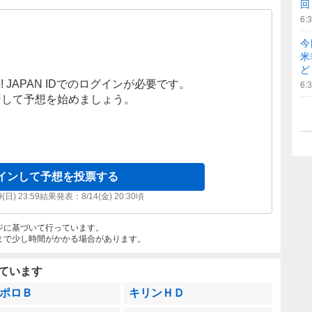
回
6:
今
米
ど
! JAPAN IDでのログインが必要です。
6:
ンして予想を始めましょう。
インして予想を投票する
9(日) 23:59
結果発表：
8/14(金) 20:30
頃
ジに基づいて行っています。
まで少し時間がかかる場合があります。
ています
ポロＢ
キリンＨＤ