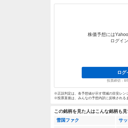
株価予想にはYahoo
ログイ
ログ
投票締切：
8/
正誤判定は、各予想値が示す増減の目安レン
投票直後は、みんなの予想内訳に反映される
この銘柄を見た人はこんな銘柄も見
雪国ファク
サッ