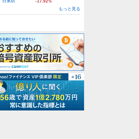
日東紡
-17.92
%
もっと見る