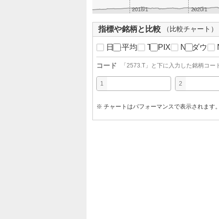
2018/1
2020/1
指標や銘柄と比較
（比較チャート）
日経平均
TOPIX
NYダウ
コード
「
2573.T
」と下に入力した銘柄コー
1
2
※ チャートはパフォーマンスで表示されます