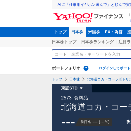
AIに「仕事用イヤホン選んで」と頼んで
トップ
日本株
米国株
FX・為替
日本株トップ
日本株ランキング
注目ラ
ポートフォリオ
ログインしてポート
トップ
日本株
北海道コカ・コーラボトリング(
東証STD
2573
食料品
北海道コカ・コーラ
---
---
(
---
)
夜
前日比
%