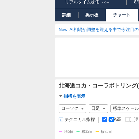
リアルタイム株価
--:--
8/
詳細
掲示板
チャート
New! AI相場が調整を迎える中で今注目
北海道コカ・コーラボトリング(
チ
指標を表示
ャ
チ
ー
ャ
ト
ー
出来高
分
テクニカル指標
指
ト
標
の
移5日
移25日
移75日
設