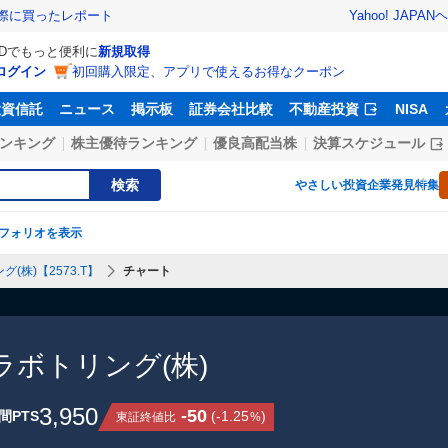
Yahoo! JAPAN
ヘ
実際に買ったレポート
IDでもっと便利に
新規取得
ログイン
初回購入限定、アプリで使えるお得なクーポン
投資信託
ニュース
掲示板
証券会社比較
不動産投資
NISA
ンキング
株主優待ランキング
優良高配当株
決算スケジュール
検索
やさしい投資
企業発見特集
フォリオを表示
株)【2573.T】
チャート
ボトリング(株)
3,950
-50
間PTS
(
-1.25
)
東証終値比
%