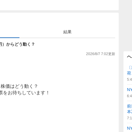
結果
005円）からどう動く？
2026/8/7 7:02
更新
ヘ
〔
荷
5:
株価はどう動く？
N
票をお待ちしています！
6:
前
本
7:
N