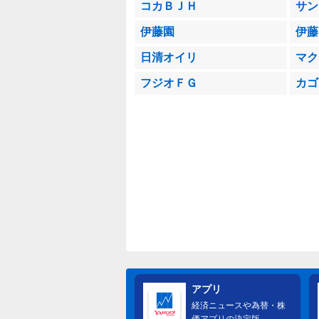
コカＢＪＨ
サン
伊藤園
伊藤
日清オイリ
マク
フジオＦＧ
カゴ
アプリ
経済ニュースや為替・株
価アプリの決定版