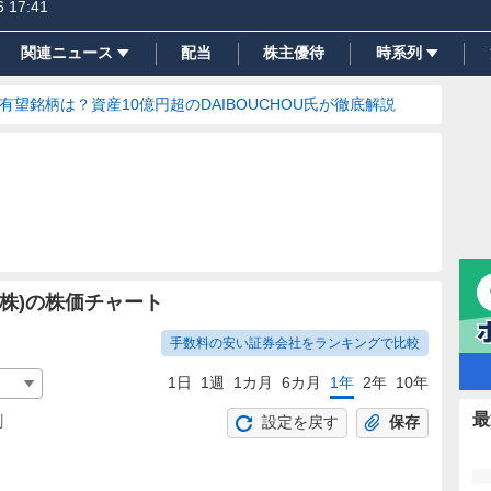
6 17:41
関連ニュース
配当
株主優待
時系列
の有望銘柄は？資産10億円超のDAIBOUCHOU氏が徹底解説
株)の株価チャート
手数料の安い証券会社をランキングで比較
1日
1週
1カ月
6カ月
1年
2年
10年
最
割
設定を戻す
保存