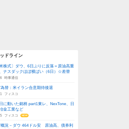
ッドライン
米株式〕ダウ、6日ぶりに反落＝原油高重
、ナスダックほぼ横ばい（6日）☆差替
46
時事通信
Y為替：米イラン合意期待後退
41
フィスコ
日に動いた銘柄 part1東レ、NexTone、日
冶金工業など
15
フィスコ
Y概況－ダウ 464ドル安 原油高、債券利