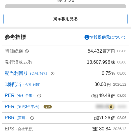
く
買
い
掲示板を見る
た
い
0
参考指標
情報提供元について
%
、
時価総額
54,432
百万円
08/06
買
い
発行済株式数
13,607,996
株
08/06
た
配当利回り
0.75
%
（会社予想）
08/06
い
0
1株配当
30.00
円
（会社予想）
2026/12
%
、
PER
49.48
(連)
倍
（会社予想）
08/06
様
PER
000.00
倍
子
（過去3年平均）
00/00
見
PBR
1.26
(連)
倍
（実績）
08/06
1
0
EPS
80.84
(連)
（会社予想）
2026/12