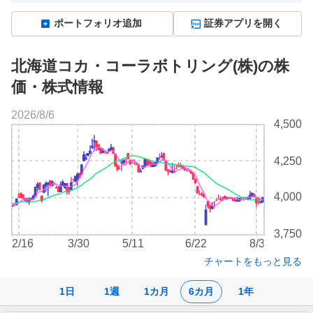
ポートフォリオ追加
証券アプリを開く
北海道コカ・コーラボトリング(株)の株
価・株式情報
2026/8/6
株
4,500
価
チ
4,250
ャ
ー
ト
4,000
3,750
2/16
3/30
5/11
6/22
8/3
チャートをもっと見る
1日
1週
1カ月
6カ月
1年