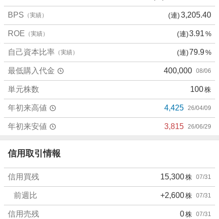
0
%
BPS
3,205.40
(連)
（実績）
、
ROE
3.91
(連)
%
（実績）
売
り
自己資本比率
79.9
(連)
%
（実績）
た
い
最低購入代金
400,000
08/06
0
%
単元株数
100
株
、
年初来高値
4,425
26/04/09
強
く
年初来安値
3,815
26/06/29
売
り
信用取引情報
た
い
0
信用買残
15,300
株
07/31
%
前週比
+2,600
株
07/31
信用売残
0
株
07/31