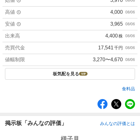
始値
3,970
08/06
高値
4,000
08/06
安値
3,965
08/06
出来高
4,400
株
08/06
売買代金
17,541
千円
08/06
値幅制限
3,270〜4,670
08/06
板気配を見る
食料品
シ
ェ
ア
掲示板「みんなの評価」
みんなの評価とは
強
様子見