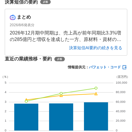
決算短信の要約
まとめ
2026/8/6
発表分
2026年12月期中間期は、売上高が前年同期比3.3%増
の285億円と増収を達成した一方、原材料・資材の急
騰が収益を直撃し、営業利益は33.4%減の7億円、中
決算短信AI要約の続きを見る
間純利益は33.0%減の4億円と大幅な減益となりまし
直近の業績推移・要約
た。通期でも増収・大幅減益の見通しが維持されて
います。
情報提供元：
バフェット・コード