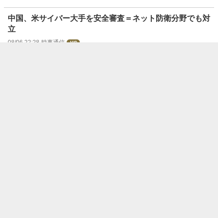
中国、米サイバー大手を安全審査＝ネット防衛分野でも対
立
08/06 22:28
時事通信
〔決算〕ソフトバンクG、純利益17．7％減＝円安響き為
替差損膨らむ―4～6月期
08/06 21:49
時事通信
ウリ信組、第三者委を設置＝元役員の預金着服など調査へ
08/06 21:44
時事通信
富士フイルムHD、複合機事業を分離へ＝2～3年後めど
08/06 21:40
時事通信
トヨタ、国内9工場停止＝台風13号接近で
08/06 21:37
時事通信