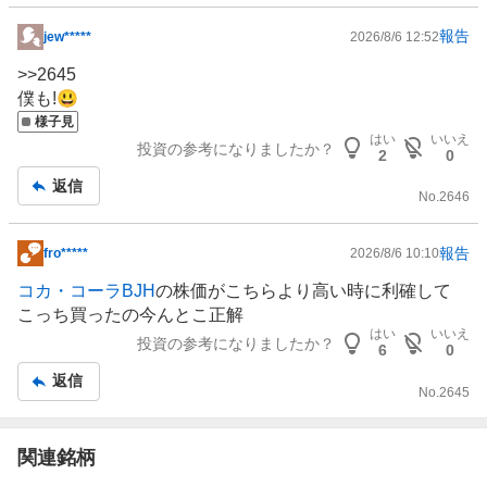
報告
jew*****
2026/8/6 12:52
掲
示
>>
2645
板
僕も!😃
記
様子見
はい
いいえ
事
投資の参考になりましたか？
2
0
返信
No.
2646
報告
fro*****
2026/8/6 10:10
掲
示
コカ・コーラBJH
の株価がこちらより高い時に利確して
板
こっち買ったの今んとこ正解
記
はい
いいえ
投資の参考になりましたか？
6
0
事
返信
No.
2645
関連銘柄