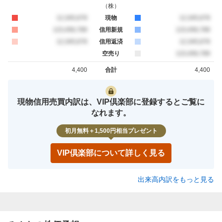
（
株
）
買約定
12,345,678
現物
売約定
12,345,678
買約定
123,456,789
信用新規
売約定
123,456,789
買約定
12,345,678
信用返済
売約定
12,345,678
空売り
売約定
123,456,789
4,400
合計
4,400
買約定
売約定
現物信用売買内訳は、VIP倶楽部に登録するとご覧に
なれます。
初月無料＋1,500円相当プレゼント
VIP倶楽部について詳しく見る
出来高内訳をもっと見る