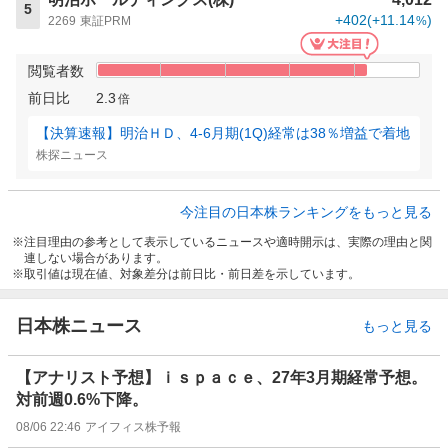
5
+402
(
+11.14
)
2269
東証PRM
%
閲覧者数
前日比
2.3
倍
【決算速報】明治ＨＤ、4-6月期(1Q)経常は38％増益で着地
株探ニュース
今注目の日本株ランキングをもっと見る
注目理由の参考として表示しているニュースや適時開示は、実際の理由と関
連しない場合があります。
取引値は現在値、対象差分は前日比・前日差を示しています。
日本株ニュース
もっと見る
【アナリスト予想】ｉｓｐａｃｅ、27年3月期経常予想。
対前週0.6%下降。
08/06 22:46
アイフィス株予報