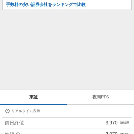
お
手数料の安い証券会社をランキングで比較
知
ら
せ
株
東証
夜間PTS
価
詳
リアルタイム表示
細
値
前日終値
3,970
08/05