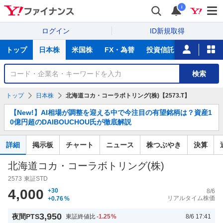
i
ログイン
ID新規取得
主
トップ
日本株
米国株
FX・為替
投資信託
ニュース
な
サ
銘
検索
ー
柄
ビ
を
トップ
日本株
北海道コカ・コーラボトリング(株)【2573.T】
ス
検
お
索
【New!】AI相場が調整を迎える中で今注目の有望銘柄は？資産1
知
0億円超のDAIBOUCHOU氏が徹底解説
ら
せ
詳細
掲示板
チャート
ニュース
株つぶやき
決算
北海道コカ・コーラボトリング(株)
2573
東証STD
4,000
+30
8/6
リアルタイム株価
+0.76
%
3,950
夜間PTS
東証終値比
-1.25
%
8/6 17:41