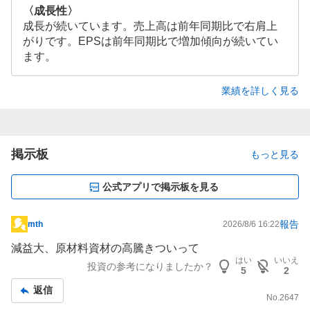
〈成長性〉
成長が続いています。売上高は前年同期比で右肩上
がりです。EPSは前年同期比で増加傾向が続いてい
ます。
業績を詳しく見る
掲示板
もっと見る
公式アプリで掲示板を見る
報告
mth
2026/8/6 16:22
掲
示
減益大、原材料資材の高騰きついって
板
はい
いいえ
投資の参考になりましたか？
5
2
記
返信
事
No.
2647