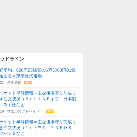
ッドライン
経平均、620円25銭安の6万5063円01銭
始まる＝東京株式後場
:31
時事通信
ーケット早耳情報＝主な後場寄り前成り
き注文状況（２）ＬＩＮＥヤフ、日本製
、みずほなど
:24
ウエルスアドバイザー
ーケット早耳情報＝主な後場寄り前成り
き注文状況（１）トヨタ、ＥＮＥＯＳ、
フバンＧなど