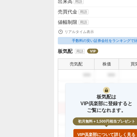
出来高
用語
売買代金
用語
値幅制限
用語
リアルタイム表示
手数料の安い証券会社をランキングで
板気配
用語
売気配
株価
買
999
999
999
999
板気配は
999
999
VIP倶楽部に登録すると
999
999
ご覧になれます。
999
初月無料＋1,500円相当プレゼント
999
VIP倶楽部について詳しく見る