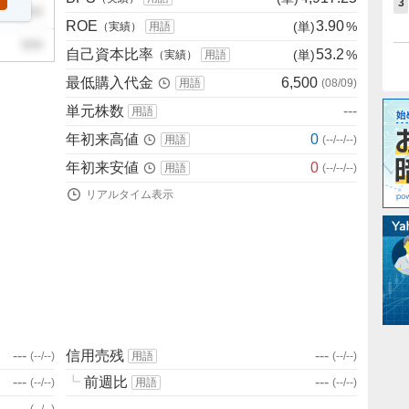
3
999
ROE
3.90
(単)
%
（実績）
用語
999
自己資本比率
53.2
(単)
%
（実績）
用語
最低購入代金
6,500
用語
(
08/09
)
単元株数
---
用語
年初来高値
0
用語
(
--/--/--
)
年初来安値
0
用語
(
--/--/--
)
リアルタイム表示
---
信用売残
---
(
--/--
)
用語
(
--/--
)
---
┗
前週比
---
(
--/--
)
用語
(
--/--
)
---
(
--/--
)