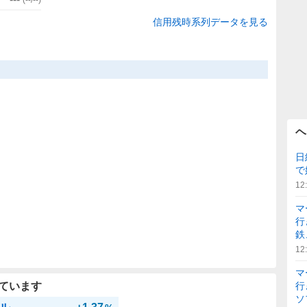
信用残時系列データを見る
ヘ
日
で
12
マ
行
鉄
12
マ
ています
行
ソ