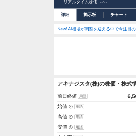
リアルタイム株価
--:--
詳細
掲示板
チャート
New! AI相場が調整を迎える中で今注目
株
アキナジスタ(株)の株価・株式
価
詳
6,5
前日終値
用語
細
値
始値
用語
高値
用語
安値
用語