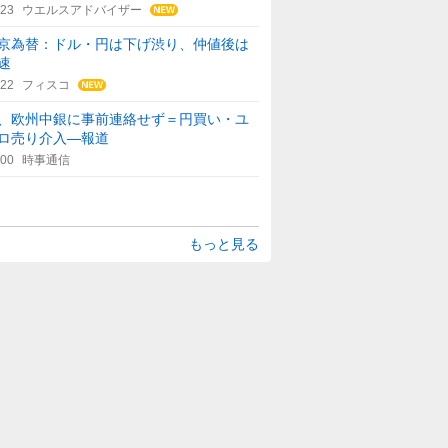
:23
ウエルスアドバイザー
京為替：ドル・円は下げ渋り、仲値後は
速
:22
フィスコ
、欧州中銀に事前連絡せず＝円買い・ユ
ロ売り介入―報道
:00
時事通信
もっと見る