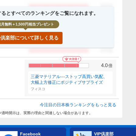
0.0
倍
録するとすべてのランキングをご覧になれます。
0.0
倍
初月無料＋1,500円相当プレゼント
0.0
倍
IP倶楽部について詳しく見る
0.0
倍
4.0
倍
三菱マテリアル---ストップ高買い気配、
大幅上方修正にポジティブサプライズ
フィスコ
今注目の日本株ランキングをもっと見る
や適時開示は、実際の理由と関連しない場合があります。
Facebook
VIP倶楽部