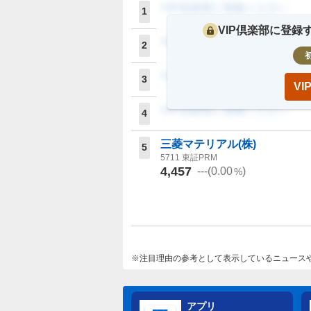
VIP倶楽部に登録ください
1
VIP倶楽部に登
VIP倶楽部に登録ください
2
VIP倶楽部に登録ください
3
V
VIP倶楽部に登録ください
4
三菱マテリアル(株)
5
5711
東証PRM
4,457
---
(
0.00
)
%
注目理由の参考として表示しているニュース
アプリ