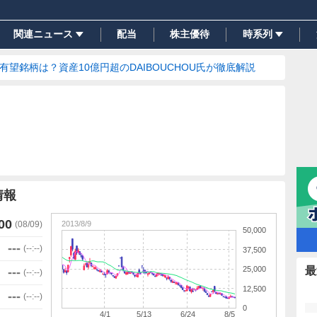
関連ニュース
配当
株主優待
時系列
の有望銘柄は？資産10億円超のDAIBOUCHOU氏が徹底解説
情報
00
2013/8/9
(
08/09
)
50,000
---
(
--:--
)
37,500
25,000
最
---
(
--:--
)
12,500
---
(
--:--
)
0
4/1
5/13
6/24
8/5