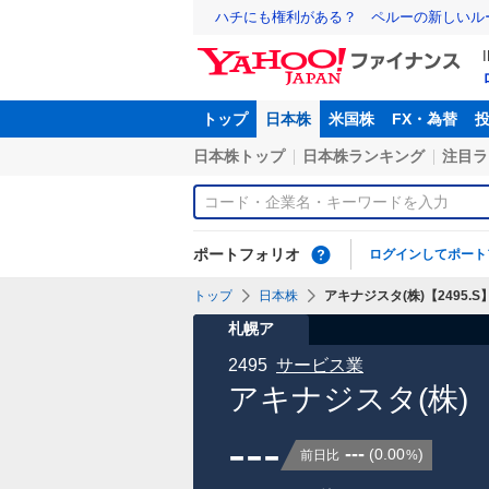
ハチにも権利がある？ ペルーの新しいル
トップ
日本株
米国株
FX・為替
日本株トップ
日本株ランキング
注目ラ
ポートフォリオ
ログインしてポート
トップ
日本株
アキナジスタ(株)【2495.S
札幌ア
2495
サービス業
アキナジスタ(株)
---
---
(
0.00
)
前日比
%