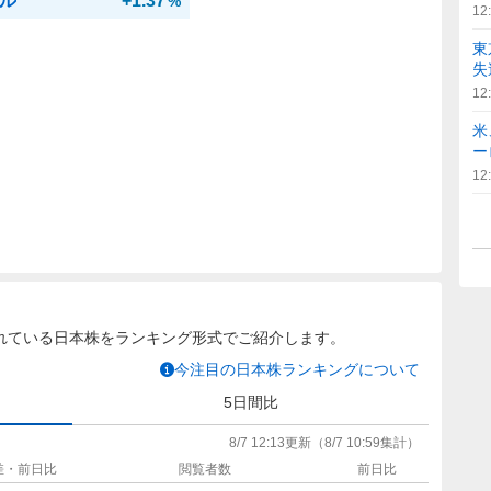
ル
+1.37
%
12
東
失
12
米
ー
12
れている日本株をランキング形式でご紹介します。
今注目の日本株ランキングについて
5日間比
8/7 12:13
更新
（
8/7 10:59
集計）
差・前日比
閲覧者数
前日比