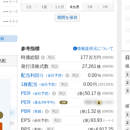
---
(
--:--
)
1日
1週
1カ月
6カ月
1年
2年
---
(
--:--
)
期間を保存
---
(
--/--
)
比較
参考指標
情報提供元について
時価総額
177
百万円
日
用語
(
08/09
)
気配
値
発行済株式数
27,261
株
用語
(
08/09
)
1
配当利回り
0.00
%
（会社予想）
用語
(
08/09
)
2
1株配当
0.00
円
（会社予想）
用語
(
2013/03
)
3
PER
50.17
(単)
倍
（会社予想）
用語
(
08/09
)
PER
000.00
倍
（過去3年平均）
00/00
値
PBR
1.32
(単)
倍
（実績）
用語
(
08/09
)
999
1
EPS
93.93
(単)
（会社予想）
用語
(
----/--
)
2
999
BPS
4,917.25
(単)
（実績）
用語