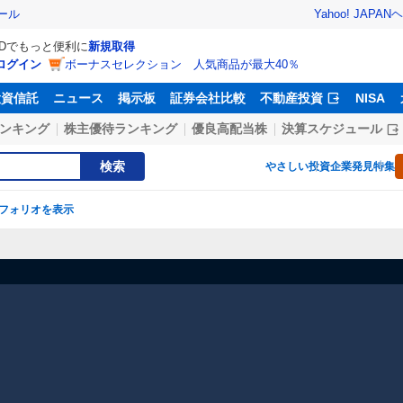
Yahoo! JAPAN
ヘ
ール
IDでもっと便利に
新規取得
ログイン
ボーナスセレクション 人気商品が最大40％
投資信託
ニュース
掲示板
証券会社比較
不動産投資
NISA
ンキング
株主優待ランキング
優良高配当株
決算スケジュール
検索
やさしい投資
企業発見特集
フォリオを表示
】