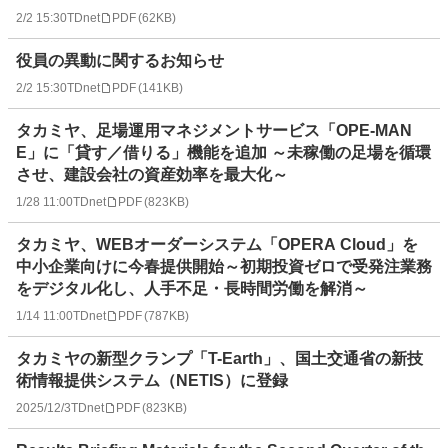
2/2 15:30
TDnet
PDF
(
62KB
)
役員の異動に関するお知らせ
2/2 15:30
TDnet
PDF
(
141KB
)
タカミヤ、足場運用マネジメントサービス「OPE-MAN
E」に「貸す／借りる」機能を追加 ～未稼働の足場を循環
させ、建設会社の資産効率を最大化～
1/28 11:00
TDnet
PDF
(
823KB
)
タカミヤ、WEBオーダーシステム「OPERA Cloud」を
中小企業向けに今春提供開始～初期投資ゼロで受発注業務
をデジタル化し、人手不足・長時間労働を解消～
1/14 11:00
TDnet
PDF
(
787KB
)
タカミヤの新型クランプ「T-Earth」、国土交通省の新技
術情報提供システム（NETIS）に登録
2025/12/3
TDnet
PDF
(
823KB
)