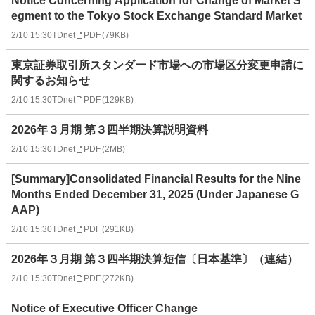
Notice Concerning Application for Change of Market S
egment to the Tokyo Stock Exchange Standard Market
2/10 15:30
TDnet
PDF
(
79KB
)
東京証券取引所スタンダード市場への市場区分変更申請に
関するお知らせ
2/10 15:30
TDnet
PDF
(
129KB
)
2026年３月期 第３四半期決算説明資料
2/10 15:30
TDnet
PDF
(
2MB
)
[Summary]Consolidated Financial Results for the Nine
Months Ended December 31, 2025 (Under Japanese G
AAP)
2/10 15:30
TDnet
PDF
(
291KB
)
2026年３月期 第３四半期決算短信〔日本基準〕（連結）
2/10 15:30
TDnet
PDF
(
272KB
)
Notice of Executive Officer Change