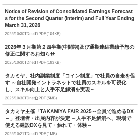
Notice of Revision of Consolidated Earnings Forecast
s for the Second Quarter (Interim) and Full Year Ending
March 31, 2026
2025/10/30
TDnet
PDF
(
104KB
)
2026年３月期第２四半期(中間期)及び通期連結業績予想の
修正に関するお知らせ
2025/10/30
TDnet
PDF
(
183KB
)
タカミヤ、社内副業制度「コイン制度」で社員の自走を促
す ～自社開発イントラネットで社員のスキルを可視化
し、スキル向上と人手不足解消を実現～
2025/10/30
TDnet
PDF
(
5MB
)
タカミヤ主催「TAKAMIYA FAIR 2025～全員で進めるDX
～」登壇者・出展内容が決定 ～人手不足解消へ、現場で
使える建設DXを見て・触れて・体験～
2025/10/21
TDnet
PDF
(
1MB
)