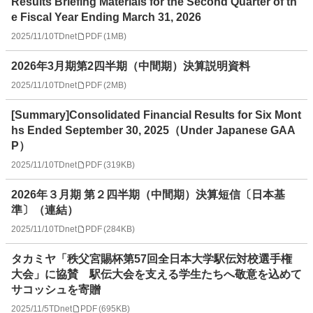
Results Briefing Materials for the Second Quarter of th
e Fiscal Year Ending March 31, 2026
2025/11/10
TDnet
PDF
(
1MB
)
2026年3月期第2四半期（中間期）決算説明資料
2025/11/10
TDnet
PDF
(
2MB
)
[Summary]Consolidated Financial Results for Six Mont
hs Ended September 30, 2025（Under Japanese GAA
P）
2025/11/10
TDnet
PDF
(
319KB
)
2026年３月期 第２四半期（中間期）決算短信〔日本基
準〕（連結）
2025/11/10
TDnet
PDF
(
284KB
)
タカミヤ「秩父宮賜杯第57回全日本大学駅伝対校選手権
大会」に協賛 駅伝大会を支える学生たちへ敬意を込めて
サコッシュを寄贈
2025/11/5
TDnet
PDF
(
695KB
)