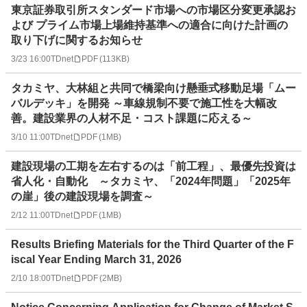
東京証券取引所スタンダード市場への市場区分変更承認お
よび プライム市場上場維持基準への適合に向けた計画の
取り下げに関するお知らせ
3/23 16:00
TDnet
PDF
(
113KB
)
タカミヤ、大林組と共同で橋梁向け懸垂式移動足場「ムー
バルデッキ」を開発 ～車線規制不要で施工性を大幅改
善。建設業界の人材不足・コスト課題に応える～
3/10 11:00
TDnet
PDF
(
1MB
)
建設現場の工期を左右するのは「前工程」、最優先投資は
省人化・自動化 ～タカミヤ、「2024年問題」「2025年
の崖」後の建設現場を調査～
2/12 11:00
TDnet
PDF
(
1MB
)
Results Briefing Materials for the Third Quarter of the F
iscal Year Ending March 31, 2026
2/10 18:00
TDnet
PDF
(
2MB
)