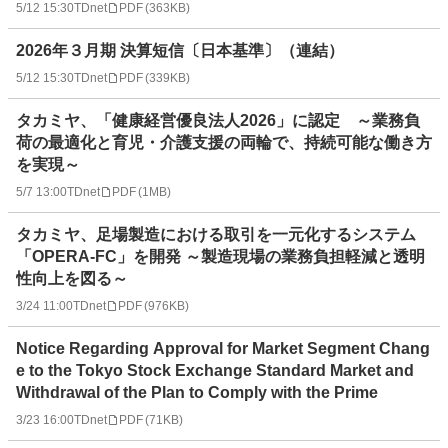
5/12 15:30
TDnet
PDF
(
363KB
)
2026年３月期 決算短信〔日本基準〕（連結）
5/12 15:30
TDnet
PDF
(
339KB
)
タカミヤ、「健康経営優良法人2026」に認定 ～業務負
荷の最適化と育児・介護支援の両輪で、持続可能な働き方
を実現～
5/7 13:00
TDnet
PDF
(
1MB
)
タカミヤ、足場製造における取引を一元化するシステム
「OPERA-FC」を開発 ～製造現場の業務負担軽減と透明
性向上を図る～
3/24 11:00
TDnet
PDF
(
976KB
)
Notice Regarding Approval for Market Segment Chang
e to the Tokyo Stock Exchange Standard Market and
Withdrawal of the Plan to Comply with the Prime
3/23 16:00
TDnet
PDF
(
71KB
)