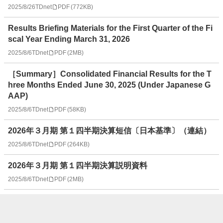
2025/8/26
TDnet
PDF
(
772KB
)
Results Briefing Materials for the First Quarter of the Fi
scal Year Ending March 31, 2026
2025/8/6
TDnet
PDF
(
2MB
)
［Summary］Consolidated Financial Results for the T
hree Months Ended June 30, 2025 (Under Japanese G
AAP)
2025/8/6
TDnet
PDF
(
58KB
)
2026年３月期 第１四半期決算短信〔日本基準〕（連結）
2025/8/6
TDnet
PDF
(
264KB
)
2026年３月期 第１四半期決算説明資料
2025/8/6
TDnet
PDF
(
2MB
)
タカミヤ、建設業界の人手不足に挑む 足場運搬ロボット
「TLEVER」のレンタル開始 ～運搬工数を1/3に削減し、
建設現場の労働負荷軽減を実現～