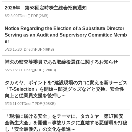
2026年 第58回定時株主総会招集通知
6/2 8:00
TDnet
PDF
(
2MB
)
Notice Regarding the Election of a Substitute Director
Serving as an Audit and Supervisory Committee Memb
er
5/26 15:30
TDnet
PDF
(
46KB
)
補欠の監査等委員である取締役選任に関するお知らせ
5/26 15:30
TDnet
PDF
(
128KB
)
タカミヤ、ポイントを“建設現場の力”に変える新サービス
「T-Selection」を開始～防災グッズなどと交換、安全性
向上と従業員支援を後押し～
5/26 11:00
TDnet
PDF
(
898KB
)
「現場に届ける安全」をテーマに、タカミヤ「第17回安
全衛生大会」を開催～事故リスクに直結する悪循環を打破
し「安全最優先」の文化を推進～