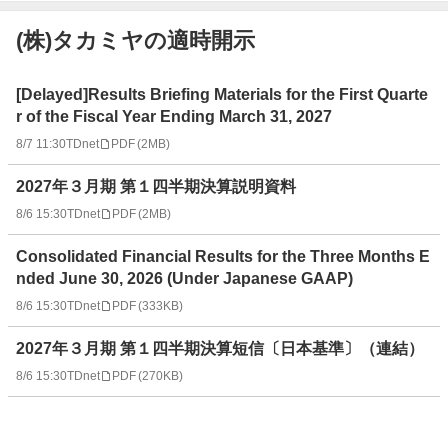
(株)タカミヤの適時開示
適
[Delayed]Results Briefing Materials for the First Quarte
時
r of the Fiscal Year Ending March 31, 2027
開
8/7 11:30
TDnet
PDF
(
2MB
)
示
情
2027年３月期 第１四半期決算説明資料
報
一
8/6 15:30
TDnet
PDF
(
2MB
)
覧
Consolidated Financial Results for the Three Months E
nded June 30, 2026 (Under Japanese GAAP)
8/6 15:30
TDnet
PDF
(
333KB
)
2027年３月期 第１四半期決算短信〔日本基準〕（連結）
8/6 15:30
TDnet
PDF
(
270KB
)