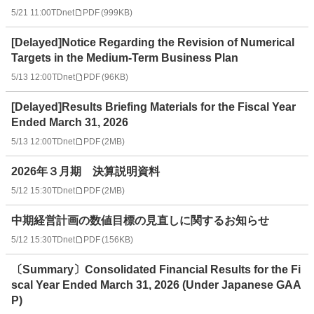
5/21 11:00
TDnet
PDF
(
999KB
)
[Delayed]Notice Regarding the Revision of Numerical
Targets in the Medium-Term Business Plan
5/13 12:00
TDnet
PDF
(
96KB
)
[Delayed]Results Briefing Materials for the Fiscal Year
Ended March 31, 2026
5/13 12:00
TDnet
PDF
(
2MB
)
2026年３月期 決算説明資料
5/12 15:30
TDnet
PDF
(
2MB
)
中期経営計画の数値目標の見直しに関するお知らせ
5/12 15:30
TDnet
PDF
(
156KB
)
〔Summary〕Consolidated Financial Results for the Fi
scal Year Ended March 31, 2026 (Under Japanese GAA
P)