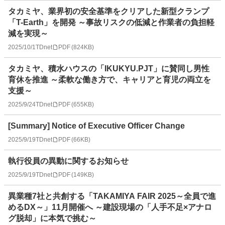
タカミヤ、業界初の安全基準をクリアした新型クランプ
「T-Earth」を開発 ～事故リスクの低減と作業者の負担軽
減を実現～
2025/10/1
TDnet
PDF
(
824KB
)
タカミヤ、積水ハウスの「IKUKYU.PJT」に賛同し男性
育休を推進 ～柔軟な働き方で、キャリアと育児の両立を
支援～
2025/9/24
TDnet
PDF
(
655KB
)
[Summary] Notice of Executive Officer Change
2025/9/19
TDnet
PDF
(
66KB
)
執行役員の異動に関するお知らせ
2025/9/19
TDnet
PDF
(
149KB
)
異業種7社と共創する「TAKAMIYA FAIR 2025～全員で進
めるDX～」11月開催へ ～建設現場の「人手不足×アナロ
グ脱却」に本気で挑む～