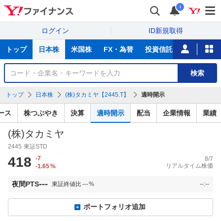
i
ログイン
ID新規取得
主
トップ
日本株
米国株
FX・為替
投資信託
ニュース
な
サ
銘
検索
ー
柄
ビ
を
トップ
日本株
(株)タカミヤ【2445.T】
適時開示
ス
検
索
ース
株つぶやき
決算
適時開示
配当
企業情報
業績
(株)タカミヤ
2445
東証STD
418
-7
8/7
リアルタイム株価
-1.65
%
---
夜間PTS
東証終値比
---
%
--:--
ポートフォリオ追加