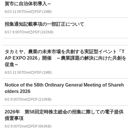
賀市に自治体初導入～
6/23 11:00
TDnet
PDF
(
1MB
)
招集通知記載事項の一部訂正について
6/17 8:00
TDnet
PDF
(
162KB
)
タカミヤ、農業の未来市場を共創する実証型イベント「T
AP EXPO 2026」開催 ～農業課題の解決に向けた共創を
促進～
6/10 11:00
TDnet
PDF
(
1MB
)
Notice of the 58th Ordinary General Meeting of Shareh
olders 2026
6/2 8:00
TDnet
PDF
(
210KB
)
2026年 第58回定時株主総会の招集に際しての電子提供
措置事項
6/2 8:00
TDnet
PDF
(
663KB
)