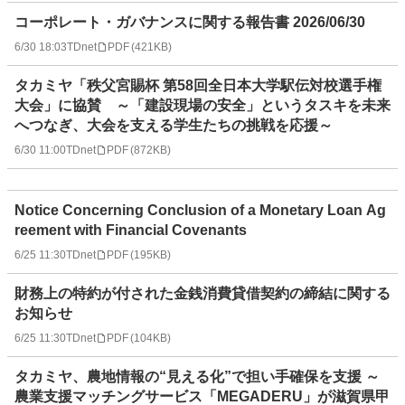
コーポレート・ガバナンスに関する報告書 2026/06/30
6/30 18:03
TDnet
PDF
(
421KB
)
タカミヤ「秩父宮賜杯 第58回全日本大学駅伝対校選手権
大会」に協賛 ～「建設現場の安全」というタスキを未来
へつなぎ、大会を支える学生たちの挑戦を応援～
6/30 11:00
TDnet
PDF
(
872KB
)
Notice Concerning Conclusion of a Monetary Loan Ag
reement with Financial Covenants
6/25 11:30
TDnet
PDF
(
195KB
)
財務上の特約が付された金銭消費貸借契約の締結に関する
お知らせ
6/25 11:30
TDnet
PDF
(
104KB
)
タカミヤ、農地情報の“見える化”で担い手確保を支援 ～
農業支援マッチングサービス「MEGADERU」が滋賀県甲