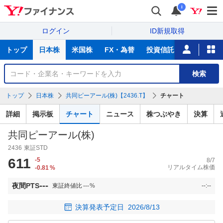
i
ログイン
ID新規取得
主
トップ
日本株
米国株
FX・為替
投資信託
ニュース
な
サ
銘
検索
ー
柄
ビ
を
トップ
日本株
共同ピーアール(株)【2436.T】
チャート
ス
検
索
詳細
掲示板
チャート
ニュース
株つぶやき
決算
共同ピーアール(株)
2436
東証STD
611
-5
8/7
リアルタイム株価
-0.81
%
---
夜間PTS
東証終値比
---
%
--:--
決算発表予定日
2026/8/13