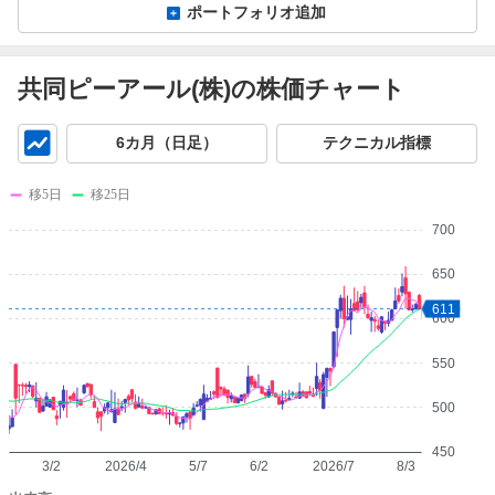
ポートフォリオ追加
共同ピーアール(株)の株価チャート
チ
6カ月（日足）
テクニカル指標
ャ
ー
移5日
移25日
ト
700
650
611
600
550
500
450
3/2
2026/4
5/7
6/2
2026/7
8/3