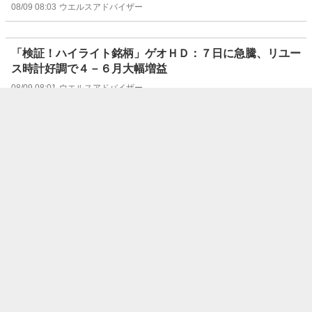
08/09 08:03
ウエルスアドバイザー
「検証！ハイライト銘柄」ゲオＨＤ：７日に急騰、リユー
ス時計好調で４－６月大幅増益
08/09 08:01
ウエルスアドバイザー
信用残ランキング【買い残減少】 ＮＴＴ、日
本製鉄、サンリオ
08/09 08:00
株探ニュース
今週の通期【業績上方修正】銘柄一覧 (8/3～
8/7 発表分)
08/08 20:30
株探ニュース
今週の上期【業績上方修正】銘柄一覧 (8/3～
8/7 発表分)
08/08 20:10
株探ニュース