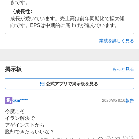
きです。
〈成長性〉
成長が続いています。売上高は前年同期比で拡大傾
向です。EPSは中期的に底上げが進んでいます。
業績を詳しく見る
掲示板
もっと見る
公式アプリで掲示板を見る
報告
qkm*****
2026/8/5 8:16
掲
示
今度こそ
板
イラン解決で
記
アゲインストから
事
脱却できたらいいな？
はい
いいえ