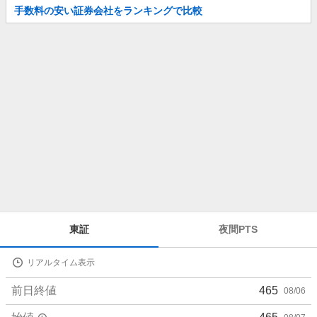
お
手数料の安い証券会社をランキングで比較
知
ら
せ
株
東証
夜間PTS
価
詳
リアルタイム表示
細
値
前日終値
465
08/06