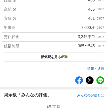
始値
465
08/07
高値
465
08/07
安値
461
08/07
出来高
7,000
株
08/07
売買代金
3,245
千円
08/07
値幅制限
385〜545
08/07
板気配を見る
情報・通信
シ
ェ
ア
掲示板「みんなの評価」
みんなの評価とは
強
様子見