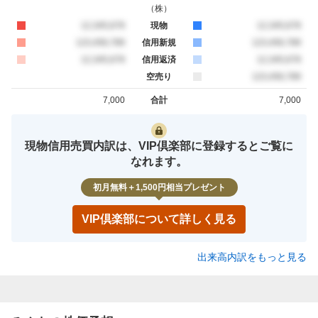
（
株
）
買約定
12,345,678
現物
売約定
12,345,678
買約定
123,456,789
信用新規
売約定
123,456,789
買約定
12,345,678
信用返済
売約定
12,345,678
空売り
売約定
123,456,789
7,000
合計
7,000
買約定
売約定
現物信用売買内訳は、VIP倶楽部に登録するとご覧に
なれます。
初月無料＋1,500円相当プレゼント
VIP倶楽部について詳しく見る
出来高内訳をもっと見る