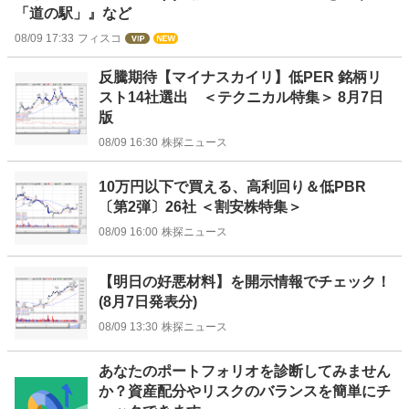
「道の駅」』など
08/09 17:33
フィスコ
反騰期待【マイナスカイリ】低PER 銘柄リ
スト14社選出 ＜テクニカル特集＞ 8月7日
版
08/09 16:30
株探ニュース
10万円以下で買える、高利回り＆低PBR
〔第2弾〕26社 ＜割安株特集＞
08/09 16:00
株探ニュース
【明日の好悪材料】を開示情報でチェック！
(8月7日発表分)
08/09 13:30
株探ニュース
お
あなたのポートフォリオを診断してみません
知
か？資産配分やリスクのバランスを簡単にチ
ら