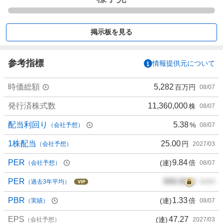
く
買
い
掲示板を見る
た
い
0
参考指標
情報提供元について
%
、
時価総額
5,282
百万円
08/07
買
い
発行済株式数
11,360,000
株
08/07
た
配当利回り
5.38
%
（会社予想）
08/07
い
0
1株配当
25.00
円
（会社予想）
2027/03
%
、
PER
9.84
(連)
倍
（会社予想）
08/07
様
PER
000.00
倍
子
（過去3年平均）
00/00
見
PBR
1.33
(連)
倍
（実績）
08/07
1
0
EPS
47.27
(連)
（会社予想）
2027/03