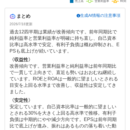
生成AI情報の注意事項
まとめ
2026/7/18
更新
過去12四半期は業績が改善傾向です。前年同期比で
純利益率と営業利益率が明確に持ち直し、自己資本
比率は高水準で安定、有利子負債は概ね抑制され、E
PSも底上げが続いています。
〈収益性〉
改善傾向です。営業利益率と純利益率は前年同期比
で一貫して上向きで、直近も勢いはおおむね継続し
ています。ROEとROAは一般的に望ましいとされる
目安を上回る水準まで改善し、収益性は安定してき
ました。
〈安定性〉
安定しています。自己資本比率は一般的に望ましい
とされる30%を大きく上回る高水準で推移。有利子
負債は中期的にやや減少方向です。EPSは前年同期
比で底上げが進み、振れはあるものの落ち着いた動