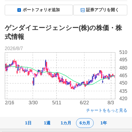
ポートフォリオ追加
証券アプリを開く
ゲンダイエージェンシー(株)の株価・株
式情報
2026/8/7
株
510
価
495
チ
480
ャ
ー
465
ト
450
435
420
2/16
3/30
5/11
6/22
8/3
チャートをもっと見る
1日
1週
1カ月
6カ月
1年