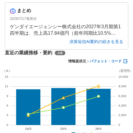
まとめ
2026/7/17
発表分
ゲンダイエージェンシー株式会社の2027年3月期第1
四半期は、売上高17.84億円（前年同期比10.5%
減）、営業利益1.37億円（同34.9%減）と減収減益と
決算短信AI要約の続きを見る
なりました。主力のパチンコホール広告分野で紙媒
直近の業績推移・要約
体広告の減少が影響しましたが、インターネット広
告の需要は底堅く、高付加価値サービスの拡販に注
情報提供元：
バフェット・コード
力しています。通期では増収増益を見込んでおり、
業績回復に向けた取り組みが注目されます。