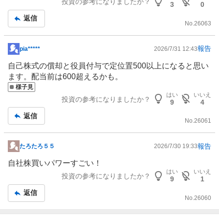
投資の参考になりましたか？
3
0
返信
No.
26063
報告
pia*****
2026/7/31 12:43
掲
示
自己株式の償却と役員付与で定位置500以上になると思い
板
ます。配当前は600超えるかも。
記
様子見
はい
いいえ
事
投資の参考になりましたか？
9
4
返信
No.
26061
報告
たろたろ５５
2026/7/30 19:33
掲
示
自社株買いパワーすごい！
板
はい
いいえ
投資の参考になりましたか？
9
1
記
返信
事
No.
26060