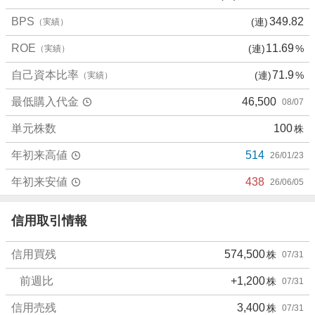
0
%
BPS
349.82
(連)
（実績）
、
ROE
11.69
(連)
%
（実績）
売
り
自己資本比率
71.9
(連)
%
（実績）
た
い
最低購入代金
46,500
08/07
0
%
単元株数
100
株
、
年初来高値
514
26/01/23
強
く
年初来安値
438
26/06/05
売
り
信用取引情報
た
い
0
信用買残
574,500
株
07/31
%
前週比
+1,200
株
07/31
信用売残
3,400
株
07/31