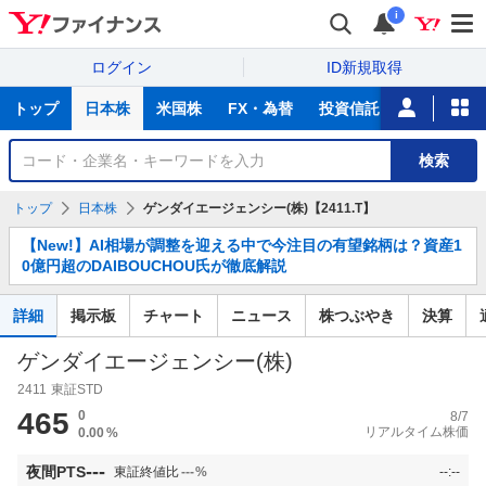
i
ログイン
ID新規取得
主
トップ
日本株
米国株
FX・為替
投資信託
ニュース
な
サ
銘
検索
ー
柄
ビ
を
トップ
日本株
ゲンダイエージェンシー(株)【2411.T】
ス
検
お
索
【New!】AI相場が調整を迎える中で今注目の有望銘柄は？資産1
知
0億円超のDAIBOUCHOU氏が徹底解説
ら
せ
詳細
掲示板
チャート
ニュース
株つぶやき
決算
ゲンダイエージェンシー(株)
2411
東証STD
465
0
8/7
リアルタイム株価
0.00
%
---
夜間PTS
東証終値比
---
%
--:--