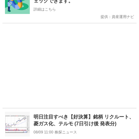
ェックできます。
せ
詳細はこちら
提供：資産運用ナビ
明日注目すべき【好決算】銘柄 リクルート、
菱ガス化、テルモ (7日引け後 発表分)
08/09 11:00
株探ニュース