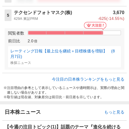
閲覧者数
テクセンドフォトマスク(株)
3,670
5
-625
(
-14.55
)
429A
東証PRM
%
閲覧者数
前日比
2.0
倍
レーティング日報【最上位を継続＋目標株価を増額】 (8
月7日)
株探ニュース
今注目の日本株ランキングをもっと見る
注目理由の参考として表示しているニュースや適時開示は、実際の理由と関
連しない場合があります。
取引値は現在値、対象差分は前日比・前日差を示しています。
日本株ニュース
もっと見る
【今週の注目トピック(1)】話題のテーマ『進化を続ける