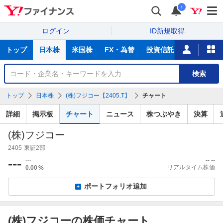
i
ログイン
ID新規取得
主
トップ
日本株
米国株
FX・為替
投資信託
ニュース
な
サ
銘
検索
ー
柄
ビ
を
トップ
日本株
(株)フジコー【2405.T】
チャート
ス
検
索
詳細
掲示板
チャート
ニュース
株つぶやき
決算
(株)フジコー
2405
東証2部
---
---
--:--
リアルタイム株価
0.00
%
ポートフォリオ追加
(株)フジコーの株価チャート