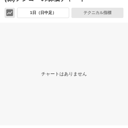
チ
1日（日中足）
テクニカル指標
ャ
ー
ト
チャートはありません