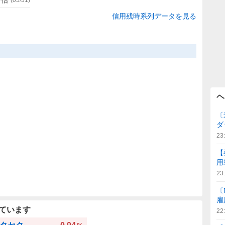
信用残時系列データを見る
ヘ
〔
ダ
23
【
用
23
〔
雇
ています
22