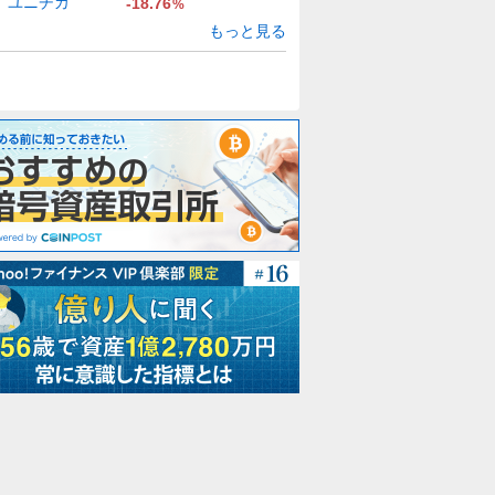
ユニチカ
-18.76
%
もっと見る