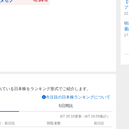
タセク
-0.94
%
【
プ
22
明
週
17
れている日本株をランキング形式でご紹介します。
今注目の日本株ランキングについて
5日間比
8/7 20:10
更新
（
8/7 18:59
集計）
差・前日比
閲覧者数
前日比