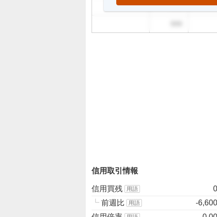
999
999
信用取引情報
信用買残
用語
┗
前週比
-6,60
用語
信用倍率
0.0
用語