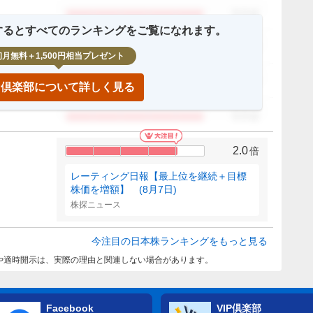
0.0
倍
録するとすべてのランキングをご覧になれます。
0.0
倍
初月無料＋1,500円相当プレゼント
0.0
倍
IP倶楽部について詳しく見る
0.0
倍
2.0
倍
レーティング日報【最上位を継続＋目標
株価を増額】 (8月7日)
株探ニュース
今注目の日本株ランキングをもっと見る
や適時開示は、実際の理由と関連しない場合があります。
Facebook
VIP倶楽部