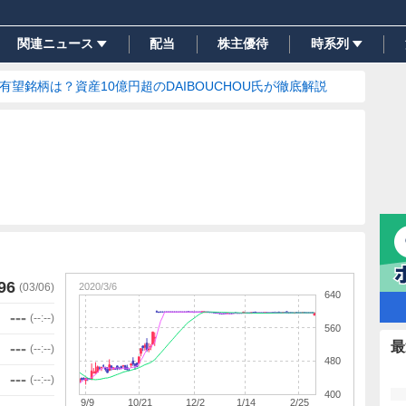
関連ニュース
配当
株主優待
時系列
の有望銘柄は？資産10億円超のDAIBOUCHOU氏が徹底解説
96
2020/3/6
(
03/06
)
640
---
(
--:--
)
560
最
---
(
--:--
)
480
---
(
--:--
)
400
9/9
10/21
12/2
1/14
2/25