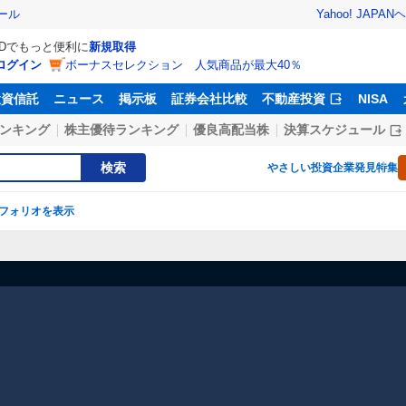
Yahoo! JAPAN
ヘ
ール
IDでもっと便利に
新規取得
ログイン
ボーナスセレクション 人気商品が最大40％
投資信託
ニュース
掲示板
証券会社比較
不動産投資
NISA
ンキング
株主優待ランキング
優良高配当株
決算スケジュール
検索
やさしい投資
企業発見特集
フォリオを表示