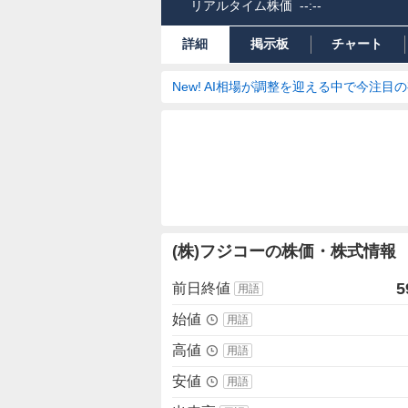
リアルタイム株価
--:--
詳細
掲示板
チャート
New! AI相場が調整を迎える中で今注目
株
(株)フジコーの株価・株式情報
価
詳
5
前日終値
用語
細
値
始値
用語
高値
用語
安値
用語