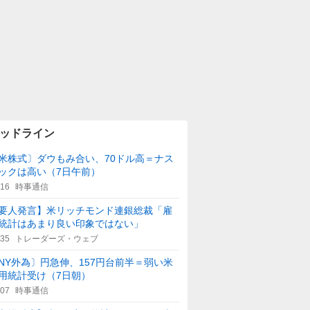
ッドライン
米株式〕ダウもみ合い、70ドル高＝ナス
ックは高い（7日午前）
:16
時事通信
要人発言】米リッチモンド連銀総裁「雇
統計はあまり良い印象ではない」
:35
トレーダーズ・ウェブ
NY外為〕円急伸、157円台前半＝弱い米
用統計受け（7日朝）
:07
時事通信