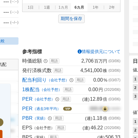
---
(
--:--
)
1日
1週
1カ月
6カ月
1年
2年
---
(
--:--
)
期間を保存
---
(
--/--
)
比較
参考指標
情報提供元について
時価総額
2,706
百万円
日
用語
(
03/06
)
気配
値
発行済株式数
4,541,000
株
用語
(
03/06
)
1
配当利回り
0.00
%
（会社予想）
用語
(
03/07
)
2
1株配当
0.00
円
（会社予想）
用語
(
2020/06
)
3
PER
12.89
(連)
倍
（会社予想）
用語
(
03/06
)
PER
000.00
倍
（過去3年平均）
00/00
値
PBR
1.18
(連)
倍
（実績）
用語
(
03/06
)
999
1
EPS
46.22
(連)
（会社予想）
用語
(
2020/06
)
2
999
BPS
506.33
(連)
（実績）
用語