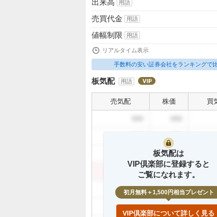
出来高
用語
売買代金
用語
値幅制限
用語
リアルタイム表示
手数料の安い証券会社をランキングで
板気配
用語
売気配
株価
買
999
999
999
999
板気配は
999
999
VIP倶楽部に登録すると
999
999
ご覧になれます。
999
初月無料＋1,500円相当プレゼント
999
VIP倶楽部について詳しく見る