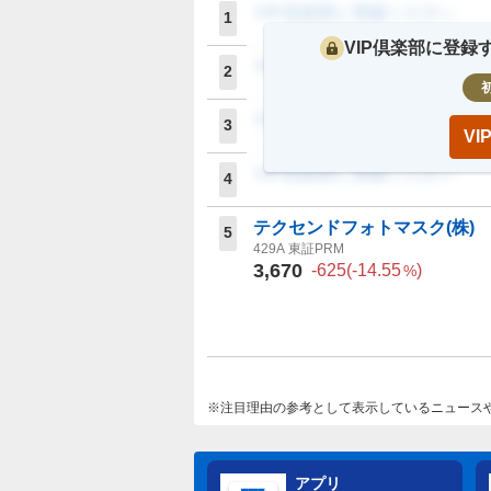
VIP倶楽部に登録ください
1
VIP倶楽部に登
VIP倶楽部に登録ください
2
VIP倶楽部に登録ください
3
V
VIP倶楽部に登録ください
4
テクセンドフォトマスク(株)
5
429A
東証PRM
3,670
-625
(
-14.55
)
%
注目理由の参考として表示しているニュース
アプリ