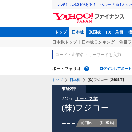
ハチにも権利がある？ ペルーの新しいル
トップ
日本株
米国株
FX・為替
日本株トップ
日本株ランキング
注目ラ
ポートフォリオ
ログインしてポート
トップ
日本株
(株)フジコー【2405.T】
東証2部
2405
サービス業
(株)フジコー
---
---
(
0.00
)
前日比
%