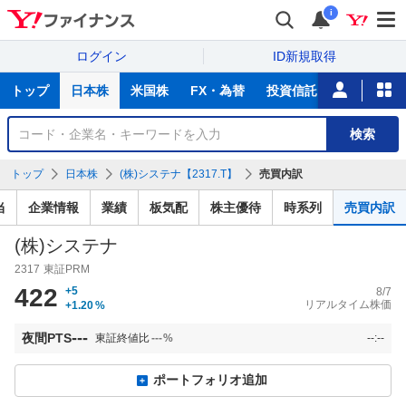
i
ログイン
ID新規取得
主
トップ
日本株
米国株
FX・為替
投資信託
ニュース
な
サ
銘
検索
ー
柄
ビ
を
トップ
日本株
(株)システナ【2317.T】
売買内訳
ス
検
索
当
企業情報
業績
板気配
株主優待
時系列
売買内訳
(株)システナ
2317
東証PRM
422
+5
8/7
リアルタイム株価
+1.20
%
---
夜間PTS
東証終値比
---
%
--:--
ポートフォリオ追加