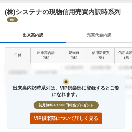
(株)システナの現物信用売買内訳時系列
出
来
高
内
出来高内訳
売買代金内訳
訳
出来高合計
現物買
信用新規買
信用返
日付
（
株
）
（
株
）
（
株
）
（
株
12,345,678
123,456,789
12,345,
1234/56/78
1,234,567,890
12.3
%
23.4
%
12.
12,345,678
123,456,789
12,345,
出来高内訳時系列は、VIP倶楽部に登録するとご覧
1234/56/78
1,234,567,890
になれます。
12.3
%
23.4
%
12.
初月無料＋1,500円相当プレゼント
12,345,678
123,456,789
12,345,
1234/56/78
1,234,567,890
12.3
%
23.4
%
12.
VIP倶楽部について詳しく見る