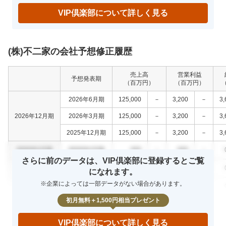
VIP倶楽部について詳しく見る
(株)不二家の会社予想修正履歴
売上高
営業利益
予想発表期
（百万円）
（百万円）
2026年6月期
125,000
－
3,200
－
3,
2026年12月期
2026年3月期
125,000
－
3,200
－
3,
2025年12月期
125,000
－
3,200
－
3,
0000年0月期
0000年0月期
000
－
000
－
さらに前のデータは、VIP倶楽部に登録するとご覧
0000年0月期
0000年0月期
000
－
000
－
になれます。
※企業によっては一部データがない場合があります。
0000年0月期
0000年0月期
000
－
000
－
初月無料＋1,500円相当プレゼント
VIP倶楽部について詳しく見る