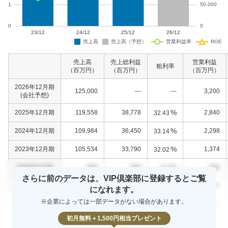
売上高
売上総利益
営業利益
粗利率
（百万円）
（百万円）
（百万円）
2026年12月期
125,000
---
---
3,200
(会社予想)
%
2025年12月期
119,558
38,778
2,840
32.43
%
2024年12月期
109,984
36,450
2,298
33.14
%
2023年12月期
105,534
33,790
1,374
32.02
%
0000年0月期
000
000
000
0.0
さらに前のデータは、VIP倶楽部に登録するとご覧
%
0000年0月期
000
000
000
0.0
になれます。
※企業によっては一部データがない場合があります。
%
0000年0月期
000
000
000
0.0
初月無料＋1,500円相当プレゼント