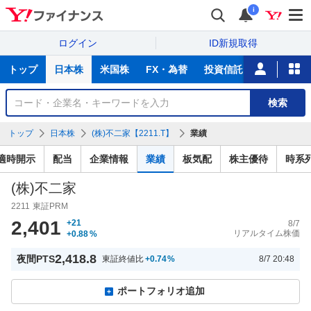
i
ログイン
ID新規取得
主
トップ
日本株
米国株
FX・為替
投資信託
ニュース
な
サ
銘
検索
ー
柄
ビ
を
トップ
日本株
(株)不二家【2211.T】
業績
ス
検
索
適時開示
配当
企業情報
業績
板気配
株主優待
時系
(株)不二家
2211
東証PRM
2,401
+21
8/7
リアルタイム株価
+0.88
%
2,418.8
夜間PTS
東証終値比
+0.74
%
8/7 20:48
ポートフォリオ追加