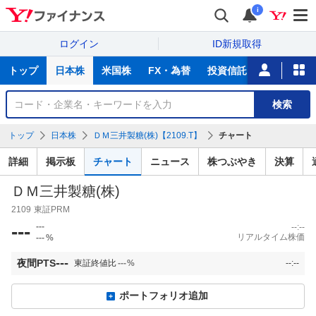
i
ログイン
ID新規取得
主
トップ
日本株
米国株
FX・為替
投資信託
ニュース
な
サ
銘
検索
ー
柄
ビ
を
トップ
日本株
ＤＭ三井製糖(株)【2109.T】
チャート
ス
検
索
詳細
掲示板
チャート
ニュース
株つぶやき
決算
ＤＭ三井製糖(株)
2109
東証PRM
---
---
--:--
リアルタイム株価
---
%
---
夜間PTS
東証終値比
---
%
--:--
ポートフォリオ追加