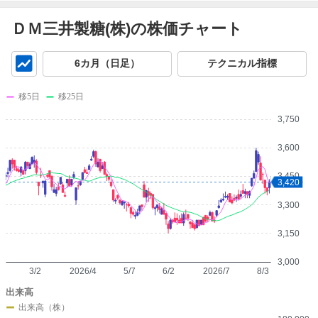
ＤＭ三井製糖(株)の株価チャート
チ
6カ月（日足）
テクニカル指標
ャ
ー
移5日
移25日
ト
3,750
3,600
3,450
3,420
3,300
3,150
3,000
3/2
2026/4
5/7
6/2
2026/7
8/3
出来高
出来高（株）