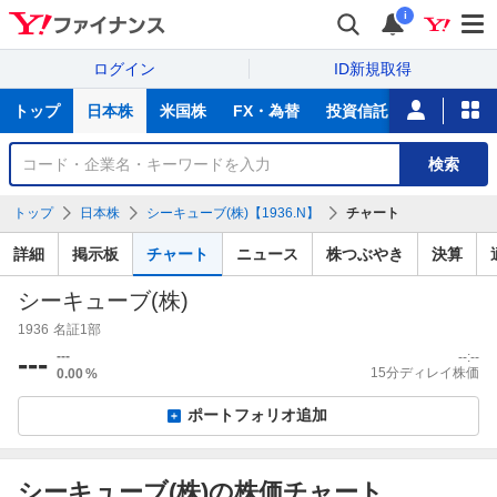
i
ログイン
ID新規取得
主
トップ
日本株
米国株
FX・為替
投資信託
ニュース
な
サ
銘
検索
ー
柄
ビ
を
トップ
日本株
シーキューブ(株)【1936.N】
チャート
ス
検
索
詳細
掲示板
チャート
ニュース
株つぶやき
決算
シーキューブ(株)
1936
名証1部
---
---
--:--
15分ディレイ株価
0.00
%
ポートフォリオ追加
シーキューブ(株)の株価チャート