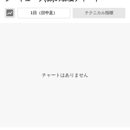
チ
1日（日中足）
テクニカル指標
ャ
ー
ト
チャートはありません