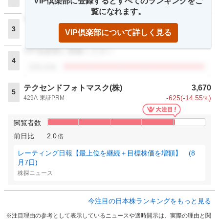
VIP倶楽部に登録するとすべてのランキングをご
閲覧者数
覧になれます。
VIP倶楽部に登録ください
3
VIP倶楽部について詳しく見る
閲覧者数
VIP倶楽部に登録ください
4
閲覧者数
テクセンドフォトマスク(株)
3,670
5
-625
(
-14.55
)
429A
東証PRM
%
閲覧者数
前日比
2.0
倍
レーティング日報【最上位を継続＋目標株価を増額】 (8
月7日)
株探ニュース
今注目の日本株ランキングをもっと見る
注目理由の参考として表示しているニュースや適時開示は、実際の理由と関