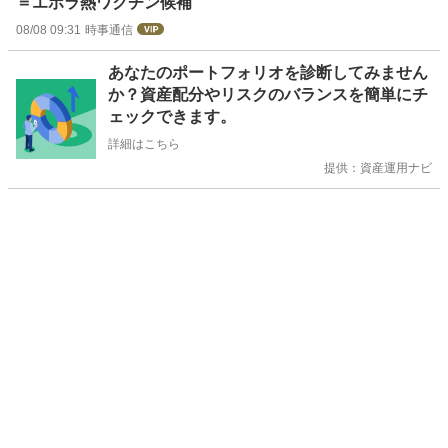
＝エボラ熱ワクチン候補
08/08 09:31
時事通信
お
あなたのポートフォリオを診断してみません
知
か？資産配分やリスクのバランスを簡単にチ
ら
ェックできます。
せ
詳細はこちら
提供：資産運用ナビ