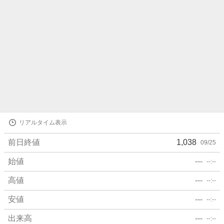
株
リアルタイム表示
価
詳
前日終値
1,038
09/25
細
値
始値
---
--:--
高値
---
--:--
安値
---
--:--
出来高
---
--:--