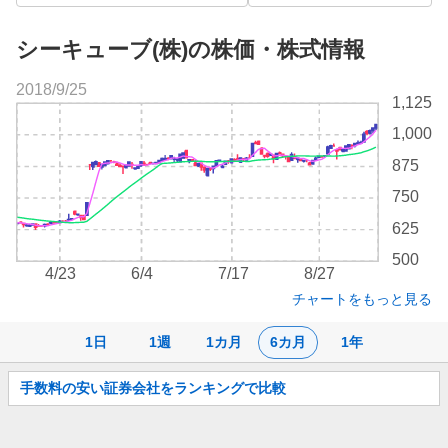
シーキューブ(株)の株価・株式情報
2018/9/25
株
1,125
価
1,000
チ
ャ
875
ー
750
ト
625
500
4/23
6/4
7/17
8/27
チャートをもっと見る
1日
1週
1カ月
6カ月
1年
お
手数料の安い証券会社をランキングで比較
知
ら
せ