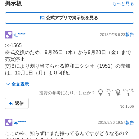
掲示板
もっと見る
公式アプリで掲示板を見る
報告
hi_*****
2018/9/28 6:23
掲
示
>>
1565
板
株式交換のため、9月26日（水）から9月28日（金）まで
記
売買停止
事
交換により割り当てられる協和エクシオ（1951）の売却
は、10月1日（月）より可能。
全文表示
紙くずにはならないのでご安心を(^^;
はい
いいえ
投資の参考になりましたか？
1
1
返信
No.
1566
報告
rap*****
2018/9/26 19:57
掲
示
ここの株、知らずにまだ持ってるんですがどうなるの？