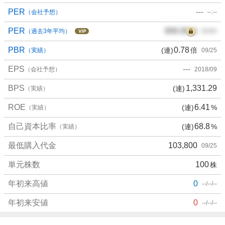
PER
---
（会社予想）
--:--
PER
000.00
倍
（過去3年平均）
00/00
PBR
0.78
(連)
倍
（実績）
09/25
EPS
---
（会社予想）
2018/09
BPS
1,331.29
(連)
（実績）
ROE
6.41
(連)
%
（実績）
自己資本比率
68.8
(連)
%
（実績）
最低購入代金
103,800
09/25
単元株数
100
株
年初来高値
0
--/--/--
年初来安値
0
--/--/--