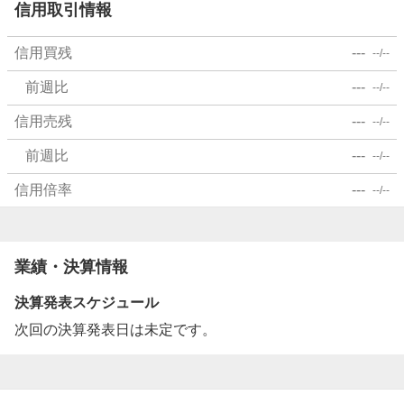
信用取引情報
信用買残
---
--/--
前週比
---
--/--
信用売残
---
--/--
前週比
---
--/--
信用倍率
---
--/--
業績・決算情報
決算発表スケジュール
次回の決算発表日は未定です。