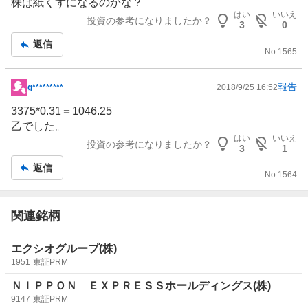
板
株は紙くずになるのかな？
記
はい
いいえ
投資の参考になりましたか？
3
0
事
返信
No.
1565
報告
g*********
2018/9/25 16:52
掲
示
3375*0.31＝1046.25
板
乙でした。
記
はい
いいえ
投資の参考になりましたか？
3
1
事
返信
No.
1564
関連銘柄
エクシオグループ(株)
1951
東証PRM
ＮＩＰＰＯＮ ＥＸＰＲＥＳＳホールディングス(株)
9147
東証PRM