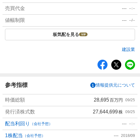
売買代金
---
--:--
値幅制限
---
--/--
板気配を見る
建設業
シ
ェ
ア
参考指標
情報提供元について
時価総額
28,695
百万円
09/25
発行済株式数
27,644,699
株
09/25
配当利回り
---
（会社予想）
--:--
1株配当
---
（会社予想）
2018/09