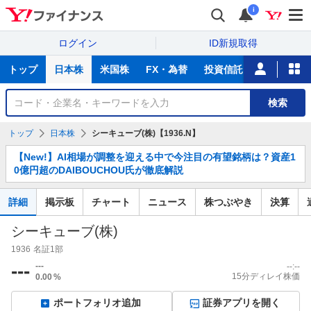
i
ログイン
ID新規取得
主
トップ
日本株
米国株
FX・為替
投資信託
ニュース
な
サ
銘
検索
ー
柄
ビ
を
トップ
日本株
シーキューブ(株)【1936.N】
ス
検
お
索
【New!】AI相場が調整を迎える中で今注目の有望銘柄は？資産1
知
0億円超のDAIBOUCHOU氏が徹底解説
ら
せ
詳細
掲示板
チャート
ニュース
株つぶやき
決算
シーキューブ(株)
1936
名証1部
---
---
--:--
15分ディレイ株価
0.00
%
ポートフォリオ追加
証券アプリを開く