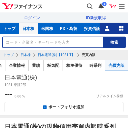
i
ログイン
ID新規取得
主
トップ
日本株
米国株
FX・為替
投資信託
ニュース
な
サ
銘
検索
ー
柄
ビ
を
トップ
日本株
日本電通(株)【1931.T】
売買内訳
ス
検
索
当
企業情報
業績
板気配
株主優待
時系列
売買内訳
日本電通(株)
1931
東証2部
---
---
--:--
リアルタイム株価
0.00
%
ポートフォリオ追加
日本電通(株)の現物信用売買内訳時系列
出