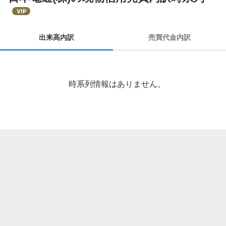
来
高
内
出来高内訳
売買代金内訳
訳
時系列情報はありません。