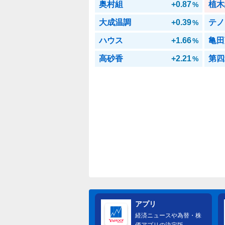
奥村組
+0.87
植木
%
大成温調
+0.39
テノ
%
ハウス
+1.66
亀田
%
高砂香
+2.21
第四
%
アプリ
経済ニュースや為替・株
価アプリの決定版