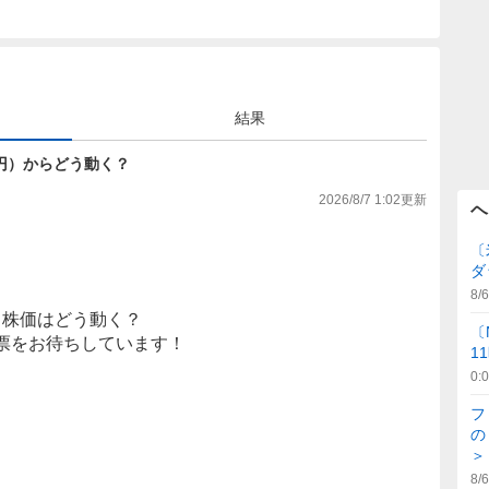
結果
870円）からどう動く？
2026/8/7 1:02
更新
ヘ
〔
ダ
8/6
株価はどう動く？
〔
票をお待ちしています！
1
0:
フ
の
＞
8/6