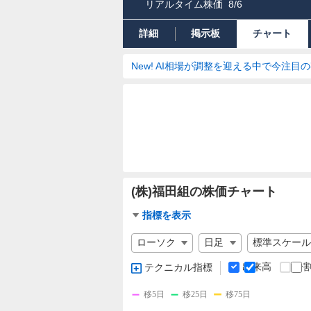
リアルタイム株価
8/6
詳細
掲示板
チャート
New! AI相場が調整を迎える中で今注目
(株)福田組の株価チャート
チ
指標を表示
ャ
チ
ー
ャ
ト
ー
出来高
分
テクニカル指標
指
ト
標
の
移5日
移25日
移75日
設