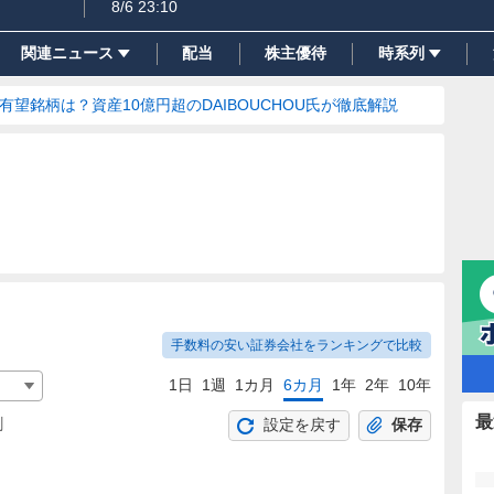
8/6 23:10
関連ニュース
配当
株主優待
時系列
の有望銘柄は？資産10億円超のDAIBOUCHOU氏が徹底解説
手数料の安い証券会社をランキングで比較
1日
1週
1カ月
6カ月
1年
2年
10年
最
割
設定を戻す
保存