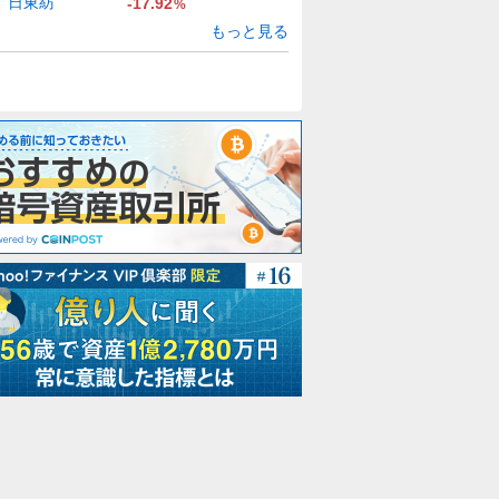
日東紡
-17.92
%
もっと見る