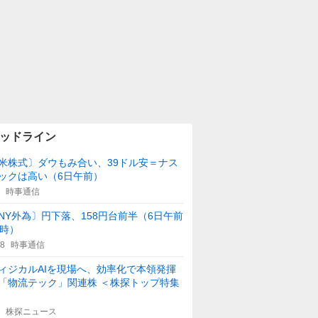
ッドライン
米株式〕ダウもみ合い、39ドル安＝ナス
ックは高い（6日午前）
時事通信
NY外為〕円下落、158円台前半（6日午前
1時）
08
時事通信
ィジカルAIを現場へ、効率化で本領発揮
「物流テック」関連株 ＜株探トップ特集
株探ニュース