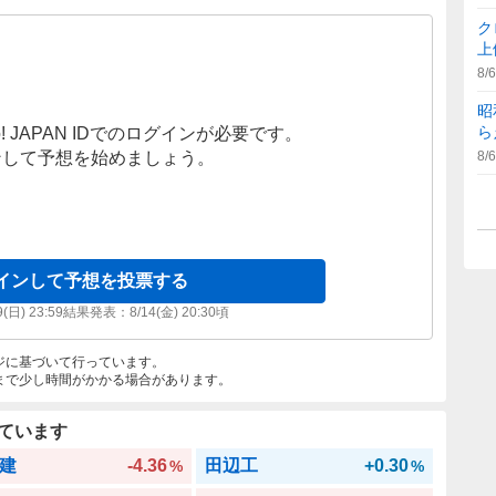
ク
上
8/6
昭
ら
! JAPAN IDでのログインが必要です。
ンして予想を始めましょう。
8/6
インして予想を投票する
9(日) 23:59
結果発表：
8/14(金) 20:30
頃
ジに基づいて行っています。
まで少し時間がかかる場合があります。
ています
建
-4.36
田辺工
+0.30
%
%