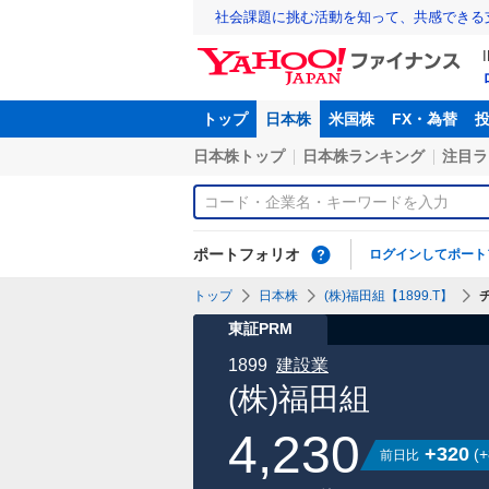
社会課題に挑む活動を知って、共感できる
トップ
日本株
米国株
FX・為替
日本株トップ
日本株ランキング
注目ラ
ポートフォリオ
ログインしてポート
トップ
日本株
(株)福田組【1899.T】
東証PRM
1899
建設業
(株)福田組
4,230
+320
(
+
前日比