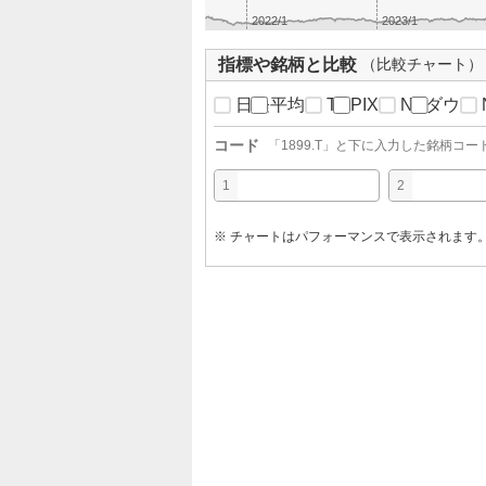
2022/1
2023/1
指標や銘柄と比較
（比較チャート）
日経平均
TOPIX
NYダウ
コード
「
1899.T
」と下に入力した銘柄コー
1
2
※ チャートはパフォーマンスで表示されます