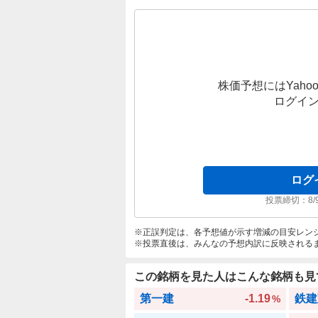
株価予想にはYahoo
ログイ
ログ
投票締切：
8/
正誤判定は、各予想値が示す増減の目安レン
投票直後は、みんなの予想内訳に反映される
この銘柄を見た人はこんな銘柄も見
第一建
-1.19
鉄建
%