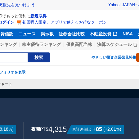
Yahoo! JAPAN
ヘ
支援先を見つけよう
IDでもっと便利に
新規取得
ログイン
初回購入限定、アプリで使えるお得なクーポン
投資信託
ニュース
掲示板
証券会社比較
不動産投資
NISA
ンキング
株主優待ランキング
優良高配当株
決算スケジュール
検索
やさしい投資
企業発見特集
フォリオを表示
チャート
4,315
+85
8.18
)
夜間PTS
(
+2.01
)
東証終値比
%
%