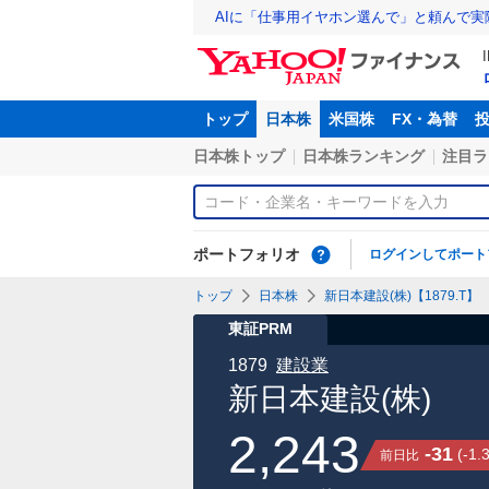
AIに「仕事用イヤホン選んで」と頼んで
トップ
日本株
米国株
FX・為替
日本株トップ
日本株ランキング
注目ラ
ポートフォリオ
ログインしてポート
トップ
日本株
新日本建設(株)【1879.T】
東証PRM
1879
建設業
新日本建設(株)
2,243
-31
(
-1.
前日比