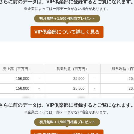
さらに前のデータは、VIP倶楽部に登録するとご覧になれます
00
0.0
%
000
0.0
%
000
0.0
%
※企業によっては一部データがない場合があります。
00
0.0
%
000
0.0
%
000
0.0
%
初月無料＋1,500円相当プレゼント
VIP倶楽部について詳しく見る
売上高（百万円）
営業利益（百万円）
経常利益（百
156,000
－
25,500
－
26
156,000
－
25,500
－
26
000
－
000
－
さらに前のデータは、VIP倶楽部に登録するとご覧になれます
000
－
000
－
※企業によっては一部データがない場合があります。
000
－
000
－
初月無料＋1,500円相当プレゼント