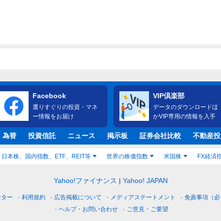
Facebook
VIP倶楽部
選りすぐりの投資・マネ
データのダウンロードほ
ー情報をお届け
かVIP専用の情報を入手
・為替
投資信託
ニュース
掲示板
証券会社比較
不動産投
日本株、国内指数、ETF、REIT等
世界の株価指数
米国株
FX経済
Yahoo!ファイナンス
Yahoo! JAPAN
ンター
利用規約
広告掲載について
メディアステートメント
免責事項（必
ヘルプ・お問い合わせ
ご意見・ご要望