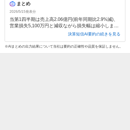
まとめ
2026/5/15
発表分
当第1四半期は売上高2.06億円(前年同期比2.9%減)、
営業損失5,100万円と減収ながら損失幅は縮小しまし
た。一方で、純資産は△5,100万円まで減少し、財務
決算短信AI要約の続きを見る
基盤の強化が急務となっています。この状況を受
け、約4.5億円の第三者割当増資を決議し、事業拡大
AIまとめの出力結果について当社は要約の正確性や品質を保証しません。
と財務改善を図る方針です。