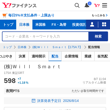
i
毎日5%※支払条件・上限あり
もっとみる
主
トップ
日本株
米国株
FX・為替
投資信託
ニュース
な
サ
銘
検索
ー
柄
ビ
を
トップ
日本株
(株)Ｗｉｌｌ Ｓｍａｒｔ【175A.T】
配当情報
ス
検
索
つぶやき
決算
適時開示
配当
企業情報
業績
板気配
(株)Ｗｉｌｌ Ｓｍａｒｔ
175A
東証GRT
598
+7
8/7 11:04
リアルタイム株価
+1.18
%
夜間PTS
ただいま取引時間外です
決算発表予定日
2026/8/14