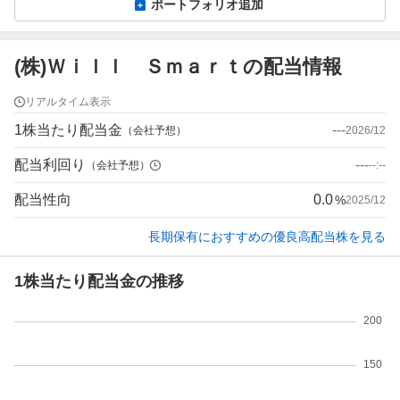
ポートフォリオ追加
(株)Ｗｉｌｌ Ｓｍａｒｔの配当情報
リアルタイム表示
1株当たり配当金
---
（会社予想）
2026/12
配当利回り
---
（会社予想）
--:--
配当性向
0.0
%
2025/12
長期保有におすすめの優良高配当株を見る
1株当たり配当金の推移