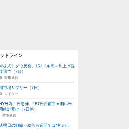
ッドライン
米株式〕ダウ反発、151ドル高＝利上げ観
後退で（7日）
10
時事通信
州市場サマリー（7日）
43
ロイター
NY外為〕円急伸、157円台前半＝弱い米
用統計受け（7日朝）
時事通信
式明日の戦略ー続落も週間では4桁の上