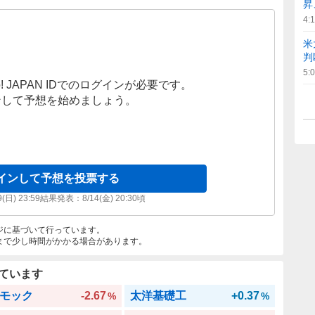
昇
4:
米
判
5:
! JAPAN IDでのログインが必要です。
ンして予想を始めましょう。
インして予想を投票する
9(日) 23:59
結果発表：
8/14(金) 20:30
頃
ジに基づいて行っています。
まで少し時間がかかる場合があります。
ています
モック
-2.67
太洋基礎工
+0.37
%
%