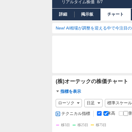
リアルタイム株価
8/7
詳細
掲示板
チャート
New! AI相場が調整を迎える中で今注目
(株)オーテックの株価チャート
チ
指標を表示
ャ
チ
ー
ャ
ト
ー
出来高
分
テクニカル指標
指
ト
標
の
移5日
移25日
移75日
設