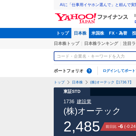
AIに「仕事用イヤホン選んで」と頼んで
トップ
日本株
米国株
FX・為替
日本株トップ
日本株ランキング
注目ラ
ポートフォリオ
ログインしてポート
トップ
日本株
(株)オーテック【1736.T】
東証STD
1736
建設業
(株)オーテック
2,485
-6
(
-0.24
前日比