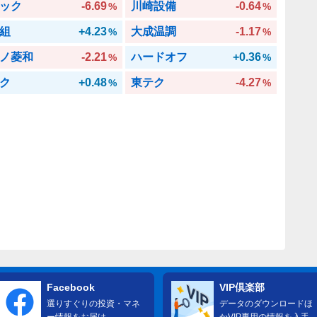
ック
-6.69
川崎設備
-0.64
%
%
組
+4.23
大成温調
-1.17
%
%
ノ菱和
-2.21
ハードオフ
+0.36
%
%
ク
+0.48
東テク
-4.27
%
%
Facebook
VIP倶楽部
選りすぐりの投資・マネ
データのダウンロードほ
ー情報をお届け
かVIP専用の情報を入手