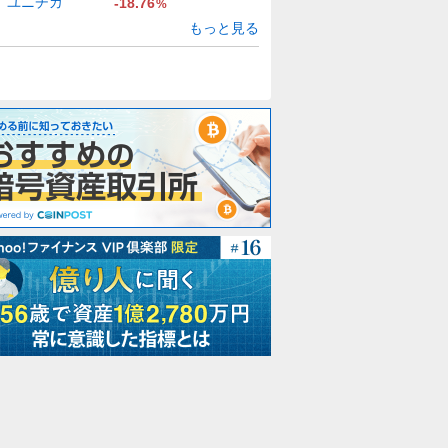
ユニチカ
-18.76
%
もっと見る