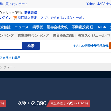
Yahoo! JAPAN
ヘ
実際に買ったレポート
IDでもっと便利に
新規取得
ログイン
初回購入限定、アプリで使えるお得なクーポン
投資信託
ニュース
掲示板
証券会社比較
不動産投資
NISA
ンキング
株主優待ランキング
優良高配当株
決算スケジュール
検索
やさしい投資
企業発見特集
フォリオを表示
チャート
2,390
-95
)
夜間PTS
(
-3.82
)
東証終値比
%
%