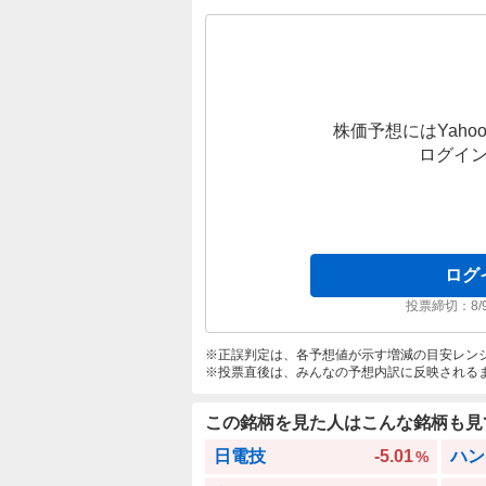
株価予想にはYahoo
ログイ
ログ
投票締切：
8/
正誤判定は、各予想値が示す増減の目安レン
投票直後は、みんなの予想内訳に反映される
この銘柄を見た人はこんな銘柄も見
日電技
-5.01
ハン
%