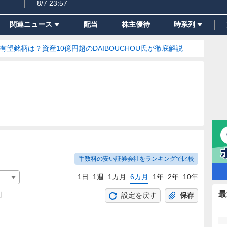
8/7 23:57
関連ニュース
配当
株主優待
時系列
の有望銘柄は？資産10億円超のDAIBOUCHOU氏が徹底解説
手数料の安い証券会社をランキングで比較
1日
1週
1カ月
6カ月
1年
2年
10年
最
割
設定を戻す
保存