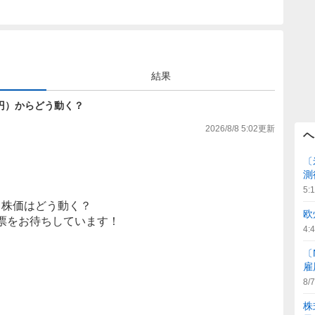
結果
382円）からどう動く？
2026/8/8 5:02
更新
ヘ
〔
測
5:
株価はどう動く？
欧
票をお待ちしています！
4:
〔
雇
8/7
株