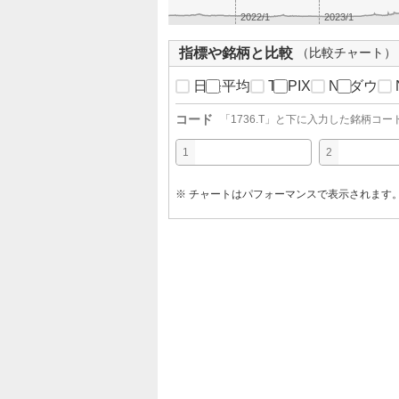
2022/1
2023/1
指標や銘柄と比較
（比較チャート）
日経平均
TOPIX
NYダウ
コード
「
1736.T
」と下に入力した銘柄コー
1
2
※ チャートはパフォーマンスで表示されます