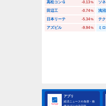
高松コンＧ
-0.13
ソネ
%
田辺工
-0.74
浅沼
%
日本リーテ
-5.34
テク
%
アズビル
-9.94
ミロ
%
アプリ
経済ニュースや為替・株
価アプリの決定版