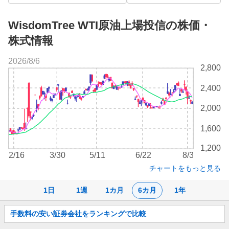
WisdomTree WTI原油上場投信の株価・
株式情報
2026/8/6
株
2,800
価
チ
2,400
ャ
ー
2,000
ト
1,600
1,200
2/16
3/30
5/11
6/22
8/3
チャートをもっと見る
1日
1週
1カ月
6カ月
1年
お
手数料の安い証券会社をランキングで比較
知