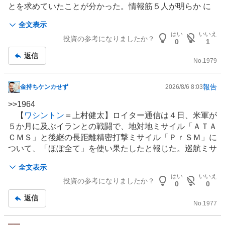
とを求めていたことが分かった。情報筋５人が明らか に
した。
全文表示
はい
いいえ
投資の参考になりましたか？
これは、イランが「次に来る本格衝突を見越した、極めて
0
1
高度で多層的な将棋の布石」です。
返信
No.
1979
イランが今回打ち込んだ「3つの将来への布石」を読み解
くと、彼らがどこに向かって盤面を整えているのかが見え
報告
金持ちケンカせず
2026/8/6 8:03
掲
てきます。
示
>>
1964
板
【
ワシントン
＝上村健太】ロイター通信は４日、米軍が
布石1：「米国／サウジ・カタール等アラブ諸国との間に
記
５か月に及ぶイランとの戦闘で、地対地ミサイル「ＡＴＡ
永遠の楔を刺す」
事
ＣＭＳ」と後継の長距離精密打撃ミサイル「ＰｒＳＭ」に
ついて、「ほぼ全て」を使い果たしたと報じた。巡航ミサ
布石2：「オマーンとの二国間交渉」によるホルムズ海峡
イル「トマホーク」も、世界各地に配備する備蓄の半分弱
の既成事実化
全文表示
を使用したという。
はい
いいえ
投資の参考になりましたか？
布石3：時間の稼ぎ出しによる「地下要塞化と防空再建」
0
0
米ＣＮＮも４日、一連の戦闘で米軍の主要なミサイル防
返信
衛システムで運用する迎撃ミサイルの約８０％を使用した
No.
1977
と報じた。特に最終段階高高度地域防衛（ＴＨＡＡＤ）用