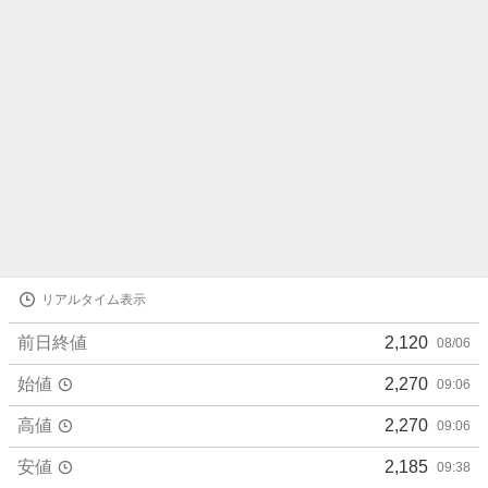
ら
せ
株
リアルタイム表示
価
詳
前日終値
2,120
08/06
細
値
始値
2,270
09:06
高値
2,270
09:06
安値
2,185
09:38