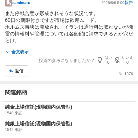
の巡航ミサイルは約５分の４、パトリオット用の地対空誘
報告
samimaru
2026/8/6 8:00
掲
導弾は約半分を消費したとしている。
示
また停戦合意が形成されそうな状況です。
板
60日の期限付きですが市場は歓迎ムード。
米戦略国際問題研究所（ＣＳＩＳ）も、迎撃ミサイルの
記
ホルムズ海峡は開放され、イランは通行料は取れないが機
著しい消耗が対中抑止力の低下を招く恐れがあると指摘し
事
雷の情報料や管理については各
船舶
に請求できるとか穴だ
ている。
らけ。
とはいえ、原油相場は押し下げられるでしょう。
ーーー
全文表示
イランの勝ち、トランプの負け
はい
いいえ
投資の参考になりましたか？
大勝利は
中国
0
0
返信
No.
1976
関連銘柄
純金上場信託(現物国内保管型)
1540
東証
純銀上場信託(現物国内保管型)
1542
東証