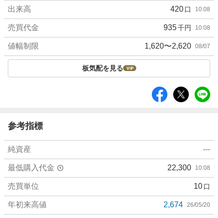
出来高
420
口
10:08
売買代金
935
千円
10:08
値幅制限
1,620〜2,620
08/07
板気配を見る
シ
ェ
ア
参考指標
純資産
---
最低購入代金
22,300
10:08
売買単位
10
口
年初来高値
2,674
26/05/20