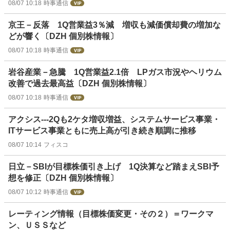
08/07 10:18
時事通信
京王－反落 1Q営業益3％減 増収も減価償却費の増加な
どが響く〔DZH 個別株情報〕
08/07 10:18
時事通信
岩谷産業－急騰 1Q営業益2.1倍 LPガス市況やヘリウム
改善で過去最高益〔DZH 個別株情報〕
08/07 10:18
時事通信
アクシス---2Qも2ケタ増収増益、システムサービス事業・
ITサービス事業ともに売上高が引き続き順調に推移
08/07 10:14
フィスコ
日立－SBIが目標株価引き上げ 1Q決算など踏まえSBI予
想を修正〔DZH 個別株情報〕
08/07 10:12
時事通信
レーティング情報（目標株価変更・その２）＝ワークマ
ン、ＵＳＳなど