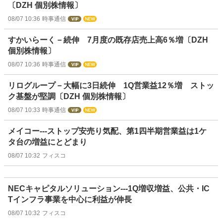
〔DZH 個別株情報〕
08/07 10:36
時事通信
すかいらーく－続伸 7月度の既存店売上高6％増〔DZH
個別株情報〕
08/07 10:36
時事通信
リログループ－大幅に3日続伸 1Q営業益12％増 ストッ
ク基盤が堅調〔DZH 個別株情報〕
08/07 10:33
時事通信
メイコー---ストップ安売り気配、第1四半期営業益は1ケ
タ台の増益にとどまり
08/07 10:32
フィスコ
NECキャピタルソリューション---1Q増収増益、公共・IC
Tインフラ事業を中心に利益が伸長
08/07 10:32
フィスコ