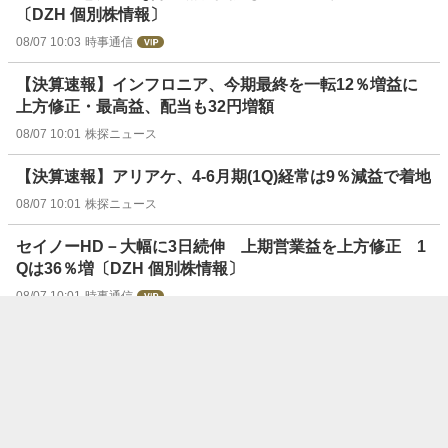
〔DZH 個別株情報〕
08/07 10:03
時事通信
【決算速報】インフロニア、今期最終を一転12％増益に
上方修正・最高益、配当も32円増額
08/07 10:01
株探ニュース
【決算速報】アリアケ、4-6月期(1Q)経常は9％減益で着地
08/07 10:01
株探ニュース
セイノーHD－大幅に3日続伸 上期営業益を上方修正 1
Qは36％増〔DZH 個別株情報〕
08/07 10:01
時事通信
【決算速報】レシップＨＤ、4-6月期(1Q)経常は黒字浮上
で着地
08/07 10:01
株探ニュース
１０時の注目株＝ＡＩ需要でガス検知器好調、被災地対応