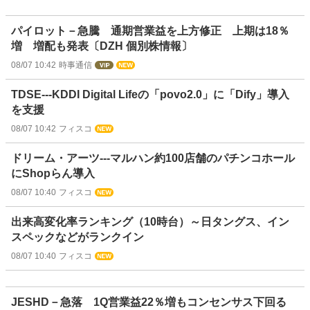
パイロット－急騰 通期営業益を上方修正 上期は18％
増 増配も発表〔DZH 個別株情報〕
08/07 10:42
時事通信
TDSE---KDDI Digital Lifeの「povo2.0」に「Dify」導入
を支援
08/07 10:42
フィスコ
ドリーム・アーツ---マルハン約100店舗のパチンコホール
にShopらん導入
08/07 10:40
フィスコ
出来高変化率ランキング（10時台）～日タングス、イン
スペックなどがランクイン
08/07 10:40
フィスコ
JESHD－急落 1Q営業益22％増もコンセンサス下回る