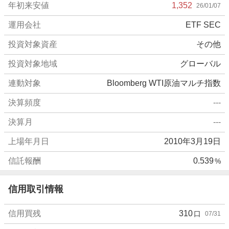
年初来安値
1,352
26/01/07
運用会社
ETF SEC
投資対象資産
その他
投資対象地域
グローバル
連動対象
Bloomberg WTI原油マルチ指数
決算頻度
---
決算月
---
上場年月日
2010年3月19日
信託報酬
0.539
%
信用取引情報
信用買残
310
口
07/31