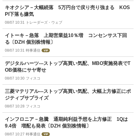
キオクシア－大幅続落 5万円台で戻り売り強まる KOS
PI下落も嫌気
08/07 10:31
トレーダーズ・ウェブ
イトーキ－急落 上期営業益10％増 コンセンサス下回
る〔DZH 個別株情報〕
08/07 10:31
時事通信
デジタルハーツ---ストップ高買い気配、MBO実施発表でT
OB価格にサヤ寄せ
08/07 10:30
フィスコ
三菱マテリアル---ストップ高買い気配、大幅上方修正にポ
ジティブサプライズ
08/07 10:28
フィスコ
インフロニア－急騰 通期純利益予想を上方修正 1Qは
9.4倍 増配も発表〔DZH 個別株情報〕
08/07 10:27
時事通信