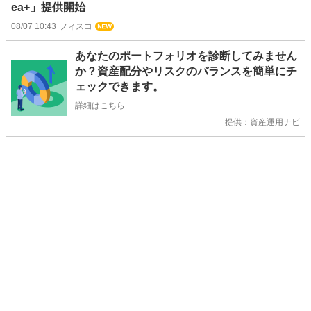
ea+」提供開始
08/07 10:43
フィスコ
お
あなたのポートフォリオを診断してみません
知
か？資産配分やリスクのバランスを簡単にチ
ら
ェックできます。
せ
詳細はこちら
提供：資産運用ナビ