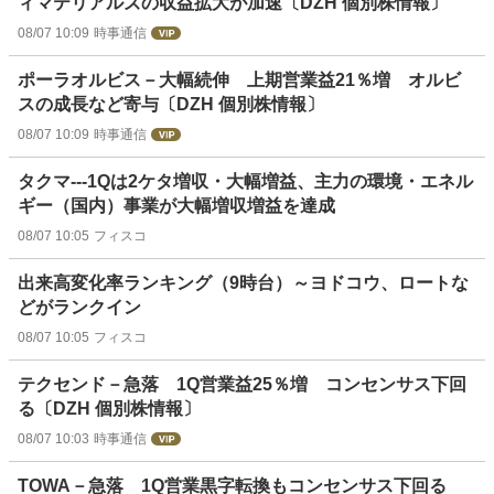
ィマテリアルズの収益拡大が加速〔DZH 個別株情報〕
08/07 10:09
時事通信
ポーラオルビス－大幅続伸 上期営業益21％増 オルビ
スの成長など寄与〔DZH 個別株情報〕
08/07 10:09
時事通信
タクマ---1Qは2ケタ増収・大幅増益、主力の環境・エネル
ギー（国内）事業が大幅増収増益を達成
08/07 10:05
フィスコ
出来高変化率ランキング（9時台）～ヨドコウ、ロートな
どがランクイン
08/07 10:05
フィスコ
テクセンド－急落 1Q営業益25％増 コンセンサス下回
る〔DZH 個別株情報〕
08/07 10:03
時事通信
TOWA－急落 1Q営業黒字転換もコンセンサス下回る