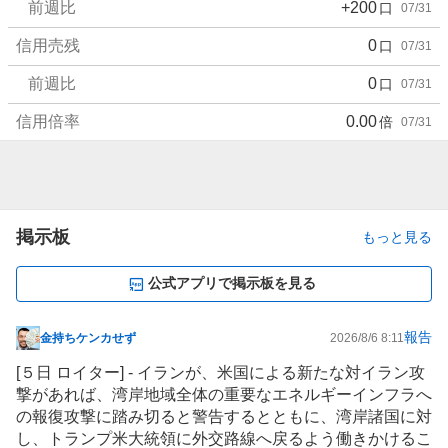
前週比
+200
口
07/31
信用売残
0
口
07/31
前週比
0
口
07/31
信用倍率
0.00
倍
07/31
掲示板
もっと見る
公式アプリで掲示板を見る
報告
金持ちケンカせず
2026/8/6 8:11
掲
示
[５日 ロイター] - イランが、米国による新たな対イラン攻
板
撃があれば、湾岸地域全体の重要な
エネルギー
インフ‌ラへ
記
の報復攻撃に踏み切ると警告するとともに、湾岸⁠諸国に対
事
し、トランプ米大統領に外交路線へ戻るよう働きかけるこ