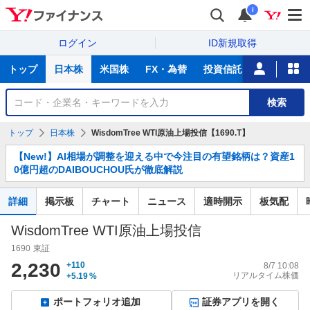
i
ログイン
ID新規取得
主
トップ
日本株
米国株
FX・為替
投資信託
ニュース
な
サ
銘
検索
ー
柄
ビ
を
トップ
日本株
WisdomTree WTI原油上場投信【1690.T】
ス
検
お
索
【New!】AI相場が調整を迎える中で今注目の有望銘柄は？資産1
知
0億円超のDAIBOUCHOU氏が徹底解説
ら
せ
詳細
掲示板
チャート
ニュース
適時開示
板気配
WisdomTree WTI原油上場投信
1690
東証
2,230
+110
8/7 10:08
リアルタイム株価
+5.19
%
ポートフォリオ追加
証券アプリを開く