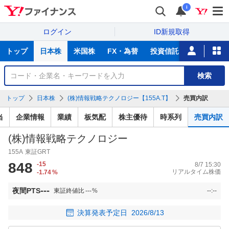
i
ログイン
ID新規取得
主
トップ
日本株
米国株
FX・為替
投資信託
ニュース
な
サ
銘
検索
ー
柄
ビ
を
トップ
日本株
(株)情報戦略テクノロジー【155A.T】
売買内訳
ス
検
索
当
企業情報
業績
板気配
株主優待
時系列
売買内訳
(株)情報戦略テクノロジー
155A
東証GRT
848
-15
8/7 15:30
リアルタイム株価
-1.74
%
---
夜間PTS
東証終値比
---
%
--:--
決算発表予定日
2026/8/13