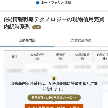
ポートフォリオ追加
(株)情報戦略テクノロジーの現物信用売買
出
内訳時系列
来
高
内
出来高内訳
売買代金内訳
訳
出来高合計
現物買
信用新規買
信用返
日付
（
株
）
（
株
）
（
株
）
（
株
12,345,678
123,456,789
12,345,
1234/56/78
1,234,567,890
12.3
%
23.4
%
12.
12,345,678
123,456,789
12,345,
出来高内訳時系列は、VIP倶楽部に登録するとご覧
1234/56/78
1,234,567,890
になれます。
12.3
%
23.4
%
12.
初月無料＋1,500円相当プレゼント
12,345,678
123,456,789
12,345,
1234/56/78
1,234,567,890
12.3
%
23.4
%
12.