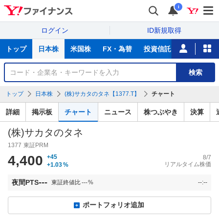
i
ログイン
ID新規取得
主
トップ
日本株
米国株
FX・為替
投資信託
ニュース
な
サ
銘
検索
ー
柄
ビ
を
トップ
日本株
(株)サカタのタネ【1377.T】
チャート
ス
検
索
詳細
掲示板
チャート
ニュース
株つぶやき
決算
(株)サカタのタネ
1377
東証PRM
4,400
+45
8/7
リアルタイム株価
+1.03
%
---
夜間PTS
東証終値比
---
%
--:--
ポートフォリオ追加