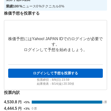
業績
100
%
ニュース
0
%
テクニカル
0
%
株価予想を投票する
株価予想にはYahoo! JAPAN IDでのログインが必要で
す。
ログインして予想を始めましょう。
ログインして予想を投票する
投票締切：
8/9(日) 23:59
結果発表：
8/14(金) 20:30
頃
投票内訳
4,530.8
円
1
票
+
5
%
4,444.5
円
0
票
+
3
%