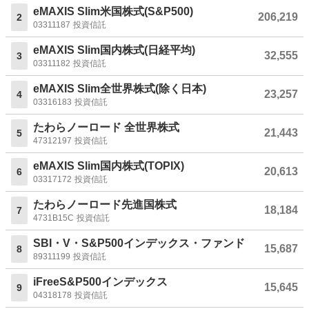
eMAXIS Slim米国株式(S&P500)
206,219
2
03311187
投資信託
eMAXIS Slim国内株式(日経平均)
32,555
3
03311182
投資信託
eMAXIS Slim全世界株式(除く日本)
23,257
4
03316183
投資信託
たわらノーロード 全世界株式
21,443
5
47312197
投資信託
eMAXIS Slim国内株式(TOPIX)
20,613
6
03317172
投資信託
たわらノーロード先進国株式
18,184
7
4731B15C
投資信託
SBI・V・S&P500インデックス・ファンド
15,687
8
89311199
投資信託
iFreeS&P500インデックス
15,645
9
04318178
投資信託