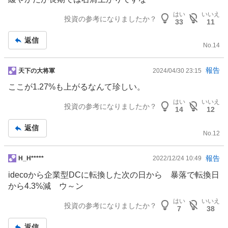
板
はい
いいえ
記
投資の参考になりましたか？
33
11
事
返信
No.
14
掲
報告
天下の大将軍
2024/04/30 23:15
示
ここが1.27%も上がるなんて珍しい。
板
はい
いいえ
記
投資の参考になりましたか？
14
12
事
返信
No.
12
掲
報告
H_H*****
2022/12/24 10:49
示
idecoから企業型DCに転換した次の日から 暴落で転換日
板
から4.3%減 ウ～ン
記
はい
いいえ
事
投資の参考になりましたか？
7
38
返信