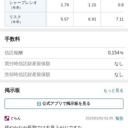
シャープレシオ
1.79
1.15
0.8
（年率）
リスク
5.57
6.91
7.11
（年率）
手数料
信託報酬
0.154
%
買付時信託財産留保額
なし
売却時信託財産留保額
なし
掲示板
もっと見る
公式アプリで掲示板を見る
掲
報告
ぐらん
2025/01/02 01:45
示
緩やかだが長期では右肩上がりですな