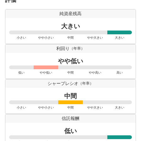
純資産残高
大きい
小さい
やや小さい
中間
やや大きい
大きい
利回り
（年率）
やや低い
低い
やや低い
中間
やや高い
高い
シャープレシオ
（年率）
中間
小さい
やや小さい
中間
やや大きい
大きい
信託報酬
低い