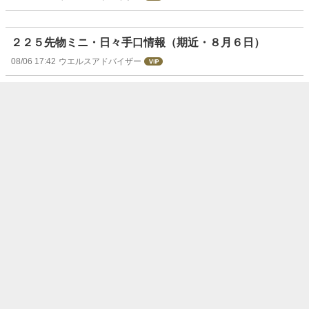
２２５先物ミニ・日々手口情報（期近・８月６日）
08/06 17:42
ウエルスアドバイザー
２２５先物ラージ・日々手口情報（期近・８月６日）
08/06 17:41
ウエルスアドバイザー
[PTS]ナイトタイムセッション17時30分時
点 上昇120銘柄・下落148銘柄（東証終値
比）
08/06 17:33
株探ニュース
欧米為替見通し：ドル・円は底堅いか、日本財政にらみ根
強い円売りも
08/06 17:25
フィスコ
【↓】日経平均 大引け｜ 3日ぶり反落、AI・