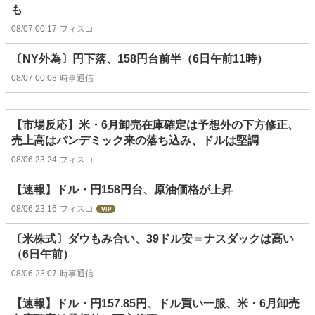
も
08/07 00:17
フィスコ
〔NY外為〕円下落、158円台前半（6日午前11時）
08/07 00:08
時事通信
【市場反応】米・6月卸売在庫確定は予想外の下方修正、
売上高はパンデミック来の落ち込み、ドルは堅調
08/06 23:24
フィスコ
【速報】ドル・円158円台、原油価格が上昇
08/06 23:16
フィスコ
〔米株式〕ダウもみ合い、39ドル安＝ナスダックは高い
（6日午前）
08/06 23:07
時事通信
【速報】ドル・円157.85円、ドル買い一服、米・6月卸売