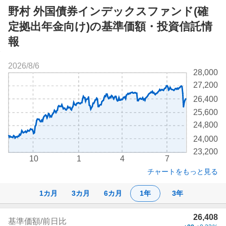
野村 外国債券インデックスファンド(確
定拠出年金向け)の基準価額・投資信託情
報
2026/8/6
株
28,000
価
27,200
チ
26,400
ャ
ー
25,600
ト
24,800
24,000
23,200
10
1
4
7
チャートをもっと見る
1カ月
3カ月
6カ月
1年
3年
株
26,408
基準価額/前日比
価