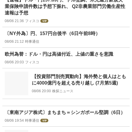
業保険申請件数は予想下振れ、 Q2非農業部門労働生産性
速報は予想
08/06 21:36
フィスコ
〔NY外為〕円、157円台後半（6日午前8時）
08/06 21:12
時事通信
欧州為替：ドル・円は高値付近、上値の重さを意識
08/06 20:03
フィスコ
【投資部門別売買動向】海外勢と個人はとも
に4000億円を超える売り越し (7月第5週)
08/06 20:00
株探ニュース
〔東南アジア株式〕まちまち＝シンガポール堅調（6日）
08/06 19:54
時事通信