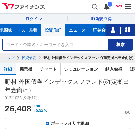
i
ログイン
ID新規取得
主
米国株
FX・為替
投資信託
ニュース
証券会社比較
NIS
な
サ
銘
検索
ー
柄
ビ
を
トップ
投資信託
野村 外国債券インデックスファンド(確定拠出年金向け)【0
ス
検
索
詳細
掲示板
チャート
シミュレーション
組入銘柄
販
野村 外国債券インデックスファンド(確定拠出
年金向け)
0131102B
投資信託
26,408
+88
+0.33
%
8/6
ポートフォリオ追加