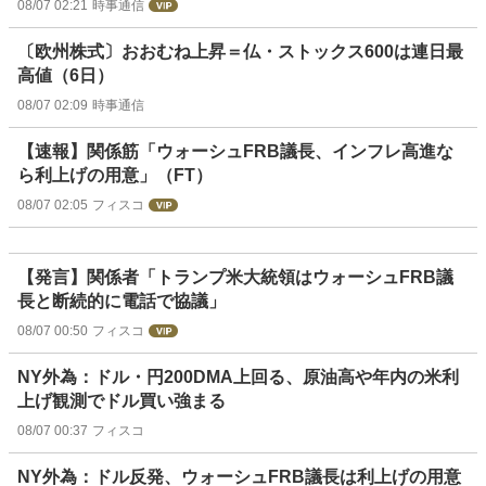
08/07 02:21
時事通信
〔欧州株式〕おおむね上昇＝仏・ストックス600は連日最
高値（6日）
08/07 02:09
時事通信
【速報】関係筋「ウォーシュFRB議長、インフレ高進な
ら利上げの用意」（FT）
08/07 02:05
フィスコ
【発言】関係者「トランプ米大統領はウォーシュFRB議
長と断続的に電話で協議」
08/07 00:50
フィスコ
NY外為：ドル・円200DMA上回る、原油高や年内の米利
上げ観測でドル買い強まる
08/07 00:37
フィスコ
NY外為：ドル反発、ウォーシュFRB議長は利上げの用意