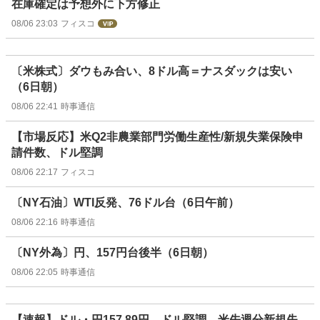
在庫確定は予想外に下方修正
08/06 23:03
フィスコ
〔米株式〕ダウもみ合い、8ドル高＝ナスダックは安い
（6日朝）
08/06 22:41
時事通信
【市場反応】米Q2非農業部門労働生産性/新規失業保険申
請件数、ドル堅調
08/06 22:17
フィスコ
〔NY石油〕WTI反発、76ドル台（6日午前）
08/06 22:16
時事通信
〔NY外為〕円、157円台後半（6日朝）
08/06 22:05
時事通信
【速報】ドル・円157.89円、ドル堅調、米先週分新規失