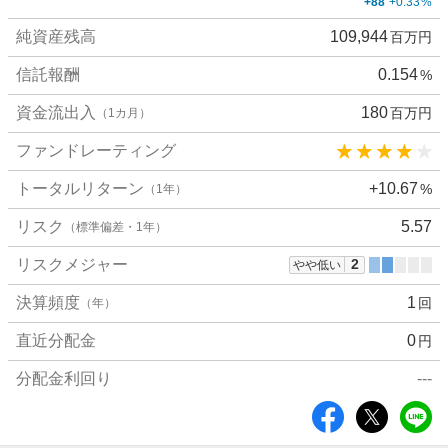
+88
+0.33
%
詳
純資産残高
109,944
百万円
細
値
信託報酬
0.154
%
資金流出入
180
百万円
（1カ月）
ファンドレーティング
トータルリターン
+10.67
%
（1年）
リスク
5.57
（標準偏差・1年）
リスクメジャー
2
やや低い
決算頻度
1
回
（年）
直近分配金
0
円
分配金利回り
---
シ
ェ
ア