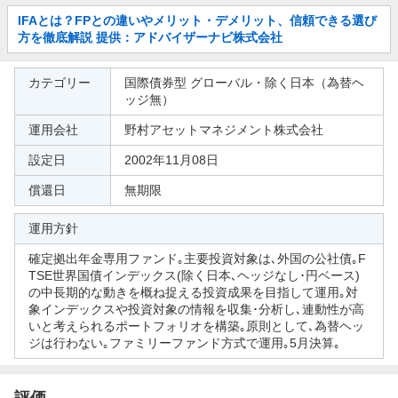
お
IFAとは？FPとの違いやメリット・デメリット、信頼できる選び
知
方を徹底解説 提供：アドバイザーナビ株式会社
ら
せ
参
カテゴリー
国際債券型 グローバル・除く日本（為替ヘ
考
ッジ無）
情
運用会社
野村アセットマネジメント株式会社
報
設定日
2002年11月08日
償還日
無期限
運用方針
確定拠出年金専用ファンド｡主要投資対象は､外国の公社債｡F
TSE世界国債インデックス(除く日本､ヘッジなし･円ベース)
の中長期的な動きを概ね捉える投資成果を目指して運用｡対
象インデックスや投資対象の情報を収集･分析し､連動性が高
いと考えられるポートフォリオを構築｡原則として､為替ヘッ
ジは行わない｡ファミリーファンド方式で運用｡5月決算｡
評価