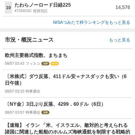
たわらノーロード日経225
14,576
10
4731815C
投資信託
NISAつみたて枠ランキングをもっと見る
市況・概況ニュース
もっと見る
欧州主要株式指数、まちまち
08/07 03:43
フィスコ
〔米株式〕ダウ反落、411ドル安＝ナスダックも安い（6
日午後）
08/07 03:10
時事通信
〔NY金〕3日ぶり反落、4299．60ドル（6日）
08/07 03:07
時事通信
【速報】 イラン 「米、イスラエル、敵対的と考えられる
諸国に関連した船舶のホルムズ海峡通航を制限する戦略的