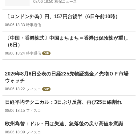
08/06 18:50
株探ニュース
〔ロンドン外為〕円、157円台後半（6日午前10時）
08/06 18:33
時事通信
〔中国・香港株式〕中国まちまち＝香港は保険株が重し
（6日）
08/06 18:24
時事通信
2026年8月6日公表の日経225先物証拠金／先物ＯＰ市場
ウォッチ
08/06 18:22
フィスコ
日経平均テクニカル：3日ぶり反落、再び25日線割れ
08/06 18:15
フィスコ
欧州為替：ドル・円は失速、急落後の戻り高値を意識
08/06 18:09
フィスコ