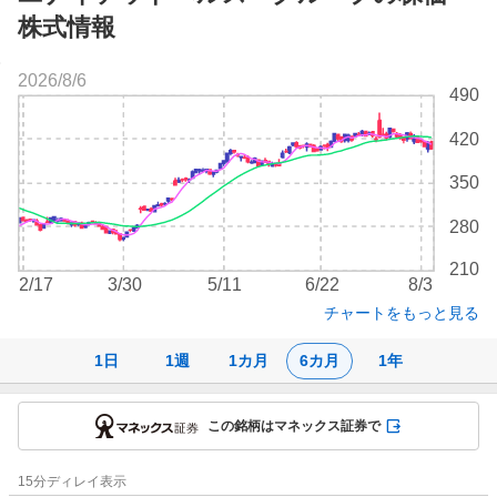
株式情報
2026/8/6
株
490
価
チ
420
ャ
ー
350
ト
280
210
2/17
3/30
5/11
6/22
8/3
チャートをもっと見る
1日
1週
1カ月
6カ月
1年
この銘柄はマネックス証券で
株
15
分ディレイ表示
価