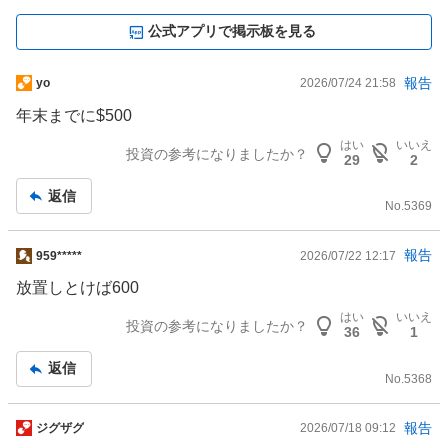
公式アプリで掲示板を見る
掲
報告
yo
2026/07/24 21:58
示
年末までに$500
板
はい
いいえ
記
投資の参考になりましたか？
29
2
事
返信
No.
5369
掲
報告
959*****
2026/07/22 12:17
示
放置しとけば600
板
はい
いいえ
記
投資の参考になりましたか？
36
1
事
返信
No.
5368
掲
報告
ジグザグ
2026/07/18 09:12