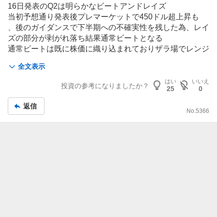
示
16日発表のQ2は明らかなビートアンドレイズ
板
当初予想通り発表後プレマーケットで450ドル超上昇も
記
、後のガイダンスで下半期への不確実性を残した為、レイ
事
ズの部分が剥がれ落ち結果通常ビートとなる
通常ビートは既に株価に織り込まれておりザラ場でレンジ
内へと押し戻された形となる
全文表示
上値は435ドルで大量のコールが積み上がっており、これ
が上値を抑える展開を予想
はい
いいえ
投資の参考になりましたか？
25
0
下値はプットが支える420ドル
しばらくはこの範囲内での推移となりそうですが今月下旬
返信
No.
5366
から8月上旬にかけて同業他社の決算発表があり、同業の
ビートアンドレイズが確認できれば上値を突破する可能性
はありそう