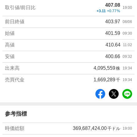
407.08
詳
取引値/前日比
19:00
+3.11
+0.77
%
細
値
前日終値
403.97
08/06
始値
401.59
09:30
高値
410.64
11:02
安値
400.66
09:32
出来高
4,095,559
株
19:34
売買代金
1,669,289
千
19:34
シ
ェ
ア
参考指標
時価総額
369,687,424.00
千ドル
19:00