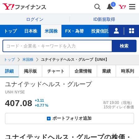
i
ログイン
ID新規取得
主
トップ
日本株
米国株
FX・為替
投資信託
ニュース
な
サ
銘
検索
ー
柄
ビ
を
トップ
米国株
ユナイテッドヘルス・グループ【UNH】
ス
検
索
詳細
掲示板
チャート
企業情報
業績
時系列
ユナイテッドヘルス・グループ
UNH
NYSE
407.08
+3.11
8/7 19:00
（現地）
+0.77
%
15分ディレイ株価
ポートフォリオ追加
ユナイテッドヘルス・グループの株価・