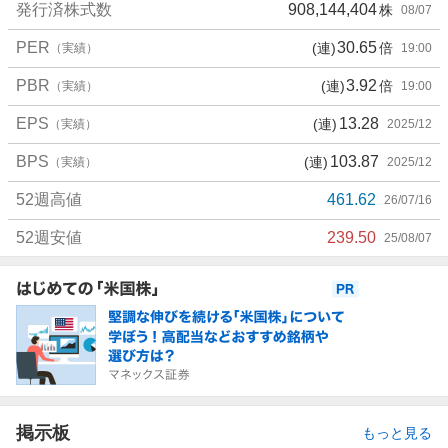
発行済株式数
908,144,404
株
08/07
PER
30.65
(連)
倍
（実績）
19:00
PBR
3.92
(連)
倍
（実績）
19:00
EPS
13.28
(連)
（実績）
2025/12
BPS
103.87
(連)
（実績）
2025/12
52週高値
461.62
26/07/16
52週安値
239.50
25/08/07
お
知
ら
せ
掲示板
もっと見る