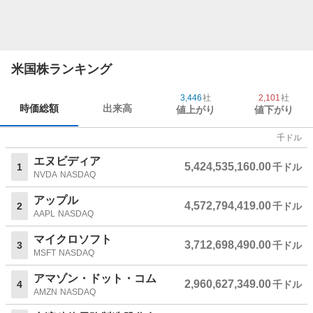
米国株ランキング
3,446
社
2,101
社
時価総額
出来高
値上がり
値下がり
千ドル
エヌビディア
5,424,535,160.00
1
千ドル
NVDA
NASDAQ
アップル
4,572,794,419.00
2
千ドル
AAPL
NASDAQ
マイクロソフト
3,712,698,490.00
3
千ドル
MSFT
NASDAQ
アマゾン・ドット・コム
2,960,627,349.00
4
千ドル
AMZN
NASDAQ