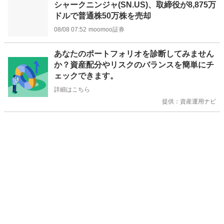
シャークニンジャ(SN.US)、取締役が8,875万
ドルで普通株50万株を売却
08/08 07:52
moomoo証券
お
あなたのポートフォリオを診断してみません
知
か？資産配分やリスクのバランスを簡単にチ
ら
ェックできます。
せ
詳細はこちら
提供：資産運用ナビ