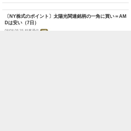
〔NY株式のポイント〕太陽光関連銘柄の一角に買い＝AM
Dは安い（7日）
08/08 05:35
時事通信
ユナイテッド・セラピューティクス(UTHR.U
S)、取締役が499.09万ドルで普通株9,500株
を売却
08/08 05:33
moomoo証券
グローバル・ビジネス・トラベル・グループ
(GBTG.US)、Crawley Andrew Georgeが64
3.75万ドルで普通株68.27万株を売却
08/08 05:27
moomoo証券
ガテックス(GATX.US)、Ellman Thomas A.
が327.74万ドルで普通株1.82万株を売却
08/08 05:24
moomoo証券