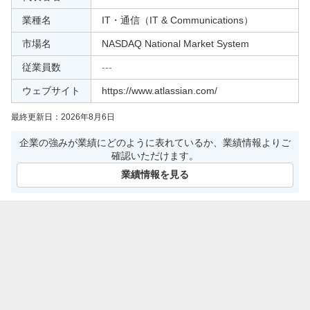
a」、「Confluence」、「Loom」、「Jira Service Manag
業種名
IT・通信（IT & Communications）
ement」、「Rovo」、「Bitbucket」、「Compass」、「J
ira Product Discovery」、「Jira Align」、「Focus及びTal
市場名
NASDAQ National Market System
ent」がある。データセンター導入オプションでチームコ
従業員数
---
ラボレーション製品を提供する。「Dia」及び「Arc」の
各ブラウザを運営する。
ウェブサイト
https://www.atlassian.com/
最終更新日：
2026年8月6日
企業の強みが業績にどのように表れているか、業績情報よりご
確認いただけます。
業績情報を見る