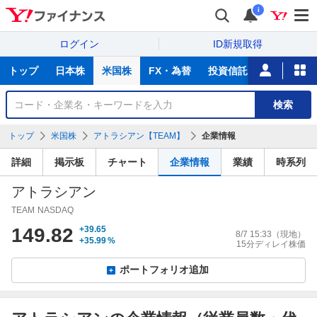
i
ログイン
ID新規取得
主
トップ
日本株
米国株
FX・為替
投資信託
ニュース
な
サ
銘
検索
ー
柄
ビ
を
トップ
米国株
アトラシアン【TEAM】
企業情報
ス
検
索
詳細
掲示板
チャート
企業情報
業績
時系列
アトラシアン
TEAM
NASDAQ
149.82
+39.65
8/7 15:33
（現地）
+35.99
%
15分ディレイ株価
ポートフォリオ追加