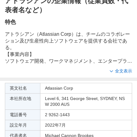
アトラシアンの企業情報（従業員数・代
表者名など）
特色
アトラシアン（Atlassian Corp）は、チームのコラボレー
ション及び生産性向上ソフトウェアを提供する会社であ
る。
【事業内容】
ソフトウェア開発、ワークマネジメント、エンタープライ
ズサービスマネジメントソフトウェアを専門としており、
全文表示
人工知能（AI）を活用したワークシステムを通じて、企業
のビジネスチームと技術チームを連携させる。相互接続さ
会
れたアプリケーション、AIエージェント及びコレクション
英文社名
Atlassian Corp
社
のポートフォリオは、それぞれ独自の価値提案を有し、ソ
本社所在地
Level 6, 341 George Street, SYDNEY, NS
概
フトウェアチーム、情報技術（IT）運用・サポートチー
W 2000 AUS
要
ム、経営層及びビジネスチーム向けのソリューションを提
供する。アプリ、エージェント、コレクションはすべて、
電話番号
2 9262-1443
組織全体のチーム、情報、ワークフローを接続する共通技
設立年月
2022年7月
術基盤であるアトラシアン・クラウドプラットフォームと
データモデル上に構築される。主なアプリには、「Jir
代表者名
Michael Cannon Brookes