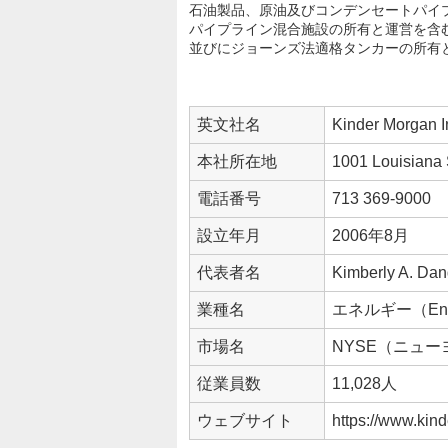
石油製品、原油及びコンデンセートパイ
パイプライン混合施設の所有と運営を含
並びにジョーンズ法適格タンカーの所有
CO2の生産、輸送及び販売を行う。
企
英文社名
Kinder Morgan I
業
情
本社所在地
1001 Louisiana
報
電話番号
713 369-9000
設立年月
2006年8月
代表者名
Kimberly A. Da
業種名
エネルギー（Ene
市場名
NYSE（ニュ
従業員数
11,028人
ウェブサイト
https://www.kin