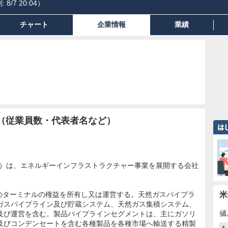
:
8/7 20:04
）
チャート
企業情報
業績
（従業員数・代表者名など）
an Inc）は、エネルギーインフラストラクチャー事業を展開する会社
6のターミナルの権益を所有し又は運営する。天然ガスパイプラ
米
ガスパイプライン及び貯蔵システム、天然ガス集積システム、
値
及び運営を含む。製品パイプラインセグメントは、主にガソリ
及びコンデンセートを含む各種製品を各種市場へ輸送する精製