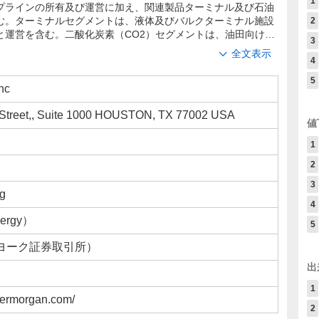
1
プラインの所有及び運営に加え、関連製品ターミナル及び石油
む。ターミナルセグメントは、液体及びバルクターミナル施設
2
と運営を含む。二酸化炭素（CO2）セグメントは、油田向けに
3
全文表示
4
5
nc
 Street,, Suite 1000 HOUSTON, TX 77002 USA
値
1
2
3
ng
4
rgy）
5
ーヨーク証券取引所）
出
1
dermorgan.com/
2