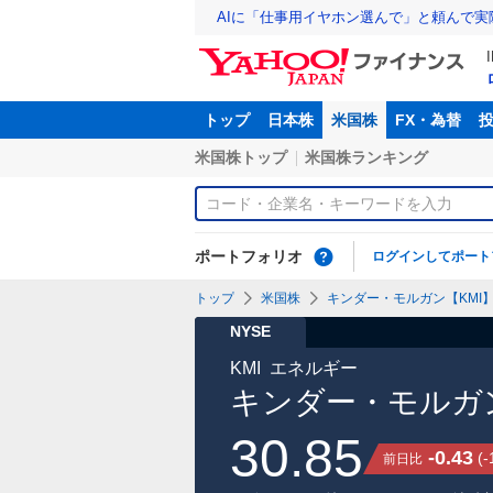
AIに「仕事用イヤホン選んで」と頼んで
トップ
日本株
米国株
FX・為替
米国株トップ
米国株ランキング
ポートフォリオ
ログインしてポート
トップ
米国株
キンダー・モルガン【KMI
NYSE
KMI
エネルギー
キンダー・モルガ
30.85
-0.43
(
-
前日比