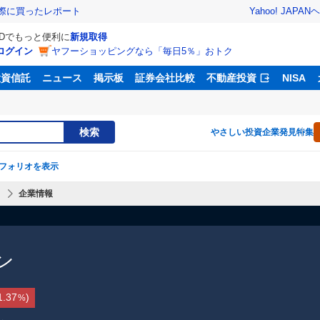
Yahoo! JAPAN
ヘ
実際に買ったレポート
IDでもっと便利に
新規取得
ログイン
ヤフーショッピングなら「毎日5％」おトク
投資信託
ニュース
掲示板
証券会社比較
不動産投資
NISA
検索
やさしい投資
企業発見特集
フォリオを表示
】
企業情報
ン
1.37
)
%