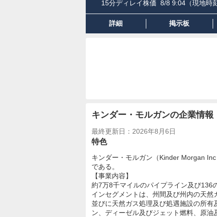
15分ディレイ株価
8/8 9:04
（現地時刻
詳細
掲示板
キンダー・モルガンの企業情報
最終更新日：2026年8月6日
特色
キンダー・モルガン（Kinder Morg
である。
【事業内容】
約7万8千マイルのパイプライン及び13
インセグメントは、州間及び州内の天然
並びに天然ガス処理及び処遇施設の所有
ン、ディーゼル及びジェット燃料、原油