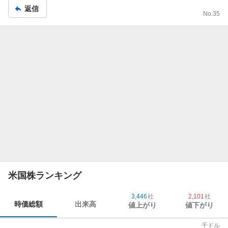
返信
No.
35
米国株ランキング
3,446
社
2,101
社
時価総額
出来高
値上がり
値下がり
千ドル