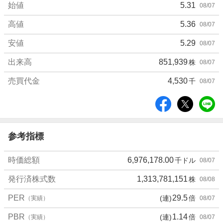
始値
5.31
08/07
高値
5.36
08/07
安値
5.29
08/07
出来高
851,939
株
08/07
売買代金
4,530
千
08/07
シ
ェ
ア
参考指標
時価総額
6,976,178.00
千ドル
08/07
発行済株式数
1,313,781,151
株
08/08
PER
29.5
(連)
倍
（実績）
08/07
PBR
1.14
(連)
倍
（実績）
08/07