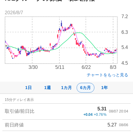
2026/8/7
株
7.2
価
チ
6.3
ャ
ー
ト
5.4
4.5
3/30
5/11
6/22
8/3
チャートをもっと見る
1日
1週
1カ月
6カ月
1年
株
15
分ディレイ表示
価
5.31
詳
取引値/前日比
08/07 20:04
+0.04
+0.76
%
細
値
前日終値
5.27
08/06