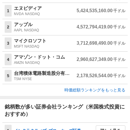
エヌビディア
5,424,535,160.00
1
千ドル
NVDA
NASDAQ
アップル
4,572,794,419.00
2
千ドル
AAPL
NASDAQ
マイクロソフト
3,712,698,490.00
3
千ドル
MSFT
NASDAQ
アマゾン・ドット・コム
2,960,627,349.00
4
千ドル
AMZN
NASDAQ
台湾積体電路製造股分有限公司
2,178,526,544.00
5
千ドル
TSM
NYSE
時価総額ランキングをもっと見る
銘柄数が多い証券会社ランキング（米国株式投資に
おすすめ）