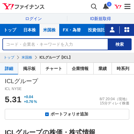
i
ログイン
ID新規取得
主
トップ
日本株
米国株
FX・為替
投資信託
ニュース
な
サ
銘
検索
ー
柄
ビ
を
トップ
米国株
ICLグループ【ICL】
ス
検
索
詳細
掲示板
チャート
企業情報
業績
時系列
ICLグループ
ICL
NYSE
5.31
+0.04
8/7 20:04
（現地）
+0.76
%
15分ディレイ株価
ポートフォリオ追加
ICLグループの株価・株式情報