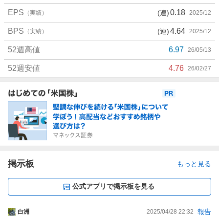
EPS
0.18
(連)
（実績）
2025/12
BPS
4.64
(連)
（実績）
2025/12
52週高値
6.97
26/05/13
52週安値
4.76
26/02/27
お
知
ら
せ
掲示板
もっと見る
公式アプリで掲示板を見る
掲
報告
白洲
2025/04/28 22:32