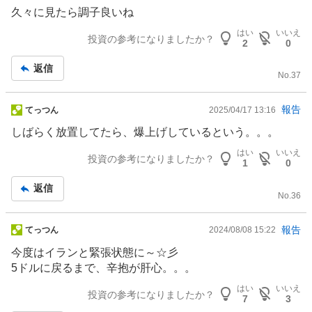
示
久々に見たら調子良いね
板
はい
いいえ
記
投資の参考になりましたか？
2
0
事
返信
No.
37
掲
報告
てっつん
2025/04/17 13:16
示
しばらく放置してたら、爆上げしているという。。。
板
はい
いいえ
記
投資の参考になりましたか？
1
0
事
返信
No.
36
掲
報告
てっつん
2024/08/08 15:22
示
今度はイランと緊張状態に～☆彡
板
5ドルに戻るまで、辛抱が肝心。。。
記
はい
いいえ
事
投資の参考になりましたか？
7
3