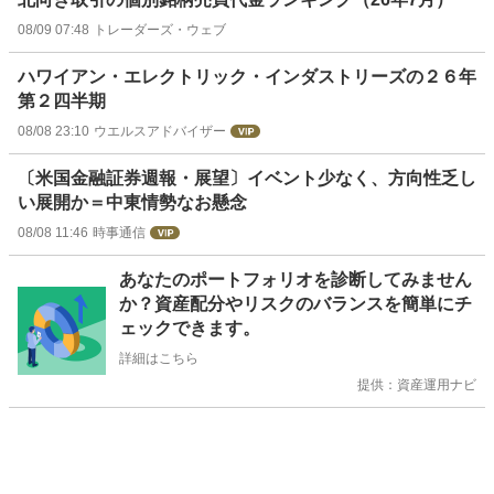
08/09 07:48
トレーダーズ・ウェブ
ハワイアン・エレクトリック・インダストリーズの２６年
第２四半期
08/08 23:10
ウエルスアドバイザー
〔米国金融証券週報・展望〕イベント少なく、方向性乏し
い展開か＝中東情勢なお懸念
08/08 11:46
時事通信
お
あなたのポートフォリオを診断してみません
知
か？資産配分やリスクのバランスを簡単にチ
ら
ェックできます。
せ
詳細はこちら
提供：資産運用ナビ