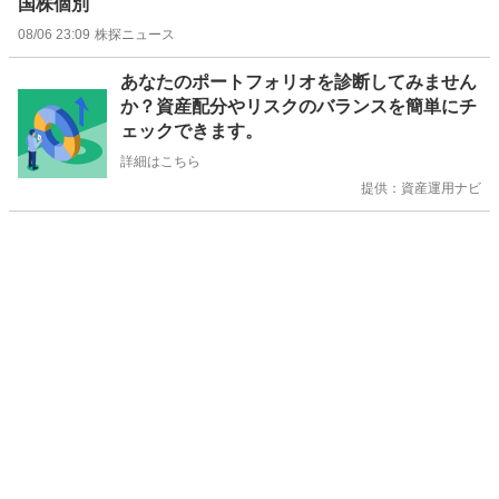
国株個別
08/06 23:09
株探ニュース
お
あなたのポートフォリオを診断してみません
知
か？資産配分やリスクのバランスを簡単にチ
ら
ェックできます。
せ
詳細はこちら
提供：資産運用ナビ