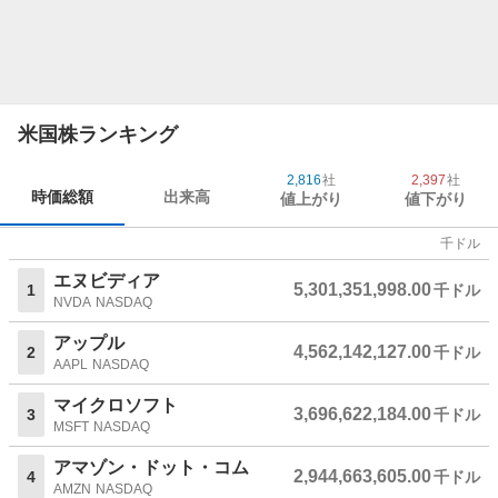
米国株ランキング
2,816
社
2,397
社
時価総額
出来高
値上がり
値下がり
千ドル
エヌビディア
5,301,351,998.00
1
千ドル
NVDA
NASDAQ
アップル
4,562,142,127.00
2
千ドル
AAPL
NASDAQ
マイクロソフト
3,696,622,184.00
3
千ドル
MSFT
NASDAQ
アマゾン・ドット・コム
2,944,663,605.00
4
千ドル
AMZN
NASDAQ