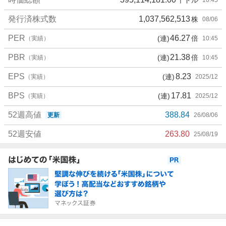
発行済株式数
1,037,562,513
株
08/06
PER
46.27
(連)
倍
（実績）
10:45
PBR
21.38
(連)
倍
（実績）
10:45
EPS
8.23
(連)
（実績）
2025/12
BPS
17.81
(連)
（実績）
2025/12
52週高値
388.84
更新
26/08/06
52週安値
263.80
25/08/19
お
知
ら
せ