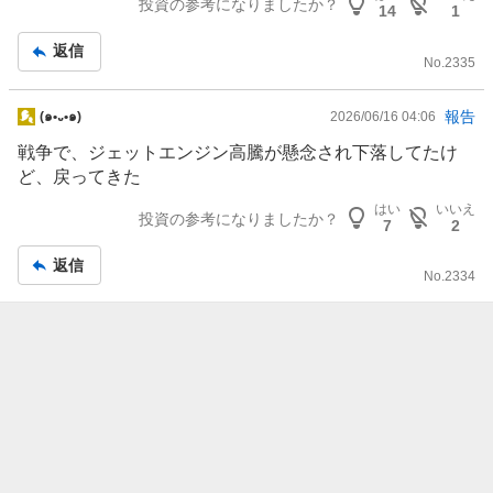
投資の参考になりましたか？
14
1
返信
No.
2335
掲
報告
(๑•᎑•๑)
2026/06/16 04:06
示
戦争で、ジェットエンジン高騰が懸念され下落してたけ
板
ど、戻ってきた
記
はい
いいえ
事
投資の参考になりましたか？
7
2
返信
No.
2334