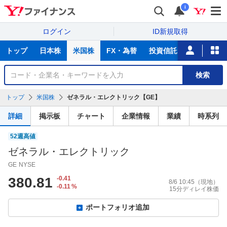
i
ログイン
ID新規取得
主
トップ
日本株
米国株
FX・為替
投資信託
ニュース
な
サ
銘
検索
ー
柄
ビ
を
トップ
米国株
ゼネラル・エレクトリック【GE】
ス
検
索
詳細
掲示板
チャート
企業情報
業績
時系列
52週高値
ゼネラル・エレクトリック
GE
NYSE
380.81
-0.41
8/6 10:45
（現地）
-0.11
%
15分ディレイ株価
ポートフォリオ追加