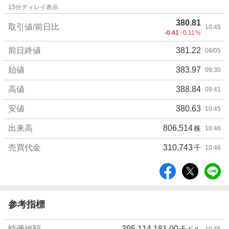
株
15
分ディレイ表示
価
380.81
詳
取引値/前日比
10:45
-0.41
-0.11
%
細
値
前日終値
381.22
08/05
始値
383.97
09:30
高値
388.84
09:41
安値
380.63
10:45
出来高
806,514
株
10:46
売買代金
310,743
千
10:46
シ
ェ
ア
参考指標
時価総額
395,114,181.00
千ドル
10:45