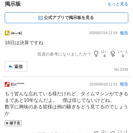
掲示板
もっと見る
公式アプリで掲示板を見る
掲
報告
(๑•᎑•๑)
2026/07/14 21:54
示
16日は決算ですね
板
はい
いいえ
記
投資の参考になりましたか？
4
0
事
返信
No.
2336
掲
報告
81c*****
2026/06/18 11:51
示
もう皆んな忘れている様だけれど、タイムマシンができる
板
まであと10年なんだよ。 僕は信じてないけどね。
記
数字に興味のある皆様は例の騒ぎをどう見てるのでしょう
事
か
様子見
はい
いいえ