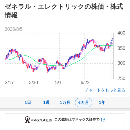
ゼネラル・エレクトリックの株価・株式
情報
2026/8/5
株
400
価
チ
350
ャ
ー
ト
300
250
2/17
3/30
5/11
6/22
チャートをもっと見る
1日
1週
1カ月
6カ月
1年
この銘柄はマネックス証券で