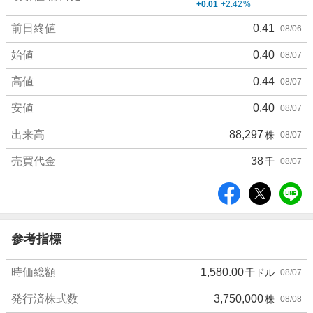
+0.01
+2.42
%
細
値
前日終値
0.41
08/06
始値
0.40
08/07
高値
0.44
08/07
安値
0.40
08/07
出来高
88,297
株
08/07
売買代金
38
千
08/07
シ
ェ
ア
参考指標
時価総額
1,580.00
千ドル
08/07
発行済株式数
3,750,000
株
08/08