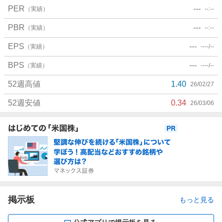
PER
---
（実績）
--:--
PBR
---
（実績）
--:--
EPS
---
（実績）
----/--
BPS
---
（実績）
----/--
52週高値
1.40
26/02/27
52週安値
0.34
26/03/06
お
知
ら
せ
掲示板
もっと見る