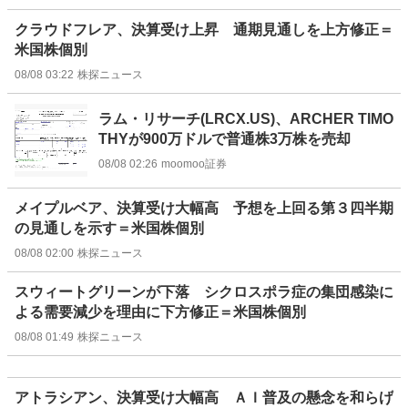
クラウドフレア、決算受け上昇 通期見通しを上方修正＝
米国株個別
08/08 03:22
株探ニュース
ラム・リサーチ(LRCX.US)、ARCHER TIMO
THYが900万ドルで普通株3万株を売却
08/08 02:26
moomoo証券
メイプルベア、決算受け大幅高 予想を上回る第３四半期
の見通しを示す＝米国株個別
08/08 02:00
株探ニュース
スウィートグリーンが下落 シクロスポラ症の集団感染に
よる需要減少を理由に下方修正＝米国株個別
08/08 01:49
株探ニュース
アトラシアン、決算受け大幅高 ＡＩ普及の懸念を和らげ