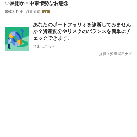
い展開か＝中東情勢なお懸念
08/08 11:46
時事通信
お
あなたのポートフォリオを診断してみません
知
か？資産配分やリスクのバランスを簡単にチ
ら
ェックできます。
せ
詳細はこちら
提供：資産運用ナビ