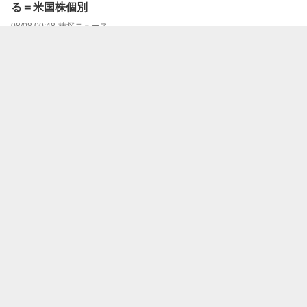
る＝米国株個別
08/08 00:48
株探ニュース
ドキシミティ、決算受け５２％急騰 ＡＩ投資の成果を示
す前向きな兆候＝米国株個別
08/07 23:37
株探ニュース
フィグス、決算受け大幅高 十分な成長余地があることを
示唆＝米国株個別
08/07 23:32
株探ニュース
アンダー・アーマー クラスCの２７年第１四半期
08/07 23:20
ウエルスアドバイザー
ウェンディーズの２７年第２四半期
08/07 23:20
ウエルスアドバイザー
テイクツー・インタラクティブ・ソフトウェアの２７年第