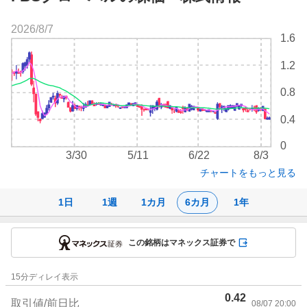
2026/8/7
株
1.6
価
チ
1.2
ャ
ー
0.8
ト
0.4
0
3/30
5/11
6/22
8/3
チャートをもっと見る
1日
1週
1カ月
6カ月
1年
この銘柄はマネックス証券で
株
15
分ディレイ表示
価
0.42
詳
取引値/前日比
08/07 20:00