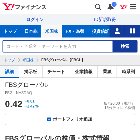
i
ログイン
ID新規取得
主
トップ
日本株
米国株
FX・為替
投資信託
ニュース
な
サ
銘
検索
ー
柄
ビ
を
トップ
米国株
FBSグローバル【FBGL】
ス
検
索
詳細
掲示板
チャート
企業情報
業績
時系列
FBSグローバル
FBGL
NASDAQ
0.42
+0.01
8/7 20:00
（現地）
+2.42
%
15分ディレイ株価
ポートフォリオ追加
FBSグローバルの株価・株式情報