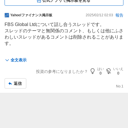
公式アプリで掲示板を見る
掲
報告
Yahoo!ファイナンス掲示板
2025/02/12 02:03
示
FBS Global Ltdについて話し合うスレッドです。
板
スレッドのテーマと無関係のコメント、もしくは他にふさ
記
わしいスレッドがあるコメントは削除されることがありま
事
す。
Yahoo!ファイナンスの株式、金融、投資に関するスレッ
全文表示
ドに参加する場合は、LINEヤフー共通利用規約を再読し
てください。
はい
いいえ
投資の参考になりましたか？
0
0
LINEヤフー株式会社は情報の内容や正確さについて責任
返信
No.
1
を負うことはできません。
その種の情報に基づいて行われた取引や投資決定に対して
は、LINEヤフー株式会社は何ら責任を負うものではあり
ません。