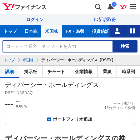
i
ログイン
ID新規取得
主
トップ
日本株
米国株
FX・為替
投資信託
ニュース
な
サ
銘
検索
ー
柄
ビ
を
トップ
米国株
ディバーシー・ホールディングス【DSEY】
ス
検
索
詳細
掲示板
チャート
企業情報
業績
時系列
ディバーシー・ホールディングス
DSEY
NASDAQ
---
---
--:--
（現地）
0.00
%
15分ディレイ株価
ポートフォリオ追加
ディバーシー・ホールディングスの株