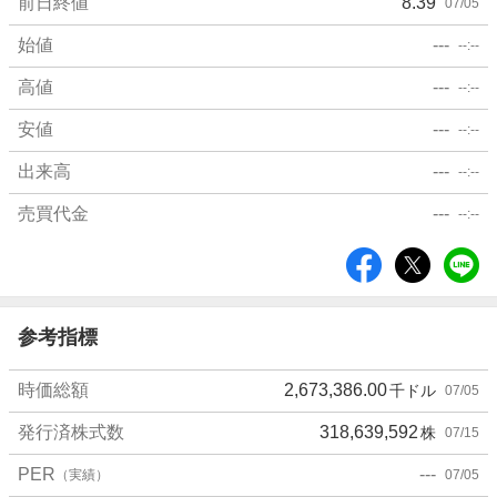
前日終値
8.39
07/05
始値
---
--:--
高値
---
--:--
安値
---
--:--
出来高
---
--:--
売買代金
---
--:--
シ
ェ
ア
参考指標
時価総額
2,673,386.00
千ドル
07/05
発行済株式数
318,639,592
株
07/15
PER
---
（実績）
07/05