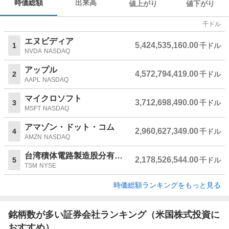
時価総額
出来高
値上がり
値下がり
千ドル
エヌビディア
5,424,535,160.00
1
千ドル
NVDA
NASDAQ
アップル
4,572,794,419.00
2
千ドル
AAPL
NASDAQ
マイクロソフト
3,712,698,490.00
3
千ドル
MSFT
NASDAQ
アマゾン・ドット・コム
2,960,627,349.00
4
千ドル
AMZN
NASDAQ
台湾積体電路製造股分有限公司
2,178,526,544.00
5
千ドル
TSM
NYSE
時価総額ランキングをもっと見る
銘柄数が多い証券会社ランキング（米国株式投資に
おすすめ）