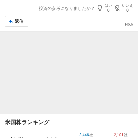
板
はい
いいえ
記
投資の参考になりましたか？
0
0
事
返信
No.
6
米国株ランキング
3,446
社
2,101
社