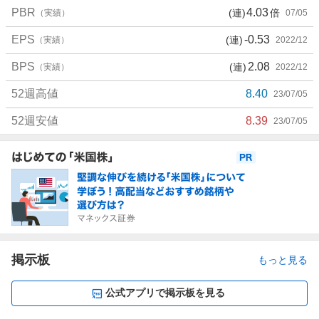
PBR
4.03
(連)
倍
（実績）
07/05
EPS
-0.53
(連)
（実績）
2022/12
BPS
2.08
(連)
（実績）
2022/12
52週高値
8.40
23/07/05
52週安値
8.39
23/07/05
お
知
ら
せ
掲示板
もっと見る
公式アプリで掲示板を見る