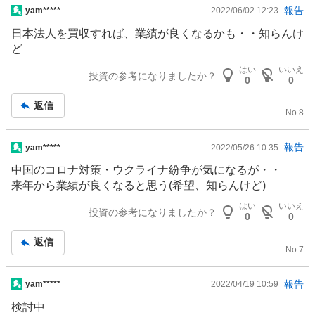
掲
報告
yam*****
2022/06/02 12:23
示
日本法人を買収すれば、業績が良くなるかも・・知らんけ
板
ど
記
はい
いいえ
事
投資の参考になりましたか？
0
0
返信
No.
8
掲
報告
yam*****
2022/05/26 10:35
示
中国のコロナ対策・ウクライナ紛争が気になるが・・
板
来年から業績が良くなると思う(希望、知らんけど)
記
はい
いいえ
事
投資の参考になりましたか？
0
0
返信
No.
7
掲
報告
yam*****
2022/04/19 10:59
示
検討中