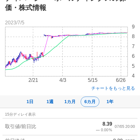
価・株式情報
2023/7/5
株
9
価
8
チ
ャ
7
ー
6
ト
5
4
2/21
4/3
5/15
6/26
チャートをもっと見る
1日
1週
1カ月
6カ月
1年
株
15
分ディレイ表示
価
8.39
詳
取引値/前日比
07/05 20:00
---
0.00
%
細
値