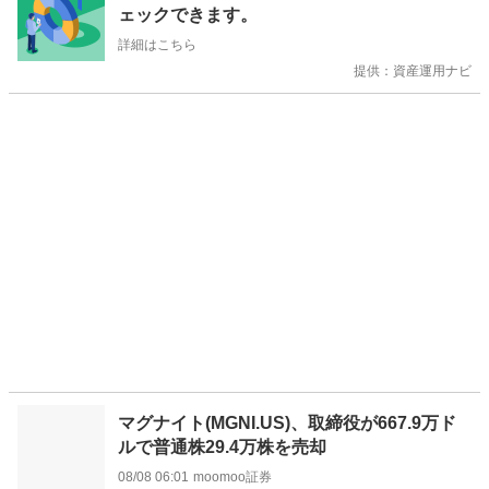
ら
ェックできます。
せ
詳細はこちら
提供：資産運用ナビ
マグナイト(MGNI.US)、取締役が667.9万ド
ルで普通株29.4万株を売却
08/08 06:01
moomoo証券