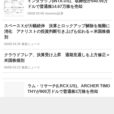
インタラップ(INTA.US)、取締役が540.59万
ドルで普通株14.67万株を売却
08/08 05:08
moomoo証券
スペースＸが大幅続伸 決算とロックアップ解除を無難に
消化 アナリストの投資判断引き上げも伝わる＝米国株個
別
08/08 04:35
株探ニュース
クラウドフレア、決算受け上昇 通期見通しを上方修正＝
米国株個別
08/08 03:22
株探ニュース
ラム・リサーチ(LRCX.US)、ARCHER TIMO
THYが900万ドルで普通株3万株を売却
08/08 02:26
moomoo証券
メイプルベア、決算受け大幅高 予想を上回る第３四半期