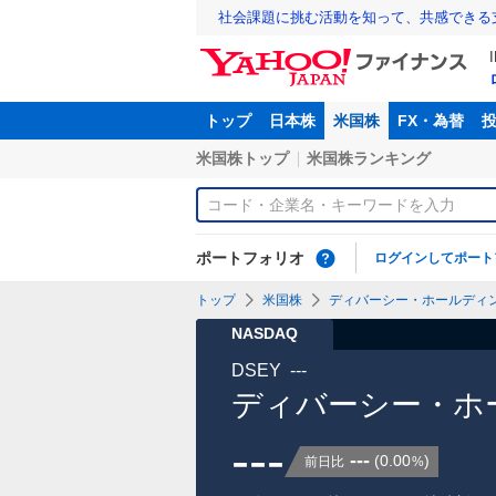
社会課題に挑む活動を知って、共感できる
トップ
日本株
米国株
FX・為替
米国株トップ
米国株ランキング
ポートフォリオ
ログインしてポート
トップ
米国株
ディバーシー・ホールディン
NASDAQ
DSEY
---
ディバーシー・ホ
---
---
(
0.00
)
前日比
%