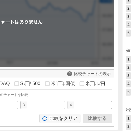
1
2
3
4
5
値
1
2
比較チャートの表示
3
DAQ
S＆P 500
米10年国債
米ドル/円
4
5
のチャートを比較
3
4
出
比較をクリア
比較する
1
。
2