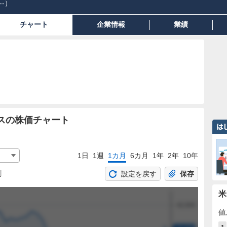
--
）
チャート
企業情報
業績
スの株価チャート
1日
1週
1カ月
6カ月
1年
2年
10年
割
設定を戻す
保存
米
値