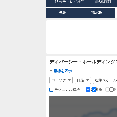
15分ディレイ株価
--:--
（現地時刻:
--:
詳細
掲示板
ディバーシー・ホールディング
チ
指標を表示
ャ
チ
ー
ャ
ト
ー
出来高
分
テクニカル指標
ト
指
の
チ
標
設
ャ
定
ー
ト