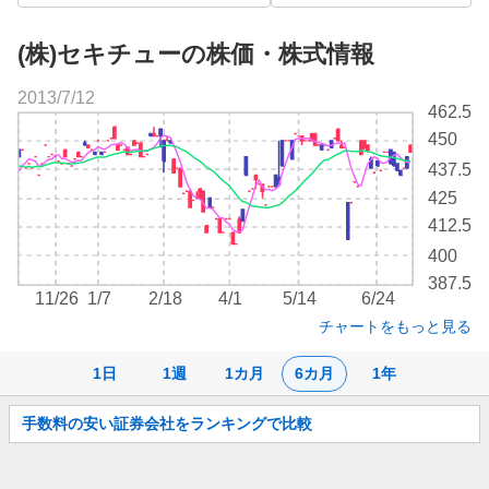
(株)セキチューの株価・株式情報
2013/7/12
株
462.5
価
450
チ
437.5
ャ
ー
425
ト
412.5
400
387.5
11/26
1/7
2/18
4/1
5/14
6/24
チャートをもっと見る
1日
1週
1カ月
6カ月
1年
お
手数料の安い証券会社をランキングで比較
知
ら
せ