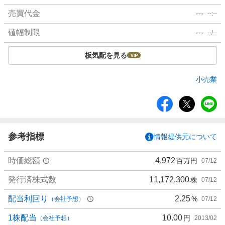
売買代金
---
--:--
値幅制限
---
--/--
板気配を見る
小売業
シ
ェ
ア
参考指標
情報提供元について
時価総額
4,972
百万円
07/12
発行済株式数
11,172,300
株
07/12
配当利回り
2.25
%
（会社予想）
07/12
1株配当
10.00
円
（会社予想）
2013/02