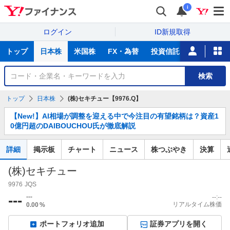
i
ログイン
ID新規取得
主
トップ
日本株
米国株
FX・為替
投資信託
ニュース
な
サ
銘
検索
ー
柄
ビ
を
トップ
日本株
(株)セキチュー【9976.Q】
ス
検
お
索
【New!】AI相場が調整を迎える中で今注目の有望銘柄は？資産1
知
0億円超のDAIBOUCHOU氏が徹底解説
ら
せ
詳細
掲示板
チャート
ニュース
株つぶやき
決算
(株)セキチュー
9976
JQS
---
---
--:--
リアルタイム株価
0.00
%
ポートフォリオ追加
証券アプリを開く