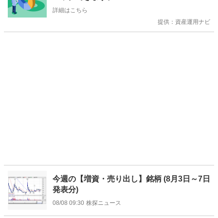
せ
詳細はこちら
提供：資産運用ナビ
今週の【増資・売り出し】銘柄 (8月3日～7日
発表分)
08/08 09:30
株探ニュース