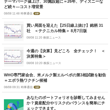
テーマパーク値上げ、30施設超に＝26年、ディズニーな
ど続々―コスト増背景
08/08 11:48
時事通信
買い局面を迎えた【25日線上抜け】銘柄 31
社 ＜テクニカル特集＞ 8月7日版
08/08 11:20
株探ニュース
今週の【決算】見どころ 全チェック！ ＜
決算特集＞
08/08 10:20
株探ニュース
WHO専門家会合、米メルク製エルベボの第3相試験を勧告
＝エボラ熱ワクチン候補
08/08 09:31
時事通信
お
あなたのポートフォリオを診断してみません
知
か？資産配分やリスクのバランスを簡単にチ
ら
ェックできます。