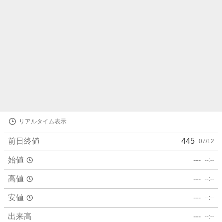
株
リアルタイム表示
価
詳
前日終値
445
07/12
細
値
始値
---
--:--
高値
---
--:--
安値
---
--:--
出来高
---
--:--