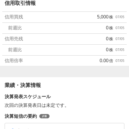
信用取引情報
信用買残
5,000
株
07/05
前週比
0
株
07/05
信用売残
0
株
07/05
前週比
0
株
07/05
信用倍率
0.00
倍
07/05
業績・決算情報
決算発表スケジュール
次回の決算発表日は未定です。
決算短信の要約