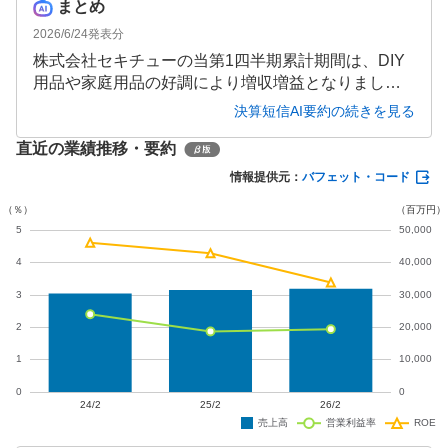
まとめ
2026/6/24
発表分
株式会社セキチューの当第1四半期累計期間は、DIY
用品や家庭用品の好調により増収増益となりまし
た。営業収益は80億7,600万円（前年同期比3.3％
決算短信AI要約の続きを見る
増）、営業利益は3億7,100万円（同24.3％増）と大
直近の業績推移・要約
幅に伸長しています。しかし、通期業績予想では減
収減益を見込んでおり、今後の経営環境の変化に注
情報提供元：
バフェット・コード
意が必要です。