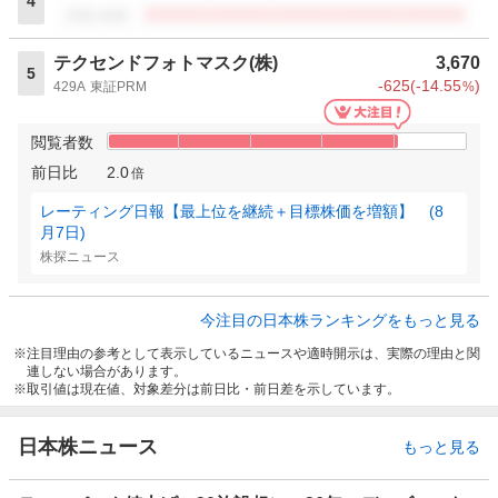
4
閲覧者数
テクセンドフォトマスク(株)
3,670
5
-625
(
-14.55
)
429A
東証PRM
%
閲覧者数
前日比
2.0
倍
レーティング日報【最上位を継続＋目標株価を増額】 (8
月7日)
株探ニュース
今注目の日本株ランキングをもっと見る
注目理由の参考として表示しているニュースや適時開示は、実際の理由と関
連しない場合があります。
取引値は現在値、対象差分は前日比・前日差を示しています。
日本株ニュース
もっと見る