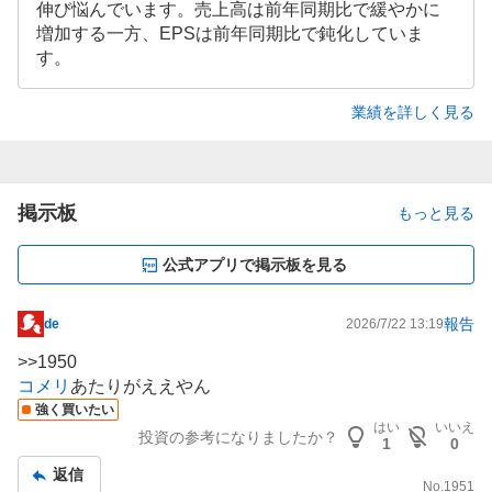
伸び悩んでいます。売上高は前年同期比で緩やかに
増加する一方、EPSは前年同期比で鈍化していま
す。
業績を詳しく見る
掲示板
もっと見る
公式アプリで掲示板を見る
報告
de
2026/7/22 13:19
掲
示
>>
1950
板
コメリ
あたりがええやん
記
強く買いたい
はい
いいえ
事
投資の参考になりましたか？
1
0
返信
No.
1951