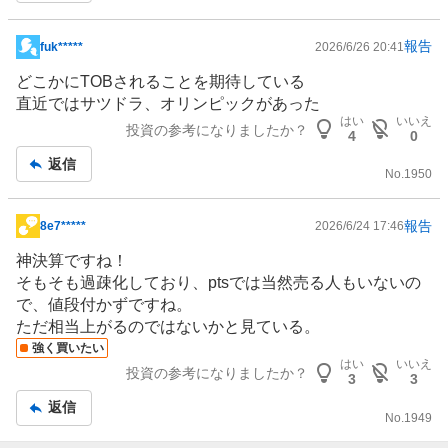
報告
fuk*****
2026/6/26 20:41
掲
示
どこかにTOBされることを期待している
板
直近ではサツドラ、オリンピックがあった
記
はい
いいえ
投資の参考になりましたか？
4
0
事
返信
No.
1950
報告
8e7*****
2026/6/24 17:46
掲
示
神決算ですね！
板
そもそも過疎化しており、ptsでは当然売る人もいないの
記
で、値段付かずですね。
事
ただ相当上がるのではないかと見ている。
強く買いたい
はい
いいえ
投資の参考になりましたか？
3
3
返信
No.
1949