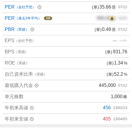
PER
35.66
(単)
倍
（会社予想）
07/12
PER
000.00
倍
（過去3年平均）
00/00
PBR
0.48
(単)
倍
（実績）
07/12
EPS
---
（会社予想）
----/--
BPS
931.76
(単)
（実績）
ROE
1.34
(単)
%
（実績）
自己資本比率
52.2
(単)
%
（実績）
最低購入代金
445,000
07/12
単元株数
1,000
株
年初来高値
456
13/02/13
年初来安値
405
13/04/03