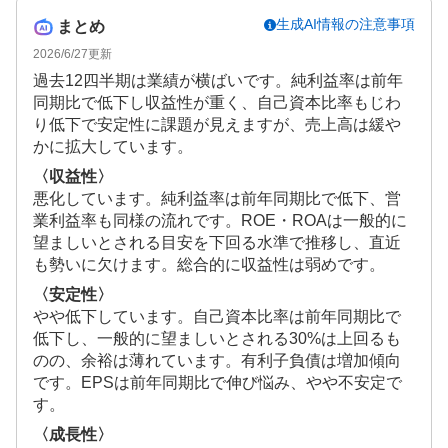
生成AI情報の注意事項
まとめ
2026/6/27
更新
過去12四半期は業績が横ばいです。純利益率は前年
同期比で低下し収益性が重く、自己資本比率もじわ
り低下で安定性に課題が見えますが、売上高は緩や
かに拡大しています。
〈収益性〉
悪化しています。純利益率は前年同期比で低下、営
業利益率も同様の流れです。ROE・ROAは一般的に
望ましいとされる目安を下回る水準で推移し、直近
も勢いに欠けます。総合的に収益性は弱めです。
〈安定性〉
やや低下しています。自己資本比率は前年同期比で
低下し、一般的に望ましいとされる30%は上回るも
のの、余裕は薄れています。有利子負債は増加傾向
です。EPSは前年同期比で伸び悩み、やや不安定で
す。
〈成長性〉