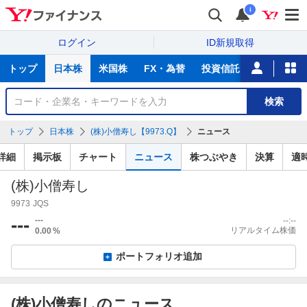
i
ログイン
ID新規取得
主
トップ
日本株
米国株
FX・為替
投資信託
ニュース
な
サ
銘
検索
ー
柄
ビ
を
トップ
日本株
(株)小僧寿し【9973.Q】
ニュース
ス
検
索
詳細
掲示板
チャート
ニュース
株つぶやき
決算
適
(株)小僧寿し
9973
JQS
---
---
--:--
リアルタイム株価
0.00
%
ポートフォリオ追加
(株)小僧寿しのニュース