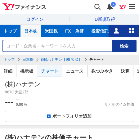
i
ログイン
ID新規取得
主
トップ
日本株
米国株
FX・為替
投資信託
ニュース
な
サ
銘
検索
ー
柄
ビ
を
トップ
日本株
(株)ハナテン【9870.O】
チャート
ス
検
索
詳細
掲示板
チャート
ニュース
株つぶやき
決算
(株)ハナテン
9870
大証2部
---
---
--:--
リアルタイム株価
0.00
%
ポートフォリオ追加
(株)ハナテンの株価チャート