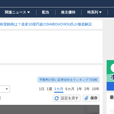
関連ニュース
配当
株主優待
時系列
の有望銘柄は？資産10億円超のDAIBOUCHOU氏が徹底解説
手数料の安い証券会社をランキングで比較
1日
1週
1カ月
6カ月
1年
2年
10年
最
割
設定を戻す
保存