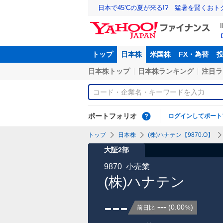
日本で45℃の夏が来る!? 猛暑を賢くお
トップ
日本株
米国株
FX・為替
日本株トップ
日本株ランキング
注目ラ
ポートフォリオ
ログインしてポート
トップ
日本株
(株)ハナテン【9870.O】
大証2部
9870
小売業
(株)ハナテン
---
---
(
0.00
)
前日比
%