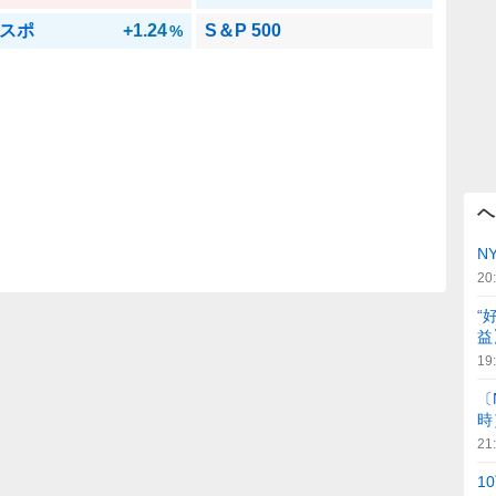
スポ
+1.24
S＆P 500
%
ヘ
N
20
“
益
19
〔
時
21
1