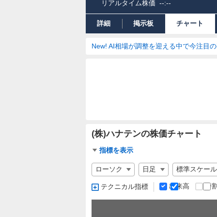
リアルタイム株価
--:--
詳細
掲示板
チャート
New! AI相場が調整を迎える中で今注目
(株)ハナテンの株価チャート
チ
指標を表示
ャ
チ
ー
ャ
ト
ー
出来高
分
テクニカル指標
指
ト
標
の
設