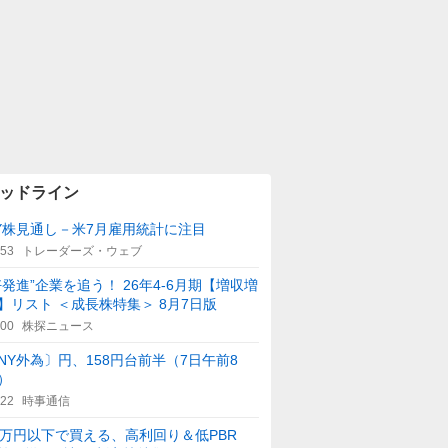
ッドライン
Y株見通し－米7月雇用統計に注目
:53
トレーダーズ・ウェブ
好発進”企業を追う！ 26年4-6月期【増収増
】リスト ＜成長株特集＞ 8月7日版
:00
株探ニュース
NY外為〕円、158円台前半（7日午前8
）
:22
時事通信
0万円以下で買える、高利回り＆低PBR