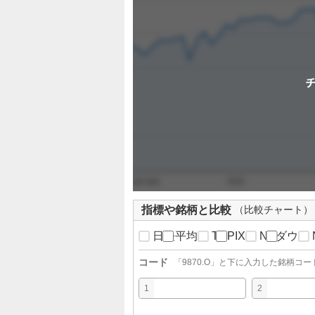
定
指標や銘柄と比較
（比較チャート）
日経平均
TOPIX
NYダウ
コード
「
9870.O
」と下に入力した銘柄コー
1
2