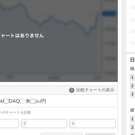
日
値
1
2
比較チャートの表示
3
NASDAQ
米ドル/円
値
ドのチャートを比較
1
3
4
2