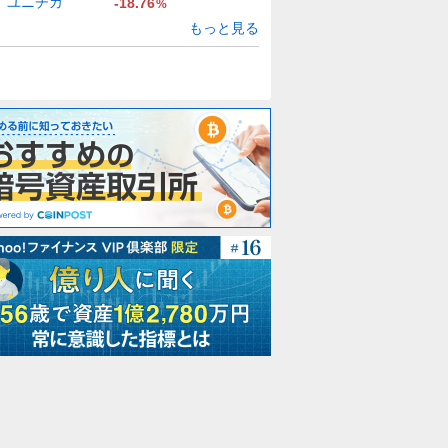
ユニチカ
-18.76
%
もっと見る