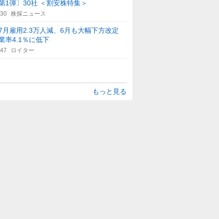
第1弾〕30社 ＜割安株特集＞
:30
株探ニュース
7月雇用2.3万人減、6月も大幅下方改定
業率4.1％に低下
:47
ロイター
もっと見る