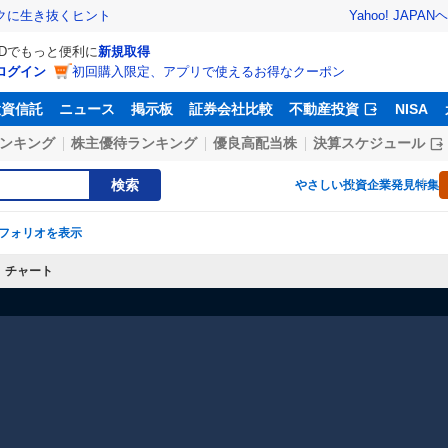
Yahoo! JAPAN
ヘ
トクに生き抜くヒント
IDでもっと便利に
新規取得
ログイン
初回購入限定、アプリで使えるお得なクーポン
投資信託
ニュース
掲示板
証券会社比較
不動産投資
NISA
ンキング
株主優待ランキング
優良高配当株
決算スケジュール
検索
やさしい投資
企業発見特集
フォリオを表示
チャート