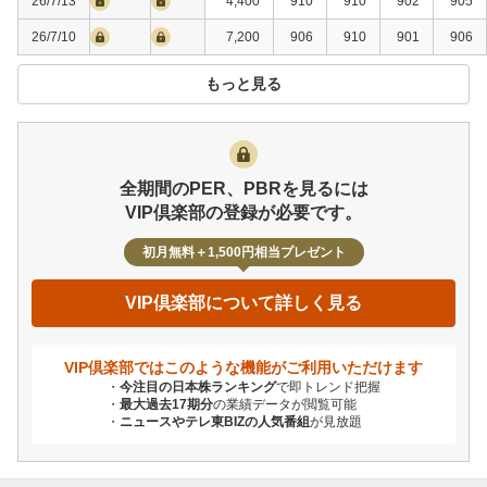
26/7/13
4,400
910
910
902
905
26/7/10
7,200
906
910
901
906
もっと見る
全期間のPER、PBRを見るには
VIP倶楽部の登録が必要です。
初月無料＋1,500円相当プレゼント
VIP倶楽部について詳しく見る
VIP倶楽部ではこのような機能が
ご利用いただけます
今注目の日本株ランキング
で即トレンド把握
最大過去17期分
の業績データが閲覧可能
ニュースやテレ東BIZの人気番組
が見放題