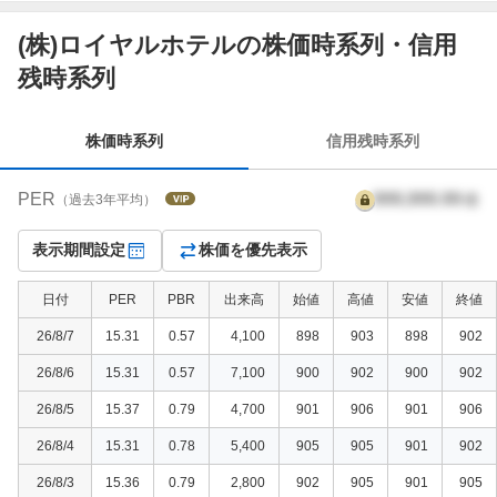
(株)ロイヤルホテルの株価時系列・信用
株
残時系列
価
時
系
株価時系列
信用残時系列
列
PER
999,999.99
倍
（過去3年平均）
表示期間設定
株価を優先表示
日付
PER
PBR
出来高
始値
高値
安値
終値
26/8/7
15.31
0.57
4,100
898
903
898
902
26/8/6
15.31
0.57
7,100
900
902
900
902
26/8/5
15.37
0.79
4,700
901
906
901
906
26/8/4
15.31
0.78
5,400
905
905
901
902
26/8/3
15.36
0.79
2,800
902
905
901
905