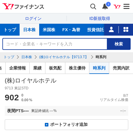
i
ログイン
ID新規取得
主
トップ
日本株
米国株
FX・為替
投資信託
ニュース
な
サ
銘
検索
ー
柄
ビ
を
トップ
日本株
(株)ロイヤルホテル【9713.T】
時系列
ス
検
索
当
企業情報
業績
板気配
株主優待
時系列
売買内訳
(株)ロイヤルホテル
9713
東証STD
902
0
8/7
リアルタイム株価
0.00
%
---
夜間PTS
東証終値比
---
%
--:--
ポートフォリオ追加