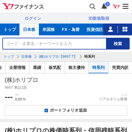
i
ログイン
ID新規取得
主
トップ
日本株
米国株
FX・為替
投資信託
ニュース
な
サ
銘
検索
ー
柄
ビ
を
トップ
日本株
(株)ホリプロ【9667.T】
時系列
ス
検
索
当
企業情報
業績
板気配
株主優待
時系列
売買内訳
(株)ホリプロ
9667
東証1部
---
---
--:--
リアルタイム株価
0.00
%
ポートフォリオ追加
信
用
(株)ホリプロの株価時系列・信用残時系列