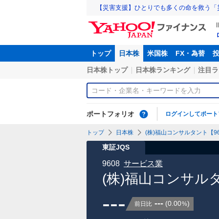
【災害支援】ひとりでも多くの命を救う「
トップ
日本株
米国株
FX・為替
日本株トップ
日本株ランキング
注目ラ
ポートフォリオ
ログインしてポート
トップ
日本株
(株)福山コンサルタント【96
東証JQS
9608
サービス業
(株)福山コンサル
---
---
(
0.00
)
前日比
%