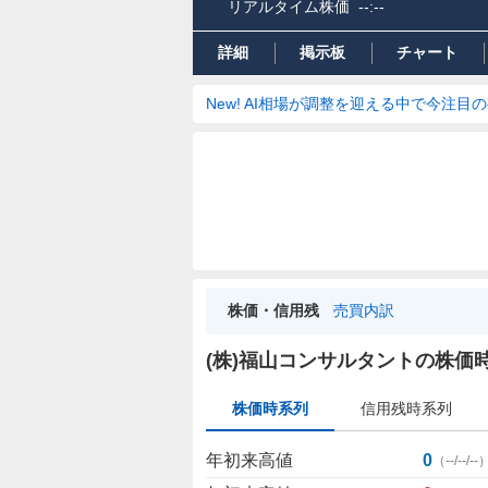
リアルタイム株価
--:--
詳細
掲示板
チャート
New! AI相場が調整を迎える中で今注目
株価・信用残
売買内訳
株
(株)福山コンサルタントの株価
価
時
株価時系列
信用残時系列
系
列
年初来高値
0
（
--/--/--