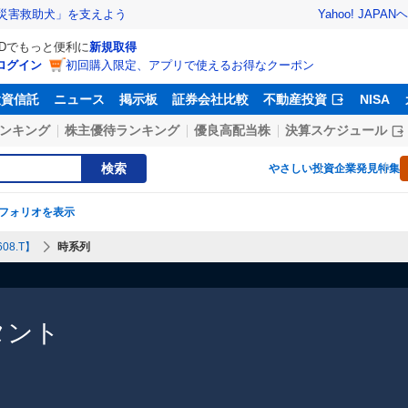
Yahoo! JAPAN
ヘ
災害救助犬」を支えよう
IDでもっと便利に
新規取得
ログイン
初回購入限定、アプリで使えるお得なクーポン
投資信託
ニュース
掲示板
証券会社比較
不動産投資
NISA
ンキング
株主優待ランキング
優良高配当株
決算スケジュール
検索
やさしい投資
企業発見特集
フォリオを表示
08.T】
時系列
タント