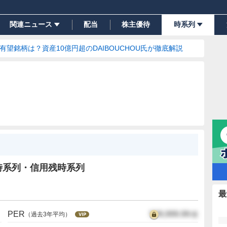
関連ニュース
配当
株主優待
時系列
の有望銘柄は？資産10億円超のDAIBOUCHOU氏が徹底解説
時系列・信用残時系列
最
PER
999,999.99
倍
）
（過去3年平均）