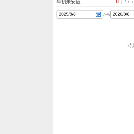
年初来安値
0
（
--/--/--
2025
/
8
/
8
2026
/
8
/
8
から
時