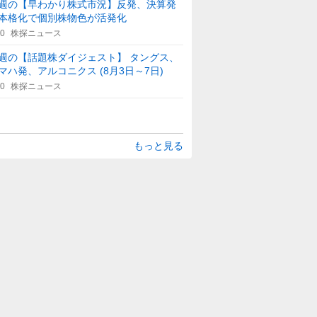
週の【早わかり株式市況】反発、決算発
本格化で個別株物色が活発化
40
株探ニュース
週の【話題株ダイジェスト】 タングス、
マハ発、アルコニクス (8月3日～7日)
50
株探ニュース
もっと見る