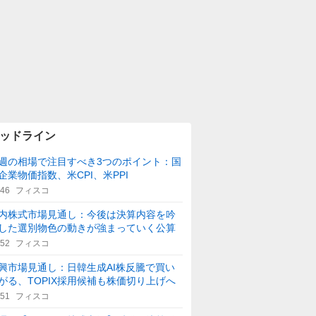
ッドライン
週の相場で注目すべき3つのポイント：国
企業物価指数、米CPI、米PPI
:46
フィスコ
内株式市場見通し：今後は決算内容を吟
した選別物色の動きが強まっていく公算
:52
フィスコ
興市場見通し：日韓生成AI株反騰で買い
がる、TOPIX採用候補も株価切り上げへ
:51
フィスコ