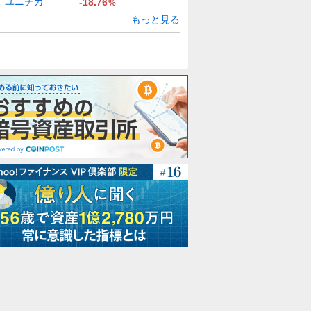
ユニチカ
-18.76
%
もっと見る