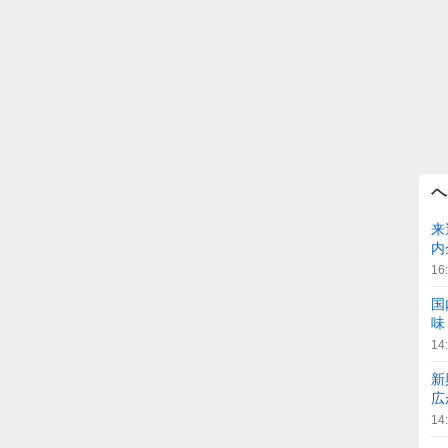
ヘ
来
内
16
国
味
14
新
広
14