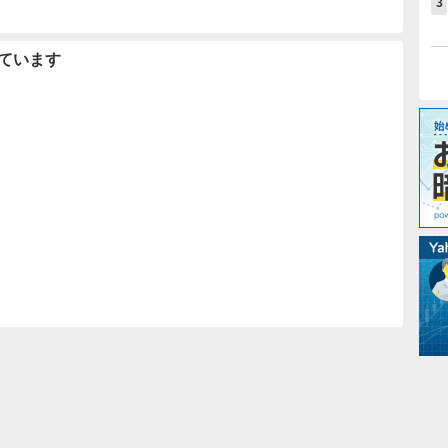
3
ています