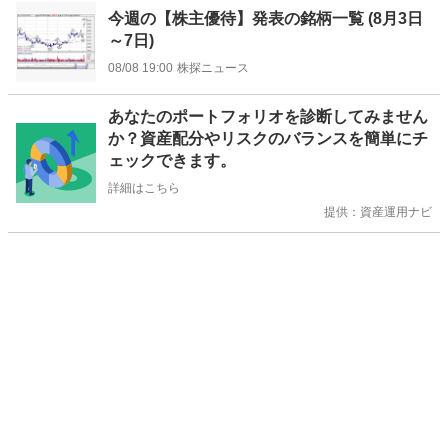
今週の【株主優待】発表の銘柄一覧 (8月3日
～7日)
08/08 19:00
株探ニュース
お
あなたのポートフォリオを診断してみません
知
か？資産配分やリスクのバランスを簡単にチ
ら
ェックできます。
せ
詳細はこちら
提供：資産運用ナビ