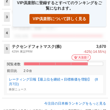
2
VIP倶楽部に登録するとすべてのランキングをご
閲覧者数
覧になれます。
VIP倶楽部に登録ください
3
VIP倶楽部について詳しく見る
閲覧者数
VIP倶楽部に登録ください
4
閲覧者数
テクセンドフォトマスク(株)
3,670
5
-625
(
-14.55
)
429A
東証PRM
%
閲覧者数
前日比
2.0
倍
レーティング日報【最上位を継続＋目標株価を増額】 (8
月7日)
株探ニュース
今注目の日本株ランキングをもっと見る