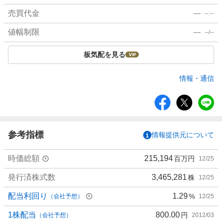
売買代金
---
--:--
値幅制限
---
--/--
板気配を見る
情報・通信
シ
ェ
ア
参考指標
情報提供元について
時価総額
215,194
百万円
12/25
発行済株式数
3,465,281
株
12/25
配当利回り
1.29
%
（会社予想）
12/25
1株配当
800.00
円
（会社予想）
2012/03