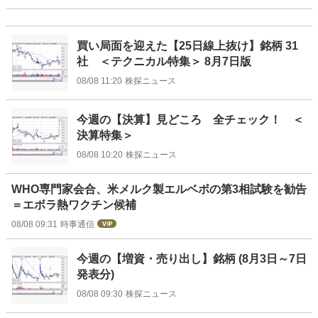
買い局面を迎えた【25日線上抜け】銘柄 31
社 ＜テクニカル特集＞ 8月7日版
08/08 11:20
株探ニュース
今週の【決算】見どころ 全チェック！ ＜
決算特集＞
08/08 10:20
株探ニュース
WHO専門家会合、米メルク製エルベボの第3相試験を勧告
＝エボラ熱ワクチン候補
08/08 09:31
時事通信
今週の【増資・売り出し】銘柄 (8月3日～7日
発表分)
08/08 09:30
株探ニュース