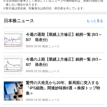
注目理由の参考として表示しているニュースや適時開示は、実際の理由と関
連しない場合があります。
取引値は現在値、対象差分は前日比・前日差を示しています。
日本株ニュース
もっと見る
今週の通期【業績上方修正】銘柄一覧 (8/3～
8/7 発表分)
08/08 20:30
株探ニュース
今週の上期【業績上方修正】銘柄一覧 (8/3～
8/7 発表分)
08/08 20:10
株探ニュース
驚愕の大発見から20年、新局面に突入する
「iPS細胞」関連妙味株6選 ＜株探トップ特
集＞
08/08 19:30
株探ニュース