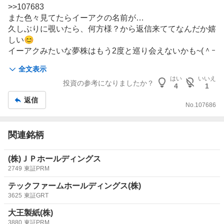
示
>>
107683
板
また色々見てたらイーアクの名前が…
記
久しぶりに覗いたら、何方様？から返信来ててなんだか嬉
事
しい😊
イーアクみたいな夢株はもう2度と巡り会えないかも~(＾ｰ
^)ノ
全文表示
はい
いいえ
投資の参考になりましたか？
4
1
返信
No.
107686
関連銘柄
(株)ＪＰホールディングス
2749
東証PRM
テックファームホールディングス(株)
3625
東証GRT
大王製紙(株)
3880
東証PRM