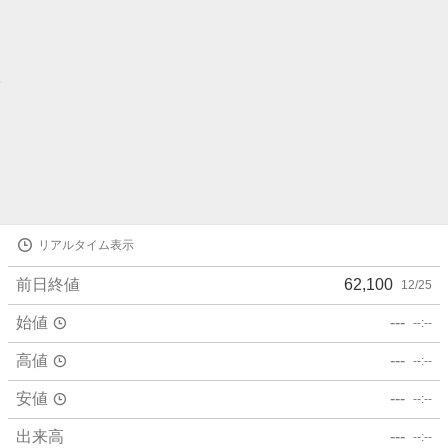
株
リアルタイム表示
価
詳
前日終値
62,100
12/25
細
値
始値
---
--:--
高値
---
--:--
安値
---
--:--
出来高
---
--:--