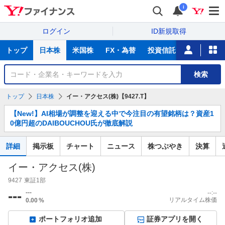
i
ログイン
ID新規取得
主
トップ
日本株
米国株
FX・為替
投資信託
ニュース
な
サ
銘
検索
ー
柄
ビ
を
トップ
日本株
イー・アクセス(株)【9427.T】
ス
検
お
索
【New!】AI相場が調整を迎える中で今注目の有望銘柄は？資産1
知
0億円超のDAIBOUCHOU氏が徹底解説
ら
せ
詳細
掲示板
チャート
ニュース
株つぶやき
決算
イー・アクセス(株)
9427
東証1部
---
---
--:--
リアルタイム株価
0.00
%
ポートフォリオ追加
証券アプリを開く