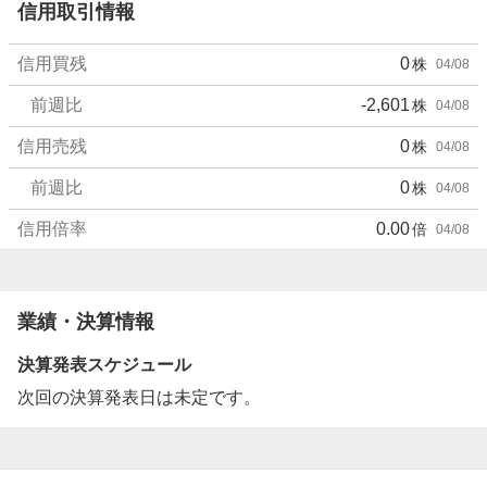
信用取引情報
信用買残
0
株
04/08
前週比
-2,601
株
04/08
信用売残
0
株
04/08
前週比
0
株
04/08
信用倍率
0.00
倍
04/08
業績・決算情報
決算発表スケジュール
次回の決算発表日は未定です。