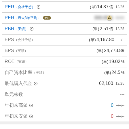
PER
14.37
(単)
倍
（会社予想）
12/25
PER
000.00
倍
（過去3年平均）
00/00
PBR
2.51
(単)
倍
（実績）
12/25
EPS
4,167.80
(単)
（会社予想）
----/--
BPS
24,773.89
(単)
（実績）
ROE
19.02
(単)
%
（実績）
自己資本比率
24.5
(単)
%
（実績）
最低購入代金
62,100
12/25
単元株数
---
年初来高値
0
--/--/--
年初来安値
0
--/--/--