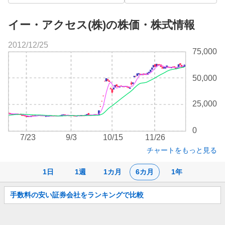
イー・アクセス(株)の株価・株式情報
2012/12/25
株
75,000
価
チ
50,000
ャ
ー
ト
25,000
0
7/23
9/3
10/15
11/26
チャートをもっと見る
1日
1週
1カ月
6カ月
1年
お
手数料の安い証券会社をランキングで比較
知
ら
せ