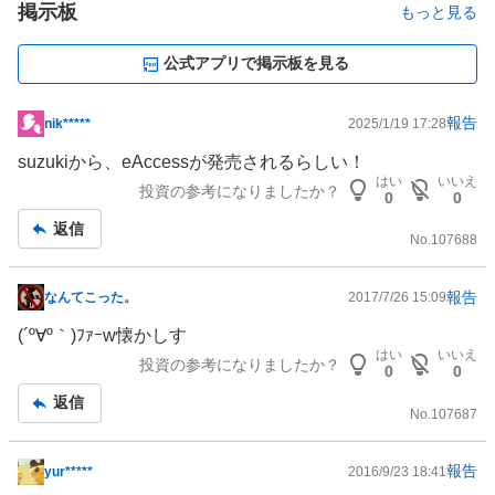
掲示板
もっと見る
公式アプリで掲示板を見る
報告
nik*****
2025/1/19 17:28
掲
示
suzukiから、eAccessが発売されるらしい！
板
はい
いいえ
投資の参考になりましたか？
0
0
記
返信
事
No.
107688
報告
なんてこった。
2017/7/26 15:09
掲
示
(´º∀º｀)ﾌｧｰw懐かしす
板
はい
いいえ
投資の参考になりましたか？
0
0
記
返信
事
No.
107687
報告
yur*****
2016/9/23 18:41
掲