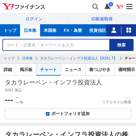
i
ログイン
ID新規取得
主
トップ
日本株
米国株
FX・為替
投資信託
ニュース
な
サ
銘
検索
ー
柄
ビ
を
トップ
日本株
タカラレーベン・インフラ投資法人【9281.T】
チャー
ス
検
索
詳細
掲示板
チャート
ニュース
株つぶやき
適時開示
タカラレーベン・インフラ投資法人
9281
東証
---
---
--:--
リアルタイム株価
---
%
ポートフォリオ追加
タカラレーベン・インフラ投資法人の株