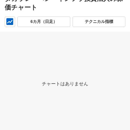
価チャート
チ
6カ月（日足）
テクニカル指標
ャ
ー
ト
チャートはありません