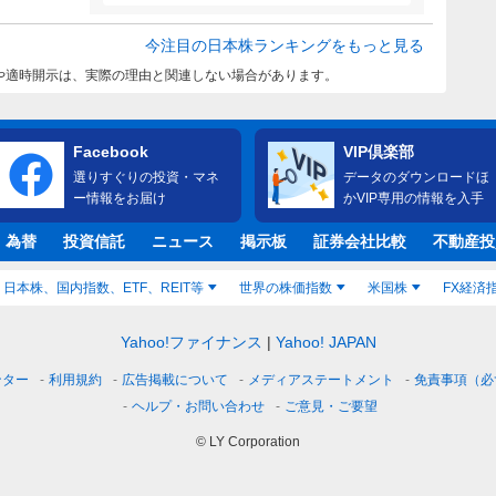
今注目の日本株ランキングをもっと見る
や適時開示は、実際の理由と関連しない場合があります。
Facebook
VIP倶楽部
選りすぐりの投資・マネ
データのダウンロードほ
ー情報をお届け
かVIP専用の情報を入手
・為替
投資信託
ニュース
掲示板
証券会社比較
不動産投
日本株、国内指数、ETF、REIT等
世界の株価指数
米国株
FX経済
Yahoo!ファイナンス
Yahoo! JAPAN
ンター
利用規約
広告掲載について
メディアステートメント
免責事項（必
ヘルプ・お問い合わせ
ご意見・ご要望
© LY Corporation