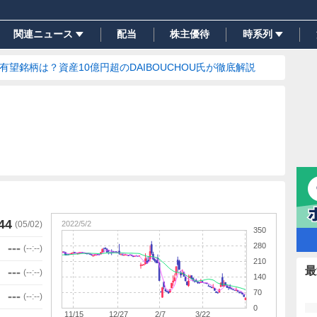
関連ニュース
配当
株主優待
時系列
の有望銘柄は？資産10億円超のDAIBOUCHOU氏が徹底解説
44
2022/5/2
(
05/02
)
350
280
---
(
--:--
)
210
最
---
(
--:--
)
140
70
---
(
--:--
)
0
11/15
12/27
2/7
3/22