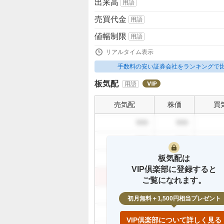
出来高
用語
売買代金
用語
値幅制限
用語
リアルタイム表示
手数料の安い証券会社をランキングで
板気配
用語
売気配
株価
買
999
999
999
999
板気配は
999
999
VIP倶楽部に登録すると
999
999
ご覧になれます。
999
初月無料＋1,500円相当プレゼント
999
VIP倶楽部について詳しく見る