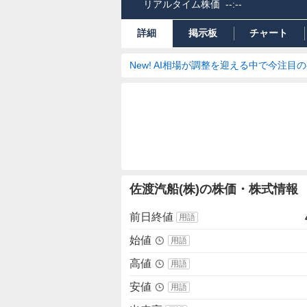
リアルタイム株価
--:--
詳細
掲示板
チャート
New! AI相場が調整を迎える中で今注目
株
佐渡汽船(株)の株価・株式情報
価
詳
前日終値
用語
細
値
始値
用語
高値
用語
安値
用語