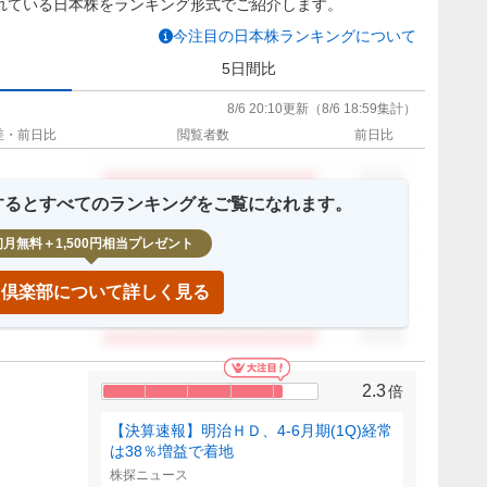
れている日本株をランキング形式でご紹介します。
今注目の日本株ランキングについて
5日間比
8/6 20:10
更新
（
8/6 18:59
集計）
差・前日比
閲覧者数
前日比
0.0
倍
録するとすべてのランキングをご覧になれます。
0.0
倍
初月無料＋1,500円相当プレゼント
0.0
倍
IP倶楽部について詳しく見る
0.0
倍
2.3
倍
【決算速報】明治ＨＤ、4-6月期(1Q)経常
は38％増益で着地
株探ニュース