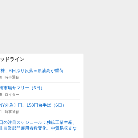
ッドライン
Y株、6日ぶり反落＝原油高が重荷
00
時事通信
州市場サマリー（6日）
59
ロイター
NY外為〕円、158円台半ば（6日）
21
時事通信
日の注目スケジュール：独鉱工業生産、
非農業部門雇用者数変化、中貿易収支な