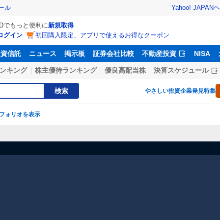
Yahoo! JAPAN
ヘ
ール
IDでもっと便利に
新規取得
ログイン
初回購入限定、アプリで使えるお得なクーポン
投資信託
ニュース
掲示板
証券会社比較
不動産投資
NISA
ンキング
株主優待ランキング
優良高配当株
決算スケジュール
検索
やさしい投資
企業発見特集
フォリオを表示