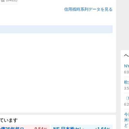
信用残時系列データを見る
ヘ
N
6:
欧
3:
〔
6:
今
米
ています
ど