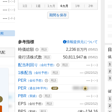
---
(
--:--
)
1日
1週
1カ月
6カ月
1年
2年
---
(
--:--
)
期間を保存
---
(
--/--
)
比較
参考指標
情報提供元について
時価総額
2,236
百万円
日
用語
(
05/02
)
気配
値
発行済株式数
50,811,947
株
用語
(
05/02
)
1
配当利回り
---
（会社予想）
用語
(
--:--
)
2
1株配当
---
（会社予想）
用語
(
2022/12
)
3
PER
---
（会社予想）
用語
(
--:--
)
PER
000.00
倍
（過去3年平均）
00/00
値
PBR
---
（実績）
用語
(
--:--
)
999
1
EPS
---
（会社予想）
用語
(
2022/12
)
2
999
BPS
-134.16
(連)
（実績）
用語