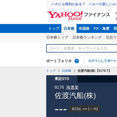
ハチにも権利がある？ ペルーの新しいル
トップ
日本株
米国株
FX・為替
日本株トップ
日本株ランキング
注目ラ
ポートフォリオ
ログインしてポート
トップ
日本株
佐渡汽船(株)【9176.T】
東証STD
9176
海運業
佐渡汽船(株)
---
---
(
---
)
前日比
%