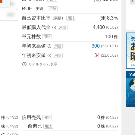
3
999
ROE
---
（実績）
用語
999
自己資本比率
8.3
(連)
%
（実績）
用語
最低購入代金
4,400
用語
(
05/02
)
単元株数
100
株
用語
年初来高値
300
用語
(
22/01/31
)
年初来安値
34
用語
(
22/05/02
)
リアルタイム表示
0
信用売残
0
株
株
(
04/22
)
用語
(
04/22
)
0
┗
前週比
0
株
株
(
04/22
)
用語
(
04/22
)
0
倍
(
04/22
)