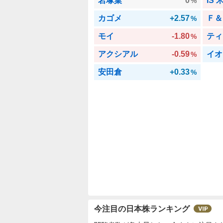
岩塚菓
0
%
カゴメ
+2.57
Ｆ＆
%
モイ
-1.80
ティ
%
アクシアル
-0.59
イオ
%
安田倉
+0.33
%
今注目の日本株ランキング