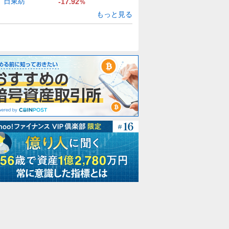
日東紡
-17.92
%
もっと見る