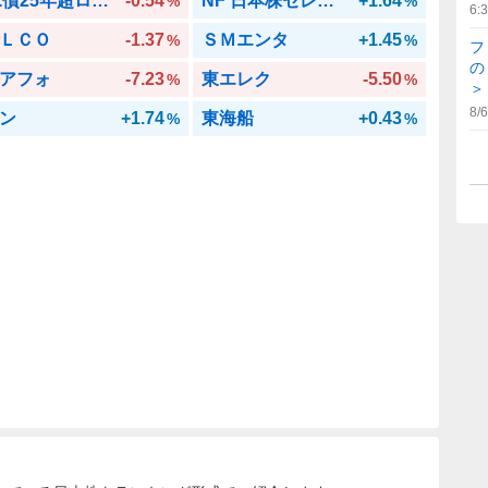
iS 米債25年超ロング
-0.54
NF 日本株セレクト
+1.64
%
%
6:
ＬＣＯ
-1.37
ＳＭエンタ
+1.45
%
%
フ
の
アフォ
-7.23
東エレク
-5.50
%
%
＞
8/6
ン
+1.74
東海船
+0.43
%
%