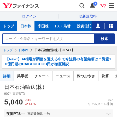
i
ログイン
ID新規取得
主
トップ
日本株
米国株
FX・為替
投資信託
ニュース
な
サ
銘
検索
ー
柄
ビ
を
トップ
日本株
日本石油輸送(株)【9074.T】
ス
検
お
索
【New!】AI相場が調整を迎える中で今注目の有望銘柄は？資産1
知
0億円超のDAIBOUCHOU氏が徹底解説
ら
せ
詳細
掲示板
チャート
ニュース
株つぶやき
決算
日本石油輸送(株)
9074
東証STD
5,040
-110
8/7
リアルタイム株価
-2.14
%
---
夜間PTS
東証終値比
---
%
--:--