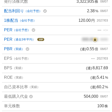
発行済株式数
3,322,935
株
08/07
配当利回り
2.38
%
（会社予想）
08/07
1株配当
120.00
円
（会社予想）
2027/03
PER
---
（会社予想）
--:--
PER
000.00
倍
（過去3年平均）
00/00
PBR
0.55
(連)
倍
（実績）
08/07
EPS
---
（会社予想）
2027/03
BPS
8,817.69
(連)
（実績）
ROE
5.41
(連)
%
（実績）
自己資本比率
60.2
(連)
%
（実績）
最低購入代金
504,000
08/07
単元株数
100
株