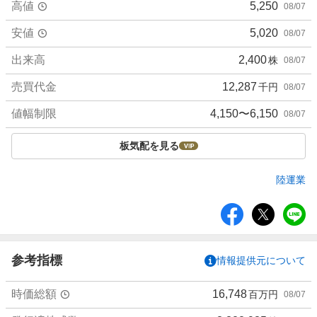
高値
5,250
08/07
安値
5,020
08/07
出来高
2,400
株
08/07
売買代金
12,287
千円
08/07
値幅制限
4,150〜6,150
08/07
板気配を見る
陸運業
シ
ェ
ア
参考指標
情報提供元について
時価総額
16,748
百万円
08/07