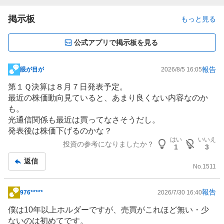
掲示板
もっと見る
公式アプリで掲示板を見る
報告
眼が目が
2026/8/5 16:05
掲
示
第１Ｑ決算は８月７日発表予定。
板
最近の株価動向見ていると、あまり良くない内容なのか
記
も。
事
光通信関係も最近は買ってなさそうだし。
発表後は株価下げるのかな？
はい
いいえ
投資の参考になりましたか？
1
3
返信
No.
1511
報告
976*****
2026/7/30 16:40
掲
示
僕は10年以上ホルダーですが、売買がこれほど無い・少
板
ないのは初めてです。