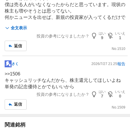
記
僕は売る人がいなくなったからだと思っています。現状の
事
株主も増やそうとは思ってない。
何かニュースを出せば、新規の投資家が入ってくるだけで
暴騰だと思います。
全文表示
はい
いいえ
投資の参考になりましたか？
9
1
返信
No.
1510
報告
さく
2026/7/27 21:25
掲
示
>>
1506
板
キャッシュリッチなんだから、株主還元してほしいよね
記
単発の記念優待とかでもいいから
事
はい
いいえ
投資の参考になりましたか？
7
0
返信
No.
1509
関連銘柄