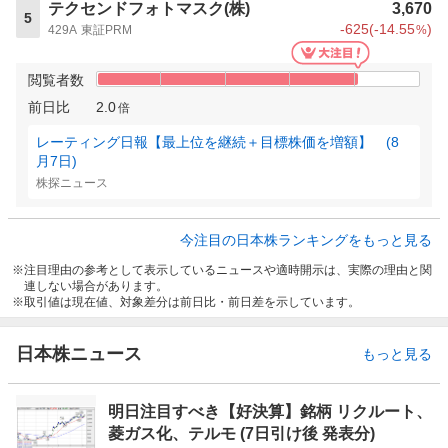
テクセンドフォトマスク(株)
3,670
5
-625
(
-14.55
)
429A
東証PRM
%
閲覧者数
前日比
2.0
倍
レーティング日報【最上位を継続＋目標株価を増額】 (8
月7日)
株探ニュース
今注目の日本株ランキングをもっと見る
注目理由の参考として表示しているニュースや適時開示は、実際の理由と関
連しない場合があります。
取引値は現在値、対象差分は前日比・前日差を示しています。
日本株ニュース
もっと見る
明日注目すべき【好決算】銘柄 リクルート、
菱ガス化、テルモ (7日引け後 発表分)