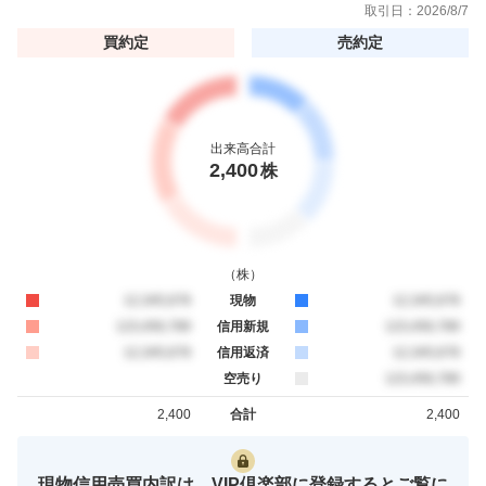
取引日：
2026/8/7
買約定
売約定
出来高合計
2,400
株
（
株
）
買約定
12,345,678
現物
売約定
12,345,678
買約定
123,456,789
信用新規
売約定
123,456,789
買約定
12,345,678
信用返済
売約定
12,345,678
空売り
売約定
123,456,789
2,400
合計
2,400
買約定
売約定
現物信用売買内訳は、VIP倶楽部に登録するとご覧に