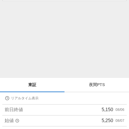
知
ら
せ
株
東証
夜間PTS
価
詳
リアルタイム表示
細
値
前日終値
5,150
08/06
始値
5,250
08/07