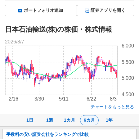
ポートフォリオ追加
証券アプリを開く
日本石油輸送(株)の株価・株式情報
2026/8/7
株
6,000
価
チ
5,500
ャ
ー
ト
5,000
4,500
2/16
3/30
5/11
6/22
8/3
チャートをもっと見る
1日
1週
1カ月
6カ月
1年
お
手数料の安い証券会社をランキングで比較