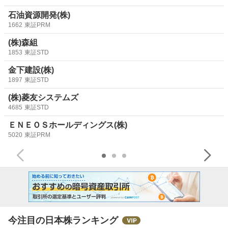
石油資源開発(株)
1662
東証PRM
(株)森組
1853
東証STD
金下建設(株)
1897
東証STD
(株)菱友システムズ
4685
東証STD
ＥＮＥＯＳホールディングス(株)
5020
東証PRM
今注目の日本株ランキング