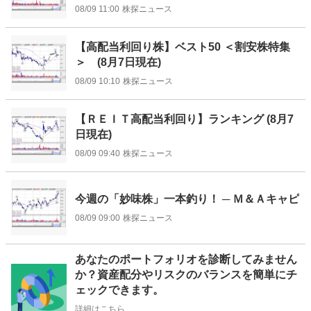
08/09 11:00
株探ニュース
【高配当利回り株】ベスト50 ＜割安株特集
＞ (8月7日現在)
08/09 10:10
株探ニュース
【ＲＥＩＴ高配当利回り】ランキング (8月7
日現在)
08/09 09:40
株探ニュース
今週の「妙味株」一本釣り！ ─ Ｍ＆Ａキャピ
08/09 09:00
株探ニュース
お
あなたのポートフォリオを診断してみません
知
か？資産配分やリスクのバランスを簡単にチ
ら
ェックできます。
せ
詳細はこちら