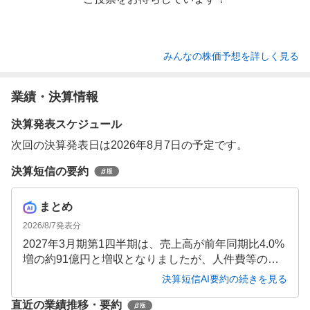
みんなの株価予想を詳しく見る
業績・決算情報
決算発表スケジュール
次回の決算発表日は2026年8月7日の予定です。
決算短信の要約
まとめ
2026/8/7
発表分
2027年3月期第1四半期は、売上高が前年同期比4.0%
増の約91億円と増収となりましたが、人件費等の諸
経費増加により営業利益は68.2%減の約1億円と大幅
決算短信AI要約の続きを見る
減益となりました。石油輸送・高圧ガス輸送の両主
直近の業績推移・要約
力事業がセグメント損失を計上しており、収益面で