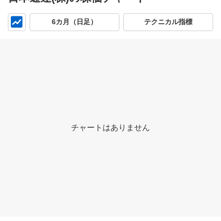
チ
6カ月（日足）
テクニカル指標
ャ
ー
ト
チャートはありません