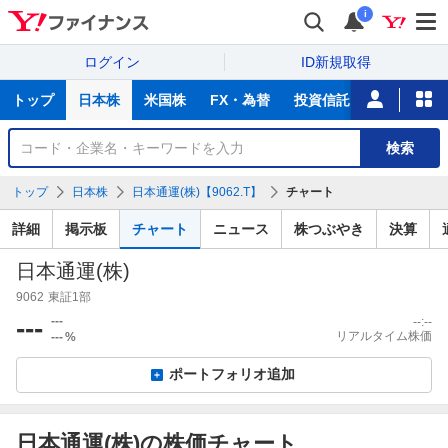
i
ログイン
ID新規取得
主
トップ
日本株
米国株
FX・為替
投資信託
ニュース
な
サ
銘
検索
ー
柄
ビ
を
トップ
日本株
日本通運(株)【9062.T】
チャート
ス
検
索
詳細
掲示板
チャート
ニュース
株つぶやき
決算
日本通運(株)
9062
東証1部
---
---
--:--
リアルタイム株価
---
%
ポートフォリオ追加
日本通運(株)の株価チャート