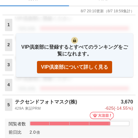
8/7 20:10
更新
（
8/7 18:59
集計）
VIP倶楽部に登録ください
1
閲覧者数
VIP倶楽部に登録ください
2
VIP倶楽部に登録するとすべてのランキングをご
閲覧者数
覧になれます。
VIP倶楽部に登録ください
3
VIP倶楽部について詳しく見る
閲覧者数
VIP倶楽部に登録ください
4
閲覧者数
テクセンドフォトマスク(株)
3,670
5
-625
(
-14.55
)
429A
東証PRM
%
閲覧者数
前日比
2.0
倍