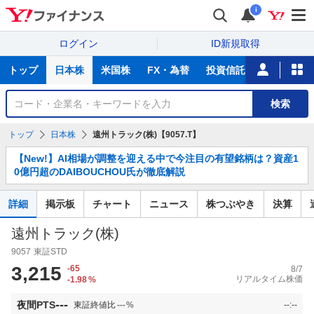
i
ログイン
ID新規取得
主
トップ
日本株
米国株
FX・為替
投資信託
ニュース
な
サ
銘
検索
ー
柄
ビ
を
トップ
日本株
遠州トラック(株)【9057.T】
ス
検
お
索
【New!】AI相場が調整を迎える中で今注目の有望銘柄は？資産1
知
0億円超のDAIBOUCHOU氏が徹底解説
ら
せ
詳細
掲示板
チャート
ニュース
株つぶやき
決算
遠州トラック(株)
9057
東証STD
3,215
-65
8/7
リアルタイム株価
-1.98
%
---
夜間PTS
東証終値比
---
%
--:--