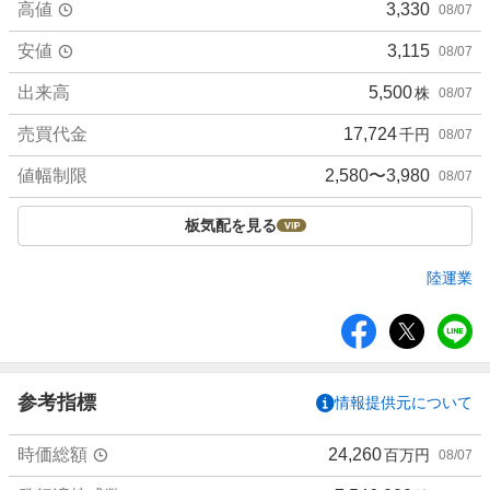
高値
3,330
08/07
安値
3,115
08/07
出来高
5,500
株
08/07
売買代金
17,724
千円
08/07
値幅制限
2,580〜3,980
08/07
板気配を見る
陸運業
シ
ェ
ア
参考指標
情報提供元について
時価総額
24,260
百万円
08/07