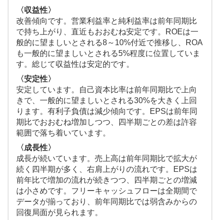
〈収益性〉
改善傾向です。営業利益率と純利益率は前年同期比
で持ち上がり、直近もおおむね安定です。ROEは一
般的に望ましいとされる8～10%付近で推移し、ROA
も一般的に望ましいとされる5%程度に位置していま
す。総じて収益性は安定的です。
〈安定性〉
安定しています。自己資本比率は前年同期比で上向
きで、一般的に望ましいとされる30%を大きく上回
ります。有利子負債は減少傾向です。EPSは前年同
期比でおおむね増加しつつ、四半期ごとの差は許容
範囲で落ち着いています。
〈成長性〉
成長が続いています。売上高は前年同期比で拡大が
続く四半期が多く、右肩上がりの流れです。EPSは
前年比で増加の流れが続きつつ、四半期ごとの増減
は小さめです。フリーキャッシュフローは全期間で
データが揃っており、前年同期比では弱含みからの
回復局面が見られます。