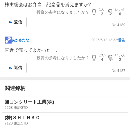
示
株主総会はお
弁当
、記念品を貰えますか?
板
はい
いいえ
投資の参考になりましたか？
2
0
記
返信
事
No.
4189
報告
あかさたな
2026/5/12 13:32
掲
示
直近で売ってよかった、、
板
はい
いいえ
投資の参考になりましたか？
4
2
記
返信
事
No.
4187
関連銘柄
旭コンクリート工業(株)
5268
東証STD
(株)ＳＨＩＮＫＯ
7120
東証STD