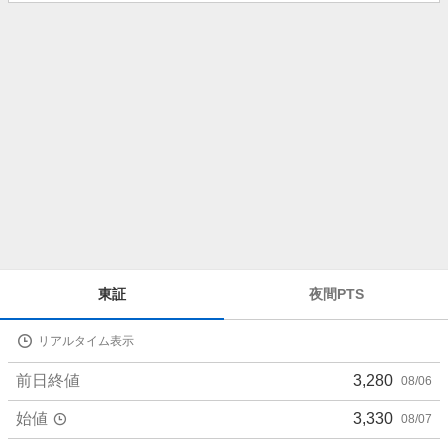
知
ら
せ
株
東証
夜間PTS
価
詳
リアルタイム表示
細
値
前日終値
3,280
08/06
始値
3,330
08/07