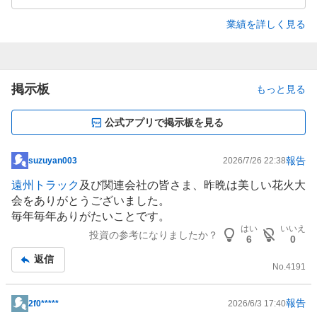
業績を詳しく見る
掲示板
もっと見る
公式アプリで掲示板を見る
報告
suzuyan003
2026/7/26 22:38
掲
示
遠州トラック
及び関連会社の皆さま、昨晩は美しい花火大
板
会をありがとうございました。
記
毎年毎年ありがたいことです。
事
はい
いいえ
投資の参考になりましたか？
6
0
返信
No.
4191
報告
2f0*****
2026/6/3 17:40
掲