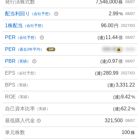
発行済株式数
7,546,000
株
08/07
配当利回り
2.99
%
（会社予想）
08/07
1株配当
96.00
円
（会社予想）
2027/03
PER
11.44
(連)
倍
（会社予想）
08/07
PER
000.00
倍
（過去3年平均）
00/00
PBR
0.97
(連)
倍
（実績）
08/07
EPS
280.99
(連)
（会社予想）
2027/03
BPS
3,331.22
(連)
（実績）
ROE
9.42
(連)
%
（実績）
自己資本比率
62.2
(連)
%
（実績）
最低購入代金
321,500
08/07
単元株数
100
株