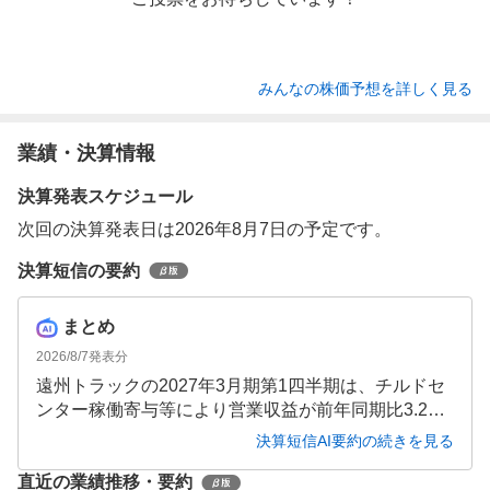
みんなの株価予想を詳しく見る
業績・決算情報
決算発表スケジュール
次回の決算発表日は2026年8月7日の予定です。
決算短信の要約
まとめ
2026/8/7
発表分
遠州トラックの2027年3月期第1四半期は、チルドセ
ンター稼働寄与等により営業収益が前年同期比3.2%
増の126億円となりました。コスト増を吸収し、営業
決算短信AI要約の続きを見る
利益は前年同期比2.2%増の8億円、最終利益は前年同
直近の業績推移・要約
期比1.8%増の5億円と安定した増収増益を達成してい