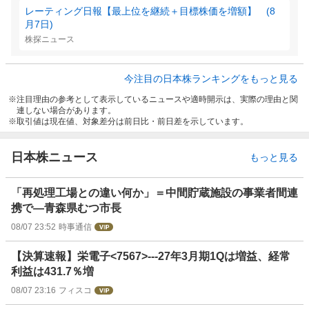
レーティング日報【最上位を継続＋目標株価を増額】 (8
月7日)
株探ニュース
今注目の日本株ランキングをもっと見る
注目理由の参考として表示しているニュースや適時開示は、実際の理由と関
連しない場合があります。
取引値は現在値、対象差分は前日比・前日差を示しています。
日本株ニュース
もっと見る
「再処理工場との違い何か」＝中間貯蔵施設の事業者間連
携で―青森県むつ市長
08/07 23:52
時事通信
【決算速報】栄電子<7567>---27年3月期1Qは増益、経常
利益は431.7％増
08/07 23:16
フィスコ