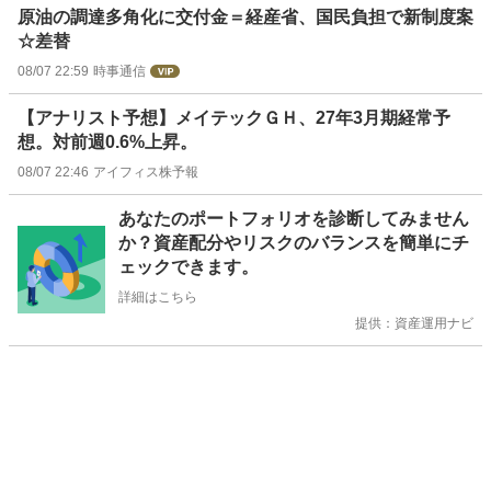
原油の調達多角化に交付金＝経産省、国民負担で新制度案
☆差替
08/07 22:59
時事通信
【アナリスト予想】メイテックＧＨ、27年3月期経常予
想。対前週0.6%上昇。
08/07 22:46
アイフィス株予報
お
あなたのポートフォリオを診断してみません
知
か？資産配分やリスクのバランスを簡単にチ
ら
ェックできます。
せ
詳細はこちら
提供：資産運用ナビ