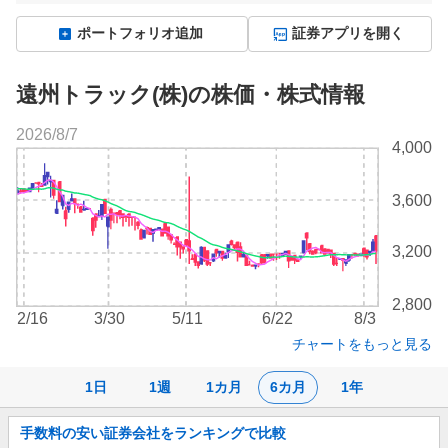
ポートフォリオ追加
証券アプリを開く
遠州トラック(株)の株価・株式情報
2026/8/7
株
4,000
価
チ
3,600
ャ
ー
ト
3,200
2,800
2/16
3/30
5/11
6/22
8/3
チャートをもっと見る
1日
1週
1カ月
6カ月
1年
お
手数料の安い証券会社をランキングで比較