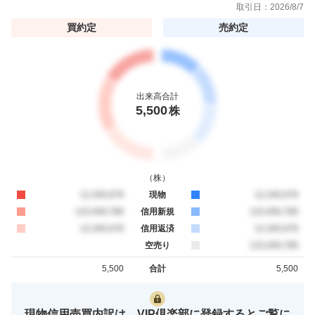
取引日：
2026/8/7
買約定
売約定
出来高合計
5,500
株
（
株
）
買約定
12,345,678
現物
売約定
12,345,678
買約定
123,456,789
信用新規
売約定
123,456,789
買約定
12,345,678
信用返済
売約定
12,345,678
空売り
売約定
123,456,789
5,500
合計
5,500
買約定
売約定
現物信用売買内訳は、VIP倶楽部に登録するとご覧に