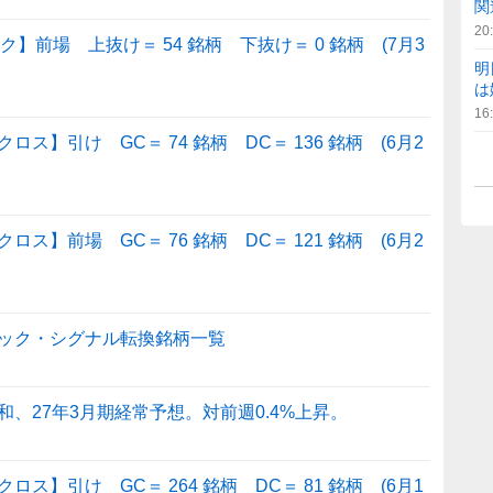
関
20
】前場 上抜け＝ 54 銘柄 下抜け＝ 0 銘柄 (7月3
明
は
16
】引け GC＝ 74 銘柄 DC＝ 136 銘柄 (6月2
】前場 GC＝ 76 銘柄 DC＝ 121 銘柄 (6月2
ック・シグナル転換銘柄一覧
、27年3月期経常予想。対前週0.4%上昇。
】引け GC＝ 264 銘柄 DC＝ 81 銘柄 (6月1