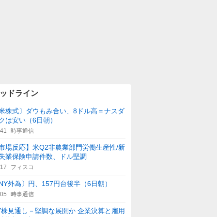
ッドライン
米株式〕ダウもみ合い、8ドル高＝ナスダ
クは安い（6日朝）
:41
時事通信
市場反応】米Q2非農業部門労働生産性/新
失業保険申請件数、ドル堅調
:17
フィスコ
NY外為〕円、157円台後半（6日朝）
:05
時事通信
Y株見通し－堅調な展開か 企業決算と雇用