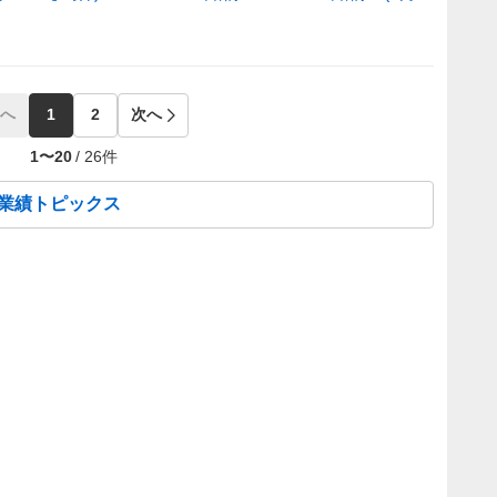
へ
1
2
次へ
1
〜
20
/
26
件
の業績トピックス