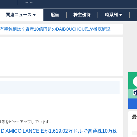
--:--
関連ニュース
配当
株主優待
時系列
の有望銘柄は？資産10億円超のDAIBOUCHOU氏が徹底解説
最
事等をピックアップしています。
'AMICO LANCE Eが1,619.02万ドルで普通株10万株