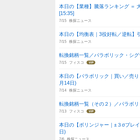
本日の【業種】騰落ランキング ＝
[15:35]
7/15
株探ニュース
本日の【均衡表｜3役好転／逆転】引け 
7/15
株探ニュース
転換銘柄一覧／パラボリック・シグ
7/15
フィスコ
本日の【パラボリック｜買い／売り・転
月14日)
7/14
株探ニュース
転換銘柄一覧（その２）／パラボリ
7/13
フィスコ
本日の【ボリンジャー｜±３σブレイク
日)
7/6
株探ニュース