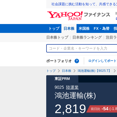
社会課題に挑む活動を知って、共感できる
トップ
日本株
米国株
FX・為替
日本株トップ
日本株ランキング
注目ラ
ポートフォリオ
ログインしてポート
トップ
日本株
鴻池運輸(株)【9025.T】
東証PRM
9025
陸運業
鴻池運輸(株)
2,819
-54
(
-1.
前日比