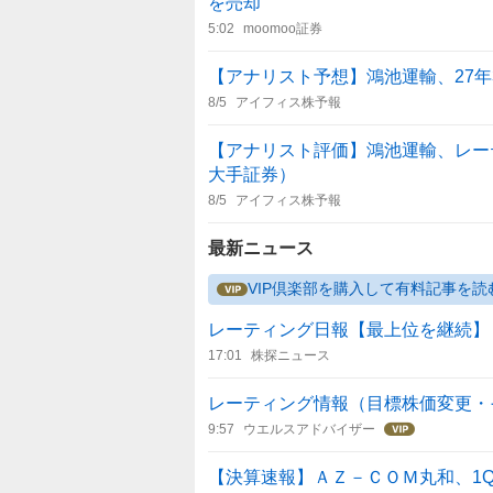
を売却
5:02
moomoo証券
【アナリスト予想】鴻池運輸、27年
8/5
アイフィス株予報
【アナリスト評価】鴻池運輸、レーテ
大手証券）
8/5
アイフィス株予報
最新ニュース
VIP倶楽部を購入して有料記事を読
レーティング日報【最上位を継続】 
17:01
株探ニュース
レーティング情報（目標株価変更・
9:57
ウエルスアドバイザー
【決算速報】ＡＺ－ＣＯＭ丸和、1Q