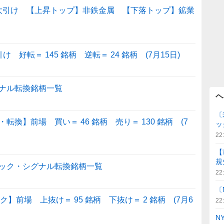
 大引け 【上昇トップ】非鉄金属 【下落トップ】鉱業
好転＝ 145 銘柄 逆転＝ 24 銘柄 (7月15日)
ナル転換銘柄一覧
ヘ
〔
換】前場 買い＝ 46 銘柄 売り＝ 130 銘柄 (7
ッ
22
【
規
ック・シグナル転換銘柄一覧
22
〔
】前場 上抜け＝ 95 銘柄 下抜け＝ 2 銘柄 (7月6
22
N