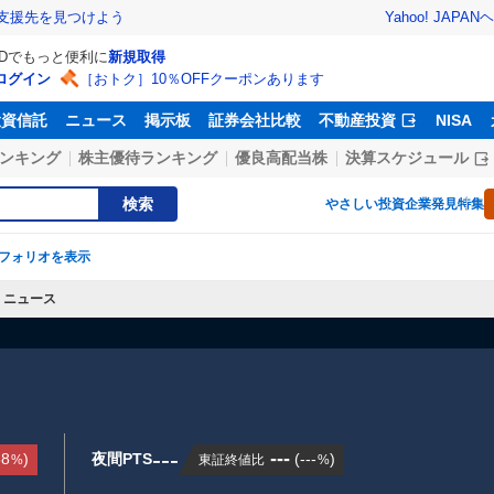
Yahoo! JAPAN
ヘ
支援先を見つけよう
IDでもっと便利に
新規取得
ログイン
［おトク］10％OFFクーポンあります
投資信託
ニュース
掲示板
証券会社比較
不動産投資
NISA
ンキング
株主優待ランキング
優良高配当株
決算スケジュール
検索
やさしい投資
企業発見特集
フォリオを表示
ニュース
---
---
88
)
夜間PTS
(
---
)
東証終値比
%
%