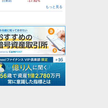
日東紡
-17.92
%
もっと見る