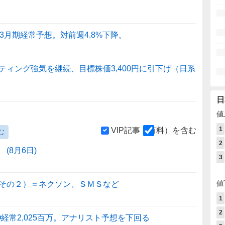
3月期経常予想。対前週4.8%下降。
ィング強気を継続、目標株価3,400円に引下げ（日系
日
値
1
VIP記事（有料）を含む
む
2
(8月6日)
3
値
その２）＝ネクソン、ＳＭＳなど
1
2
経常2,025百万。アナリスト予想を下回る