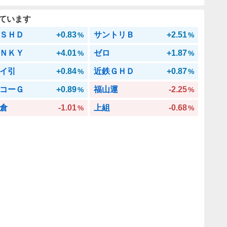
ています
ＳＨＤ
+0.83
サントリＢ
+2.51
%
%
ＮＫＹ
+4.01
ゼロ
+1.87
%
%
イ引
+0.84
近鉄ＧＨＤ
+0.87
%
%
コーＧ
+0.89
福山運
-2.25
%
%
倉
-1.01
上組
-0.68
%
%